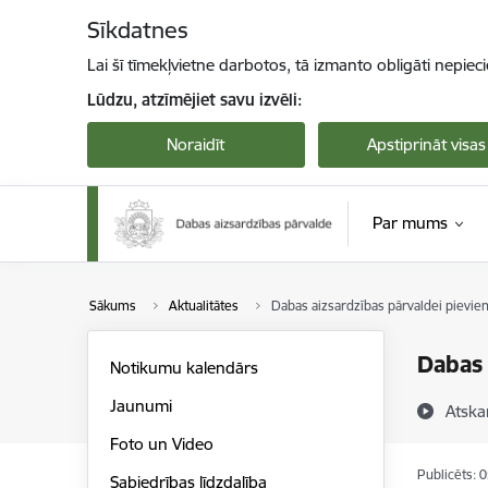
Pāriet uz lapas saturu
Sīkdatnes
Lai šī tīmekļvietne darbotos, tā izmanto obligāti nepiec
Lūdzu, atzīmējiet savu izvēli:
Noraidīt
Apstiprināt visas
Par mums
Sākums
Aktualitātes
Dabas aizsardzības pārvaldei pievien
Dabas 
Notikumu kalendārs
Jaunumi
Atska
Foto un Video
Publicēts: 
Sabiedrības līdzdalība