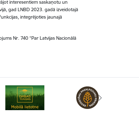
vājot interesentiem saskaņotu un
tvijā, gad LNBD 2023. gadā izveidotajā
unkcijas, integrējoties jaunajā
jums Nr. 740 “Par Latvijas Nacionālā