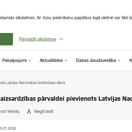
iešamās sīkdatnes. Ar Jūsu piekrišanu papildus šajā vietnē var tikt i
Pārvaldīt sīkdatnes
Pakalpojumi
Aktualitātes
Dabas daudzveidība
K
ots Latvijas Nacionālais botāniskais dārzs
aizsardzības pārvaldei pievienots Latvijas Nac
ņot tekstu
Viegli lasīt
05.01.2026.