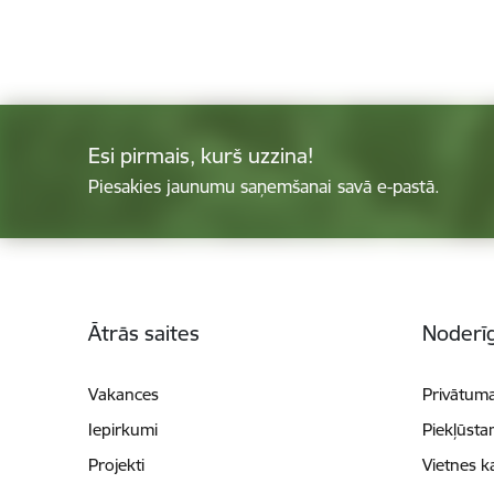
Esi pirmais, kurš uzzina!
Piesakies jaunumu saņemšanai savā e-pastā.
Kājene
Ātrās saites
Noderīg
Vakances
Privātuma
Iepirkumi
Piekļūsta
Projekti
Vietnes k