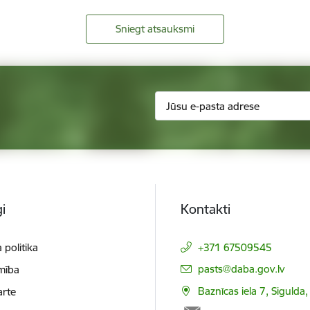
Sniegt atsauksmi
i
Kontakti
 politika
+371 67509545
E-pasts:
pasts@daba.gov.lv
mība
Baznīcas iela 7, Sigulda
arte