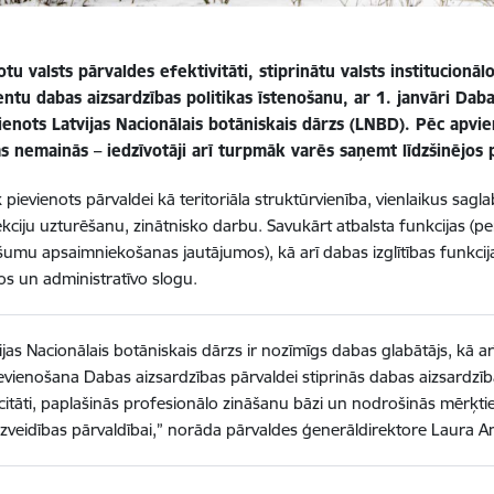
otu valsts pārvaldes efektivitāti, stiprinātu valsts institucionā
tu dabas aizsardzības politikas īstenošanu, ar 1. janvāri Daba
vienots Latvijas Nacionālais botāniskais dārzs (LNBD). Pēc apv
s nemainās – iedzīvotāji arī turpmāk varēs saņemt līdzšinējos
 pievienots pārvaldei kā teritoriāla struktūrvienība, vienlaikus sag
kciju uzturēšanu, zinātnisko darbu. Savukārt atbalsta funkcijas (per
ašumu apsaimniekošanas jautājumos), kā arī dabas izglītības funkcija
s un administratīvo slogu.
ijas Nacionālais botāniskais dārzs ir nozīmīgs dabas glabātājs, kā a
evienošana Dabas aizsardzības pārvaldei stiprinās dabas aizsardzīb
itāti, paplašinās profesionālo zināšanu bāzi un nodrošinās mērķtie
veidības pārvaldībai,” norāda pārvaldes ģenerāldirektore Laura An