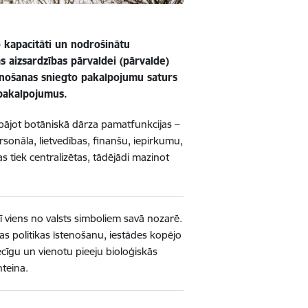
lo kapacitāti un nodrošinātu
s aizsardzības pārvaldei (pārvalde)
ienošanas sniegto pakalpojumu saturs
 pakalpojumus.
labājot botāniskā dārza pamatfunkcijas –
sonāla, lietvedības, finanšu, iepirkumu,
s tiek centralizētas, tādējādi mazinot
rī viens no valsts simboliem savā nozarē.
as politikas īstenošanu, iestādes kopējo
cīgu un vienotu pieeju bioloģiskās
teina.