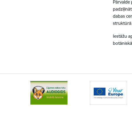
Pārvalde 
padziļinā
dabas cen
struktūrā
Iestāžu a
botāniskā