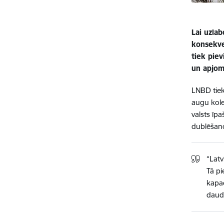
Lai uzlab
konsekven
tiek pie
un apjom
LNBD tiek
augu kole
valsts īp
dublēšano
“Latv
Tā pi
kapac
daudz