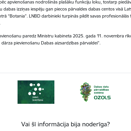
pēc apvienošanas nodrošinās plašāku funkciju loku, tostarp piedā
tu dabas izziņas iespēju gan piecos pārvaldes dabas centos visā La
trā “Botania”. LNBD darbinieki turpinās pildīt savas profesionālās f
.
pvienošanu paredz Ministru kabineta 2025. gada 11. novembra rīko
 dārza pievienošanu Dabas aizsardzības pārvaldei”.
Vai šī informācija bija noderīga?