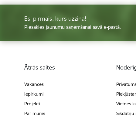
Esi pirmais, kurš uzzina!
Piesakies jaunumu saņemšanai savā e-pastā.
Kājene
Ātrās saites
Noderīg
Vakances
Privātuma
Iepirkumi
Piekļūsta
Projekti
Vietnes k
Par mums
Sīkdatņu 