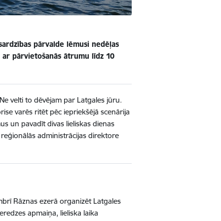
zsardzības pārvalde lēmusi nedēļas
m ar pārvietošanās ātrumu līdz 10
Ne velti to dēvējam par Latgales jūru.
ise varēs ritēt pēc iepriekšējā scenārija
s un pavadīt divas lieliskas dienas
reģionālās administrācijas direktore
embrī Rāznas ezerā organizēt Latgales
redzes apmaiņa, lieliska laika