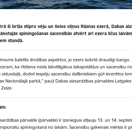
ā šī brīža stipro vēju un lielos viļņus Rāznas ezerā, Dabas ai
ānotajās spiningošanas sacensībās atvērt arī ezera līčus laivā
iem stundā.
lēmums balstīts drošības aspektos, jo ezers šobrīd draudīgi bango. 
ceram, ka rītdiena nesīs labvēlīgākus laikapstākļus un sacensību nor
 vidusdaļā, dodot iespēju sacensību dalībniekiem gūt iecerētos lomu
s Nacionālajā parkā,” pauž Dabas aizsardzības pārvaldes Latgales 
 Zeize.
jām:
sardzības pārvalde (pārvalde) ir izsniegusi atļauju 13. un 14. sept
empionātu spiningošanā no laivām. Sacensību galvenais mērķis ir pie