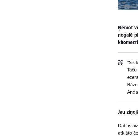
Ņemot vēr
nogalē pl
kilometr
“Šis 
Taču 
ezera
Rāzna
Anda
Jau ziņo
Dabas aiz
atklāto č