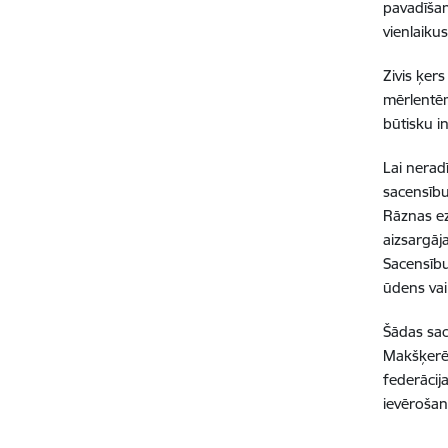
pavadīšan
vienlaiku
Zivis ķer
mērlentēm
būtisku i
Lai nerad
sacensību
Rāznas ez
aizsargāj
Sacensību
ūdens va
Šādas sac
Makšķerēš
federācij
ievērošan