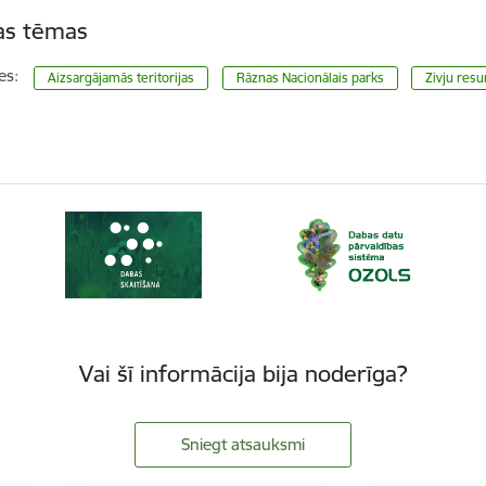
tas tēmas
es:
Aizsargājamās teritorijas
Rāznas Nacionālais parks
Zivju resu
Vai šī informācija bija noderīga?
Sniegt atsauksmi