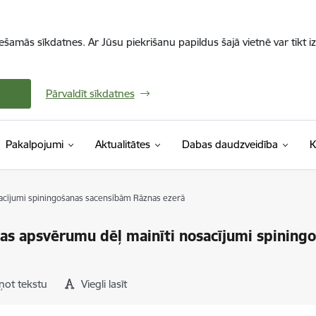
iešamās sīkdatnes. Ar Jūsu piekrišanu papildus šajā vietnē var tikt i
Pārvaldīt sīkdatnes
Pakalpojumi
Aktualitātes
Dabas daudzveidība
K
acījumi spiningošanas sacensībām Rāznas ezerā
as apsvērumu dēļ mainīti nosacījumi spining
ņot tekstu
Viegli lasīt