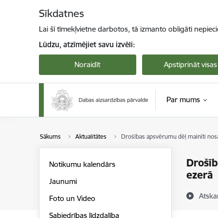
Pāriet uz lapas saturu
Sīkdatnes
Lai šī tīmekļvietne darbotos, tā izmanto obligāti nepiec
Lūdzu, atzīmējiet savu izvēli:
Noraidīt
Apstiprināt visas
Par mums
Sākums
Aktualitātes
Drošības apsvērumu dēļ mainīti nos
Drošīb
Notikumu kalendārs
ezerā
Jaunumi
Atska
Foto un Video
Sabiedrības līdzdalība