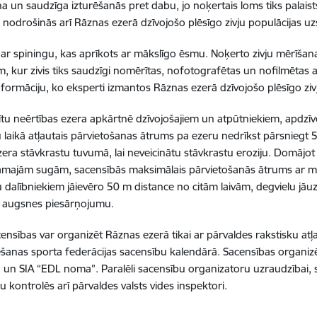
a un saudzīga izturēšanās pret dabu, jo noķertais loms tiks palaist
s nodrošinās arī Rāznas ezerā dzīvojošo plēsīgo zivju populācijas uzs
s ar spiningu, kas aprīkots ar mākslīgo ēsmu. Noķerto zivju mērīšan
, kur zivis tiks saudzīgi nomērītas, nofotografētas un nofilmētas atl
nformāciju, ko eksperti izmantos Rāznas ezerā dzīvojošo plēsīgo zivj
ītu neērtības ezera apkārtnē dzīvojošajiem un atpūtniekiem, apdzī
 laikā atļautais pārvietošanas ātrums pa ezeru nedrīkst pārsniegt 5 
era stāvkrastu tuvumā, lai neveicinātu stāvkrastu eroziju. Domājot
amajām sugām, sacensībās maksimālais pārvietošanās ātrums ar m
 dalībniekiem jāievēro 50 m distance no citām laivām, degvielu jāuz
i augsnes piesārņojumu.
ensības var organizēt Rāznas ezerā tikai ar pārvaldes rakstisku atļau
anas sporta federācijas sacensību kalendārā. Sacensības organiz
a un SIA “EDL noma”. Paralēli sacensību organizatoru uzraudzībai,
u kontrolēs arī pārvaldes valsts vides inspektori.