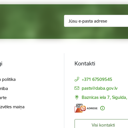
i
Kontakti
 politika
+371 67509545
E-pasts:
pasts@daba.gov.lv
mība
Baznīcas iela 7, Sigulda
arte
izvēles maiņa
Visi kontakti