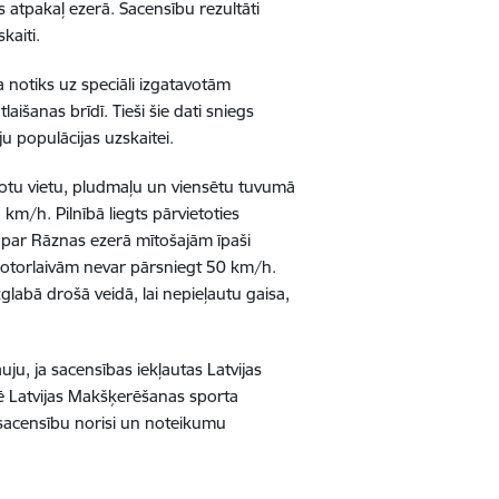
s atpakaļ ezerā. Sacensību rezultāti
kaiti.
a notiks uz speciāli izgatavotām
aišanas brīdī. Tieši šie dati sniegs
u populācijas uzskaitei.
votu vietu, pludmaļu un viensētu tuvumā
km/h. Pilnībā liegts pārvietoties
 par Rāznas ezerā mītošajām īpaši
otorlaivām nevar pārsniegt 50 km/h.
glabā drošā veidā, lai nepieļautu gaisa,
ju, ja sacensības iekļautas Latvijas
ē Latvijas Makšķerēšanas sporta
 sacensību norisi un noteikumu