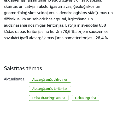
ekosistēmas, aizsargājamo sugu dzīves vidi, savdabīgas,
skaistas un Latvijai raksturīgas ainavas, ģeoloģiskos un
ģeomorfoloģiskos veidojumus, dendroloģiskos stādījumus un
dižkokus, kā arī sabiedrības atpūtai, izglītošanai un
audzināšanai nozīmīgas teritorijas. Latvijā ir izveidotas 658
šādas dabas teritorijas no kurām 73,6 % aizņem sauszemes,
savukārt īpaši aizsargājamas jūras pamatteritorijas - 26,4 %.
Saistītas tēmas
Aktualitātes:
Aizsargājamās dzīvotnes
Aizsargājamās teritorijas
Dabai draudzīga atpūta
Dabas izglītība