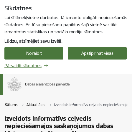
Pāriet uz lapas saturu
Sīkdatnes
Spied
lai meklētu
Enter
Lai šī tīmekļvietne darbotos, tā izmanto obligāti nepieciešamās
sīkdatnes. Ar Jūsu piekrišanu papildus šajā vietnē var tikt
izmantotas statistikas un sociālo mediju sīkdatnes.
Lūdzu, atzīmējiet savu izvēli:
Noraidīt
Apstiprināt visas
Pārvaldīt sīkdatnes
Sākums
Aktualitātes
Izveidots informatīvs ceļvedis nepieciešamajo
Izveidots informatīvs ceļvedis
nepieciešamajos saskaņojumos dabas