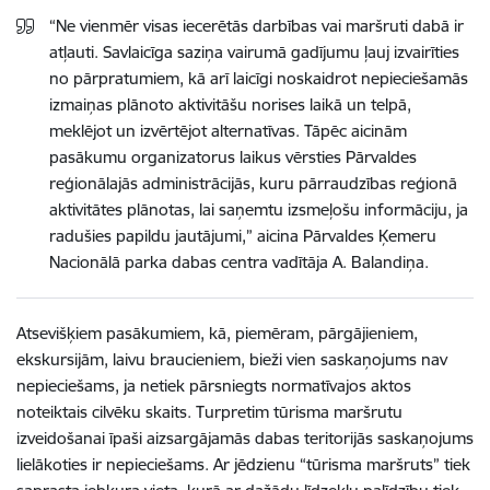
“Ne vienmēr visas iecerētās darbības vai maršruti dabā ir
atļauti. Savlaicīga saziņa vairumā gadījumu ļauj izvairīties
no pārpratumiem, kā arī laicīgi noskaidrot nepieciešamās
izmaiņas plānoto aktivitāšu norises laikā un telpā,
meklējot un izvērtējot alternatīvas. Tāpēc aicinām
pasākumu organizatorus laikus vērsties Pārvaldes
reģionālajās administrācijās, kuru pārraudzības reģionā
aktivitātes plānotas, lai saņemtu izsmeļošu informāciju, ja
radušies papildu jautājumi,” aicina Pārvaldes Ķemeru
Nacionālā parka dabas centra vadītāja A. Balandiņa.
Atsevišķiem pasākumiem, kā, piemēram, pārgājieniem,
ekskursijām, laivu braucieniem, bieži vien saskaņojums nav
nepieciešams, ja netiek pārsniegts normatīvajos aktos
noteiktais cilvēku skaits. Turpretim tūrisma maršrutu
izveidošanai īpaši aizsargājamās dabas teritorijās saskaņojums
lielākoties ir nepieciešams. Ar jēdzienu “tūrisma maršruts” tiek