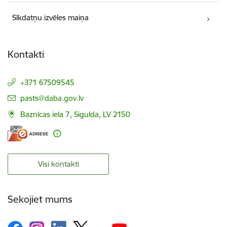
Sīkdatņu izvēles maiņa
Kontakti
+371 67509545
E-pasts:
pasts@daba.gov.lv
Baznīcas iela 7, Sigulda, LV 2150
Visi kontakti
Sekojiet mums