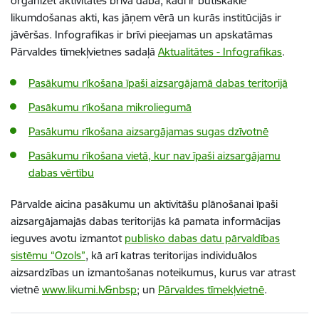
organizēt aktivitātes brīvā dabā, kādi ir būtiskākie
likumdošanas akti, kas jāņem vērā un kurās institūcijās ir
jāvēršas. Infografikas ir brīvi pieejamas un apskatāmas
Pārvaldes tīmekļvietnes sadaļā
Aktualitātes - Infografikas
.
Pasākumu rīkošana īpaši aizsargājamā dabas teritorijā
Pasākumu rīkošana mikroliegumā
Pasākumu rīkošana aizsargājamas sugas dzīvotnē
Pasākumu rīkošana vietā, kur nav īpaši aizsargājamu
dabas vērtību
Pārvalde aicina pasākumu un aktivitāšu plānošanai īpaši
aizsargājamajās dabas teritorijās kā pamata informācijas
ieguves avotu izmantot
publisko dabas datu pārvaldības
sistēmu “Ozols”
, kā arī katras teritorijas individuālos
aizsardzības un izmantošanas noteikumus, kurus var atrast
vietnē
www.likumi.lv&nbsp
; un
Pārvaldes tīmekļvietnē
.