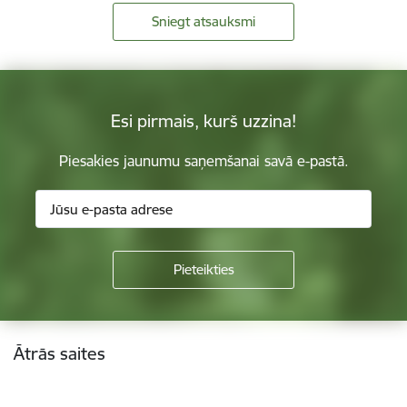
Sniegt atsauksmi
Esi pirmais, kurš uzzina!
Piesakies jaunumu saņemšanai savā e-pastā.
Kājene
Ātrās saites