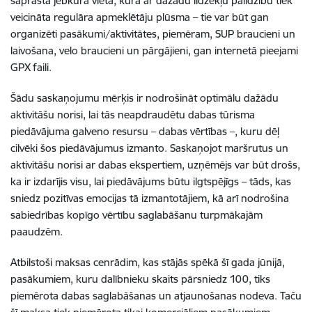
saprasta jebkura vieta, kurā ar dažādu līdzekļu palīdzību tiek
veicināta regulāra apmeklētāju plūsma – tie var būt gan
organizēti pasākumi/aktivitātes, piemēram, SUP braucieni un
laivošana, velo braucieni un pārgājieni, gan internetā pieejami
GPX faili.
Šādu saskaņojumu mērķis ir nodrošināt optimālu dažādu
aktivitāšu norisi, lai tās neapdraudētu dabas tūrisma
piedāvājuma galveno resursu – dabas vērtības –, kuru dēļ
cilvēki šos piedāvājumus izmanto. Saskaņojot maršrutus un
aktivitāšu norisi ar dabas ekspertiem, uzņēmējs var būt drošs,
ka ir izdarījis visu, lai piedāvājums būtu ilgtspējīgs – tāds, kas
sniedz pozitīvas emocijas tā izmantotājiem, kā arī nodrošina
sabiedrības kopīgo vērtību saglabāšanu turpmākajām
paaudzēm.
Atbilstoši maksas cenrādim, kas stājās spēkā šī gada jūnijā,
pasākumiem, kuru dalībnieku skaits pārsniedz 100, tiks
piemērota dabas saglabāšanas un atjaunošanas nodeva. Taču