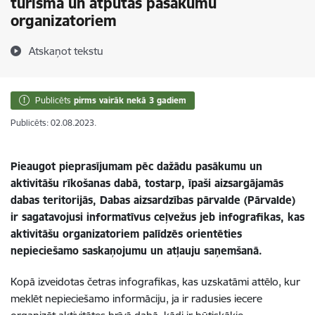
tūrisma un atpūtas pasākumu
organizatoriem
Atskaņot tekstu
Publicēts
pirms vairāk nekā 3 gadiem
Publicēts: 02.08.2023.
Pieaugot pieprasījumam pēc dažādu pasākumu un
aktivitāšu rīkošanas dabā, tostarp, īpaši aizsargājamās
dabas teritorijās, Dabas aizsardzības pārvalde (Pārvalde)
ir sagatavojusi informatīvus ceļvežus jeb infografikas, kas
aktivitāšu organizatoriem palīdzēs orientēties
nepieciešamo saskaņojumu un atļauju saņemšanā.
Kopā izveidotas četras infografikas, kas uzskatāmi attēlo, kur
meklēt nepieciešamo informāciju, ja ir radusies iecere