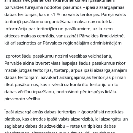
šī maksa tiek piemērota tikai komerciāliem pasākumiem
pārvaldes turējumā nodotos īpašumos – īpaši aizsargājamās
dabas teritorijās, kas ir ~1 % no valsts teritorijas. Pārējā valsts
teritorijā pasākumu organizēšanai maksa nav noteikta.
Informāciju par teritorijām un pasākumiem, uz kuriem
attiecas maksas cenrādis, var uzzināt Pārvaldes tīmekļvietnē,
kā arī sazinoties ar Pārvaldes reģionālajām administrācijām.
Izprotot šādu pasākumu nozīmi veselības veicināšanā,
Pārvalde aicina izvērtēt visas iespējas šādus pasākumus rīkot
mazāk jutīgās teritorijās, tostarp, ārpus īpaši aizsargājamajām
dabas teritorijām. Savukārt aizsargājamajās teritorijās primāri
rīkot pasākumus, kas ir vērsti uz konkrēto teritoriju un to
dabas vērtību iepazīšanu, nodrošinot pēc iespējas lielāku
pievienoto vērtību.
Īpaši aizsargājamās dabas teritorijas ir ģeogrāfiski noteiktas
platības, kas atrodas īpašā valsts aizsardzībā, lai aizsargātu un
saglabātu dabas daudzveidību – retas un tipiskas dabas