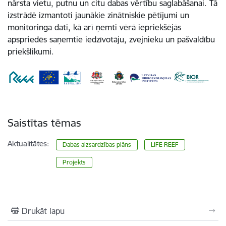
nārsta vietu, putnu un citu dabas vērtību saglabāšanai. Tā
izstrādē izmantoti jaunākie zinātniskie pētījumi un
monitoringa dati, kā arī ņemti vērā iepriekšējās
apspriedēs saņemtie iedzīvotāju, zvejnieku un pašvaldību
priekšlikumi.
Saistītas tēmas
Aktualitātes:
Dabas aizsardzības plāns
LIFE REEF
Projekts
Drukāt lapu