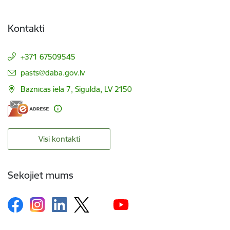
Kontakti
+371 67509545
E-pasts:
pasts@daba.gov.lv
Baznīcas iela 7, Sigulda, LV 2150
Visi kontakti
Sekojiet mums