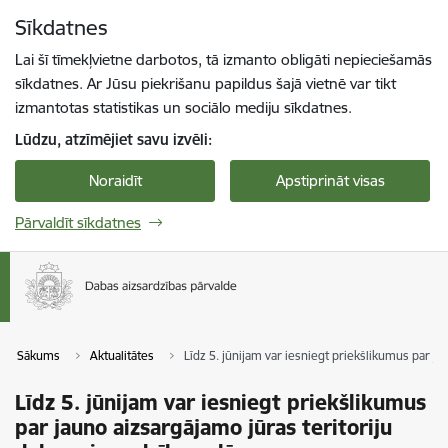
Pāriet uz lapas saturu
Sīkdatnes
Spied
lai meklētu
Enter
Lai šī tīmekļvietne darbotos, tā izmanto obligāti nepieciešamās
sīkdatnes. Ar Jūsu piekrišanu papildus šajā vietnē var tikt
izmantotas statistikas un sociālo mediju sīkdatnes.
Lūdzu, atzīmējiet savu izvēli:
Noraidīt
Apstiprināt visas
Pārvaldīt sīkdatnes
Sākums
Aktualitātes
Līdz 5. jūnijam var iesniegt priekšlikumus par ja
Līdz 5. jūnijam var iesniegt priekšlikumus
par jauno aizsargājamo jūras teritoriju