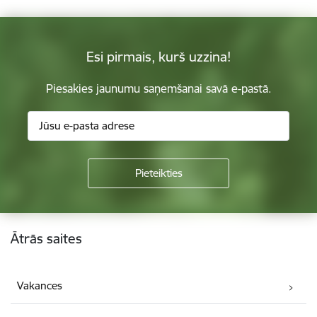
Esi pirmais, kurš uzzina!
Piesakies jaunumu saņemšanai savā e-pastā.
Kājene
Ātrās saites
Vakances