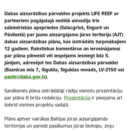
Dabas aizsardzības pārvaldes projekts LIFE REEF ar
partneriem pagājušajā nedēļā aizvadīja trīs
sabiedriskās apspriedes (Salacgrīvā, Engurē un
Pāvilostā) par jauno aizsargājamo jūras teritoriju (AJT)
dabas aizsardzības plānu, kas izstrādāts turpmākajiem
12 gadiem. Rakstiskus komentārus un ierosinājumus
par plāna pilnveidi vēl iespējams iesniegt līdz 5.
jūnijam, adresējot tos Dabas aizsardzības pārvaldei
(Baznīcas iela 7, Sigulda, Siguldas novads, LV-2150 vai
pasts@daba.gov.lv
).
Sanāksmēs plāna izstrādātāji rādīja vienotu prezentāciju
par plāna šī brīža redakciju.
Prezentācija
ir pieejama arī
šobrīd vietnes projektu sadaļā.
Plāns aptver vairākas Baltijas jūras aizsargājamās
teritorijas un paredz pasākumus jūras biotopu, zivju