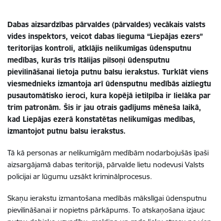
Dabas aizsardzības pārvaldes (pārvaldes) vecākais valsts
vides inspektors, veicot dabas lieguma “Liepājas ezers”
teritorijas kontroli, atklājis nelikumīgas ūdensputnu
medības, kurās trīs Itālijas pilsoņi ūdensputnu
pievilināšanai lietoja putnu balsu ierakstus. Turklāt viens
viesmednieks izmantoja arī ūdensputnu medībās aizliegtu
pusautomātisko ieroci, kura kopējā ietilpība ir lielāka par
trim patronām. Šis ir jau otrais gadījums mēneša laikā,
kad Liepājas ezerā konstatētas nelikumīgas medības,
izmantojot putnu balsu ierakstus.
Tā kā personas ar nelikumīgām medībām nodarbojušās īpaši
aizsargājamā dabas teritorijā, pārvalde lietu nodevusi Valsts
policijai ar lūgumu uzsākt kriminālprocesus.
Skaņu ierakstu izmantošana medībās mākslīgai ūdensputnu
pievilināšanai ir nopietns pārkāpums. To atskaņošana izjauc