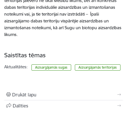
teritorijās jāievēro ne tikai Medību likums, bet arī konkrētās
dabas teritorijas individuālie aizsardzības un izmantošanas
noteikumi vai, ja tie teritorijai nav izstrādāti – Īpaši
aizsargājamo dabas teritoriju vispārējie aizsardzības un
izmantošanas noteikumi, kā arī Sugu un biotopu aizsardzības
likums.
Saistītas tēmas
Aktualitātes:
Aizsargājamās sugas
Aizsargājamās teritorijas
Drukāt lapu
Dalīties