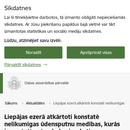
Pāriet uz lapas saturu
Sīkdatnes
Spied
lai meklētu
Enter
Lai šī tīmekļvietne darbotos, tā izmanto obligāti nepieciešamās
sīkdatnes. Ar Jūsu piekrišanu papildus šajā vietnē var tikt
izmantotas statistikas un sociālo mediju sīkdatnes.
Lūdzu, atzīmējiet savu izvēli:
Noraidīt
Apstiprināt visas
Pārvaldīt sīkdatnes
Sākums
Aktualitātes
Liepājas ezerā atkārtoti konstatē nelikumīgas ū
Liepājas ezerā atkārtoti konstatē
nelikumīgas ūdensputnu medības, kurās