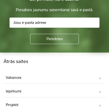
Piesakies jaunumu saņemšanai savā e-pastā.
Kājene
Ātrās saites
Vakances
Iepirkumi
Projekti