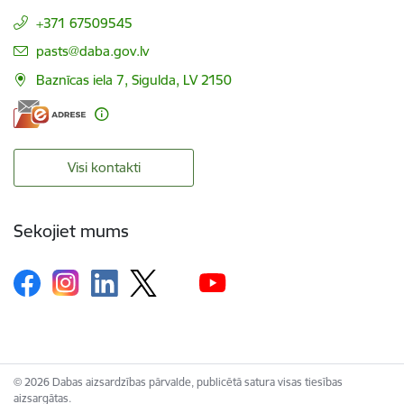
+371 67509545
E-pasts:
pasts@daba.gov.lv
Baznīcas iela 7, Sigulda, LV 2150
Visi kontakti
Sekojiet mums
© 2026 Dabas aizsardzības pārvalde, publicētā satura visas tiesības
aizsargātas.