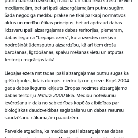
putnu dabisko uzvedību, maldina un rada lieku stresu ne vien
medījamajām, bet arī īpaši aizsargājamajām putnu sugām.
Šāda negodīga medību prakse ne tikai pārkāpj normatīvos
aktus un medību ētikas principus, bet arī apdraud dabas
līdzsvaru īpaši aizsargājamās dabas teritorijās, piemēram,
dabas liegumā “Liepājas ezers”, kura izveides mērķis ir
nodrošināt ūdensputnu aizsardzību, kā arī tiem drošu
barošanās, ligzdošanas, spalvu mešanas vietu un atpūtas
teritoriju migrācijas laikā.
Liepājas ezerā mīt tādas īpaši aizsargājamas putnu sugas kā
grīšļu ķauķis, lielais dumpis, niedru lija un grieze. Kopš 2004.
gada dabas liegums iekļauts Eiropas nozīmes aizsargājamo
dabas teritoriju
Natura 2000
tīklā. Medību noteikumu
ievērošana ir daļa no sabiedrības kopējās atbildības par
bioloģiskās daudzveidības saglabāšanu un dabas resursu
saudzēšanu nākamajām paaudzēm.
Pārvalde atgādina, ka medībās īpaši aizsargājamās dabas