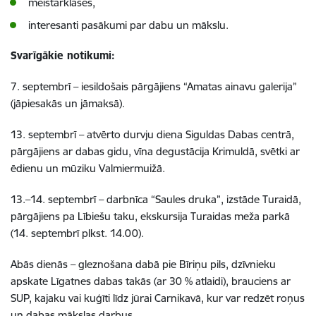
meistarklases,
interesanti pasākumi par dabu un mākslu.
Svarīgākie notikumi:
7. septembrī – iesildošais pārgājiens “Amatas ainavu galerija”
(jāpiesakās un jāmaksā).
13. septembrī – atvērto durvju diena Siguldas Dabas centrā,
pārgājiens ar dabas gidu, vīna degustācija Krimuldā, svētki ar
ēdienu un mūziku Valmiermuižā.
13.–14. septembrī – darbnīca “Saules druka”, izstāde Turaidā,
pārgājiens pa Lībiešu taku, ekskursija Turaidas meža parkā
(14. septembrī plkst. 14.00).
Abās dienās – gleznošana dabā pie Bīriņu pils, dzīvnieku
apskate Līgatnes dabas takās (ar 30 % atlaidi), brauciens ar
SUP, kajaku vai kuģīti līdz jūrai Carnikavā, kur var redzēt roņus
un dabas mākslas darbus.