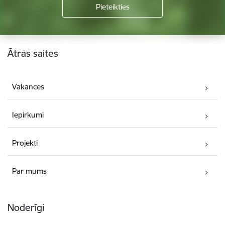
Kājene
Ātrās saites
Vakances
Iepirkumi
Projekti
Par mums
Noderīgi