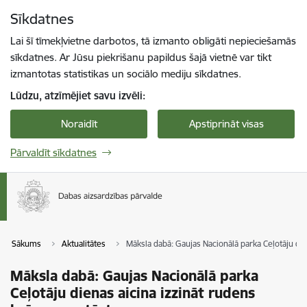
Pāriet uz lapas saturu
Sīkdatnes
Spied
lai meklētu
Enter
Lai šī tīmekļvietne darbotos, tā izmanto obligāti nepieciešamās
sīkdatnes. Ar Jūsu piekrišanu papildus šajā vietnē var tikt
izmantotas statistikas un sociālo mediju sīkdatnes.
Lūdzu, atzīmējiet savu izvēli:
Noraidīt
Apstiprināt visas
Pārvaldīt sīkdatnes
Sākums
Aktualitātes
Māksla dabā: Gaujas Nacionālā parka Ceļotāju die
Māksla dabā: Gaujas Nacionālā parka
Ceļotāju dienas aicina izzināt rudens