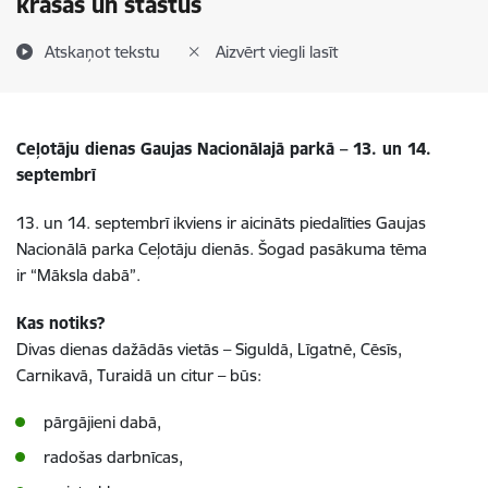
krāsas un stāstus
Atskaņot tekstu
Aizvērt viegli lasīt
Ceļotāju dienas Gaujas Nacionālajā parkā – 13. un 14.
septembrī
13. un 14. septembrī ikviens ir aicināts piedalīties Gaujas
Nacionālā parka Ceļotāju dienās. Šogad pasākuma tēma
ir “Māksla dabā”.
Kas notiks?
Divas dienas dažādās vietās – Siguldā, Līgatnē, Cēsīs,
Carnikavā, Turaidā un citur – būs:
pārgājieni dabā,
radošas darbnīcas,