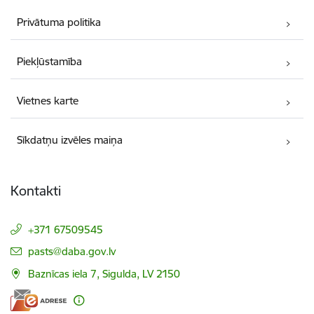
Privātuma politika
Piekļūstamība
Vietnes karte
Sīkdatņu izvēles maiņa
Kontakti
+371 67509545
E-pasts:
pasts@daba.gov.lv
Baznīcas iela 7, Sigulda, LV 2150