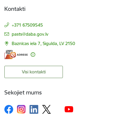
Kontakti
+371 67509545
E-pasts:
pasts@daba.gov.lv
Baznīcas iela 7, Sigulda, LV 2150
Visi kontakti
Sekojiet mums