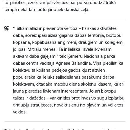
turpinoties, ezers var pārvērsties par purvu daudz ātrākā
tempā nekā tam būtu jānotiek dabiskā ceļā.
“Talkām allaž ir pievienotā vērtība – fiziskas aktivitātes
dabā, šoreiz īpaši aizsargājamā dabas teritorijā, biotopu
kopšana, kopābūšana ar ģimeni, draugiem un kolēģiem,
jo īpaši Mitrāju mēnesī. Tā ir lieliska izvēle ikvienam
aktīvam dabā gājējam,” teic Ķemeru Nacionālā parka
dabas centra vadītāja Agnese Balandiņa. Viņa piebilst, ka
kolektīvu talkošana pēdējos gados kļūst aizvien
populārāka kā lielisks saliedēšanās pasākums darba
kolektīvam, citādāka mācību diena skolēnu klasēm, kā arī
jauna pieredze ikvienam interesentam. Jo arī biotopu
talkas ir dažādas – var cīnīties pret invazīvo sugu izplatību,
tīrīt upju straujteces, novākt sienu no pļavām un vēl citos
veidos.