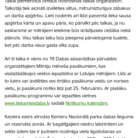
Talkai piemērotus cimdus nodrošinās talkas organizatori.
Talkotāji tiek aicināti izvēlēties siltus, mitrumizturīgus zābakus
un darba apģērbu. Lieti noderēs arī līdzi paņemta lieka sausa
apģērba kārta un apavu pāris, ko pārvilkt pēc talkas, ja nu
saskarsme ar mitrājiem ietekme būs izrādījusies ciešāka nekā
plānots. Visu talkas laiku būs pieejama pārvietojamā tualete,
bet pēc darba visus gaida silta zupa.
Arī šī talka ir viens no 19 Dabas aizsardzības pārvaldes
organizētajiem Mitrāju mēneša pasākumiem, kas
visdažādākajos veidos iepazīstina ar Latvijas mitrājiem. Līdz ar
to katrs var izvēlēties sev ērtāko pasākuma veidu un norises
vietu, jo pasākumi notiks līdz pat 25. februārim. Ar plašāku
pasākumu programmu var iepazīties vietnes
www.tiekamiesdaba.lv
sadaļā
Notikumu kalendārs
.
Kaņiera ezers atrodas Ķemeru Nacionālā parka dabas lieguma
un rezervāta zonās. Ar bagātīgajiem niedru labirintiem un
seklo ūdeni tas ir putniem nozīmīga vieta ligzdošanas un