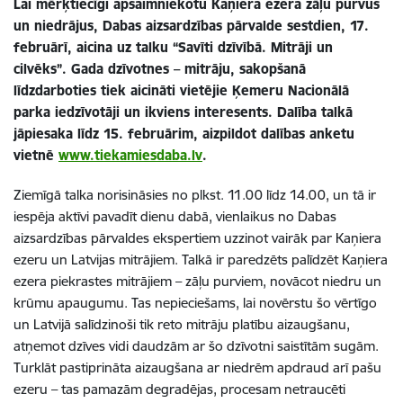
Lai mērķtiecīgi apsaimniekotu Kaņiera ezera zāļu purvus
un niedrājus, Dabas aizsardzības pārvalde sestdien, 17.
februārī, aicina uz talku “Savīti dzīvībā. Mitrāji un
cilvēks”. Gada dzīvotnes – mitrāju, sakopšanā
līdzdarboties tiek aicināti vietējie Ķemeru Nacionālā
parka iedzīvotāji un ikviens interesents. Dalība talkā
jāpiesaka līdz 15. februārim, aizpildot dalības anketu
vietnē
www.tiekamiesdaba.lv
.
Ziemīgā talka norisināsies no plkst. 11.00 līdz 14.00, un tā ir
iespēja aktīvi pavadīt dienu dabā, vienlaikus no Dabas
aizsardzības pārvaldes ekspertiem uzzinot vairāk par Kaņiera
ezeru un Latvijas mitrājiem. Talkā ir paredzēts palīdzēt Kaņiera
ezera piekrastes mitrājiem – zāļu purviem, novācot niedru un
krūmu apaugumu. Tas nepieciešams, lai novērstu šo vērtīgo
un Latvijā salīdzinoši tik reto mitrāju platību aizaugšanu,
atņemot dzīves vidi daudzām ar šo dzīvotni saistītām sugām.
Turklāt pastiprināta aizaugšana ar niedrēm apdraud arī pašu
ezeru – tas pamazām degradējas, procesam netraucēti