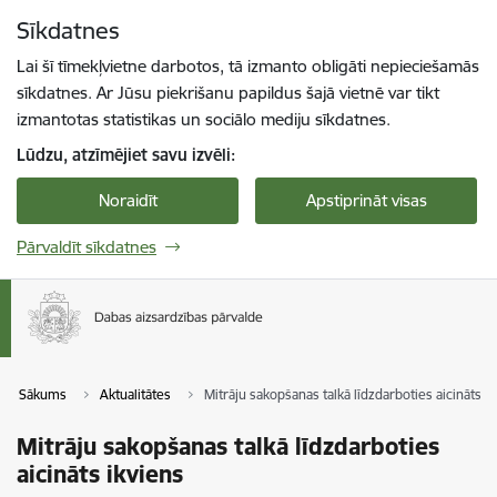
Pāriet uz lapas saturu
Sīkdatnes
Spied
lai meklētu
Enter
Lai šī tīmekļvietne darbotos, tā izmanto obligāti nepieciešamās
sīkdatnes. Ar Jūsu piekrišanu papildus šajā vietnē var tikt
izmantotas statistikas un sociālo mediju sīkdatnes.
Lūdzu, atzīmējiet savu izvēli:
Noraidīt
Apstiprināt visas
Pārvaldīt sīkdatnes
Sākums
Aktualitātes
Mitrāju sakopšanas talkā līdzdarboties aicināts i
Mitrāju sakopšanas talkā līdzdarboties
aicināts ikviens