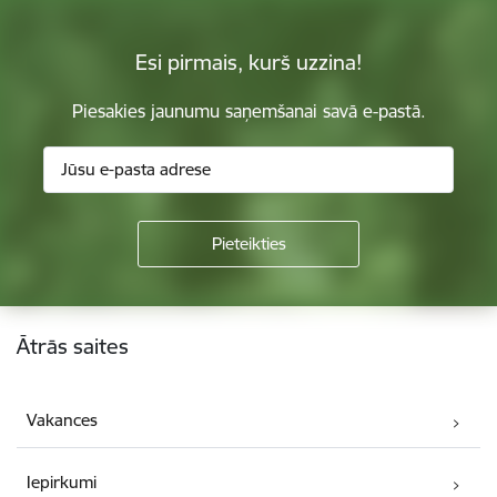
Esi pirmais, kurš uzzina!
Piesakies jaunumu saņemšanai savā e-pastā.
Kājene
Ātrās saites
Vakances
Iepirkumi