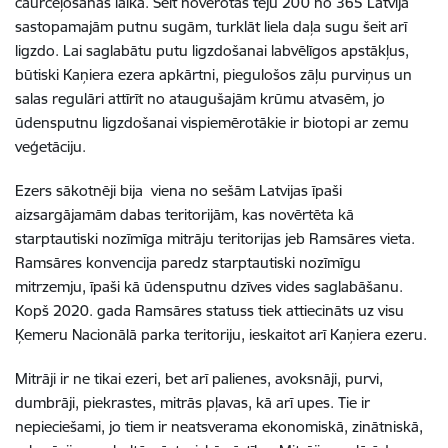
caurceļošanas laikā. Šeit novērotas teju 200 no 365 Latvijā
sastopamajām putnu sugām, turklāt liela daļa sugu šeit arī
ligzdo. Lai saglabātu putu ligzdošanai labvēlīgos apstākļus,
būtiski Kaņiera ezera apkārtni, piegulošos zāļu purviņus un
salas regulāri attīrīt no ataugušajām krūmu atvasēm, jo
ūdensputnu ligzdošanai vispiemērotākie ir biotopi ar zemu
veģetāciju.
Ezers sākotnēji bija viena no sešām Latvijas īpaši
aizsargājamām dabas teritorijām, kas novērtēta kā
starptautiski nozīmīga mitrāju teritorijas jeb Ramsāres vieta.
Ramsāres konvencija paredz starptautiski nozīmīgu
mitrzemju, īpaši kā ūdensputnu dzīves vides saglabāšanu.
Kopš 2020. gada Ramsāres statuss tiek attiecināts uz visu
Ķemeru Nacionālā parka teritoriju, ieskaitot arī Kaņiera ezeru.
Mitrāji ir ne tikai ezeri, bet arī palienes, avoksnāji, purvi,
dumbrāji, piekrastes, mitrās pļavas, kā arī upes. Tie ir
nepieciešami, jo tiem ir neatsverama ekonomiskā, zinātniskā,