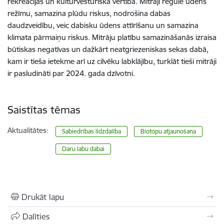
rekreācijas un kultūrvēsturiskā vērtība. Mitrāji regulē ūdens
režīmu, samazina plūdu riskus, nodrošina dabas
daudzveidību, veic dabisku ūdens attīrīšanu un samazina
klimata pārmaiņu riskus. Mitrāju platību samazināšanās izraisa
būtiskas negatīvas un dažkārt neatgriezeniskas sekas dabā,
kam ir tieša ietekme arī uz cilvēku labklājību, turklāt tieši mitrāji
ir pasludināti par 2024. gada dzīvotni.
Saistītas tēmas
Aktualitātes:
Sabiedrības līdzdalība
Biotopu atjaunošana
Daru labu dabai
Drukāt lapu
Dalīties