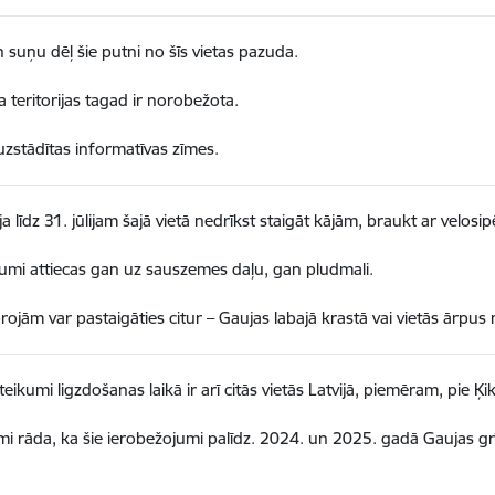
n suņu dēļ šie putni no šīs vietas pazuda.
a teritorijas tagad ir norobežota.
 uzstādītas informatīvas zīmes.
a līdz 31. jūlijam šajā vietā nedrīkst staigāt kājām, braukt ar velos
umi attiecas gan uz sauszemes daļu, gan pludmali.
oprojām var pastaigāties citur – Gaujas labajā krastā vai vietās ārp
teikumi ligzdošanas laikā ir arī citās vietās Latvijā, piemēram, pie 
i rāda, ka šie ierobežojumi palīdz. 2024. un 2025. gadā Gaujas grīvā