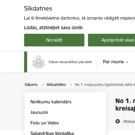
Pāriet uz lapas saturu
Sīkdatnes
Lai šī tīmekļvietne darbotos, tā izmanto obligāti nepiec
Lūdzu, atzīmējiet savu izvēli:
Noraidīt
Apstiprināt visas
Par mums
Sākums
Aktualitātes
No 1. maija putnu ligzdošanas laikā 
No 1. 
Notikumu kalendārs
kreisa
Jaunumi
Atska
Foto un Video
Sabiedrības līdzdalība