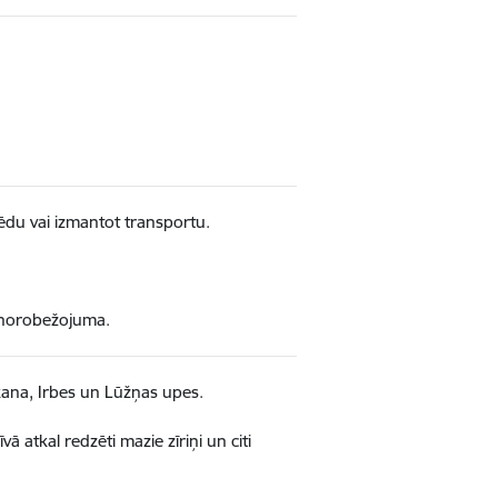
ipēdu vai izmantot transportu.
us norobežojuma.
Ķikana, Irbes un Lūžņas upes.
 atkal redzēti mazie zīriņi un citi