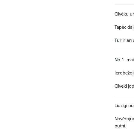
Cilvēku u
Tāpēc daļ
Tur ir arī
No 1. maij
Ierobežoj
Cilvēki j
Līdzīgi no
Novērojum
putni.