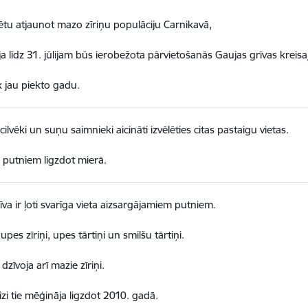
zētu atjaunot mazo zīriņu populāciju Carnikavā,
ja līdz 31. jūlijam būs ierobežota pārvietošanās Gaujas grīvas kreisa
k jau piekto gadu.
 cilvēki un suņu saimnieki aicināti izvēlēties citas pastaigu vietas.
z putniem ligzdot mierā.
īva ir ļoti svarīga vieta aizsargājamiem putniem.
upes zīriņi, upes tārtiņi un smilšu tārtiņi.
dzīvoja arī mazie zīriņi.
izi tie mēģināja ligzdot 2010. gadā.