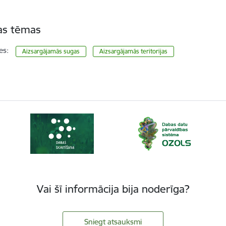
tas tēmas
es:
Aizsargājamās sugas
Aizsargājamās teritorijas
Vai šī informācija bija noderīga?
Sniegt atsauksmi