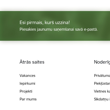
Esi pirmais, kurš uzzina!
Piesakies jaunumu saņemšanai savā e-pastā.
Kājene
Ātrās saites
Noderīg
Vakances
Privātuma
Iepirkumi
Piekļūsta
Projekti
Vietnes k
Par mums
Sīkdatņu 