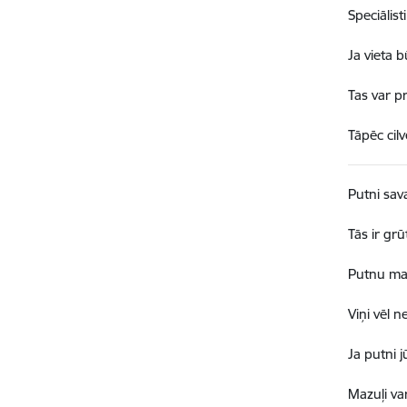
Speciālist
Ja vieta b
Tas var p
Tāpēc cilv
Putni sava
Tās ir grū
Putnu maz
Viņi vēl n
Ja putni 
Mazuļi va