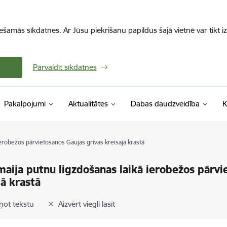
iešamās sīkdatnes. Ar Jūsu piekrišanu papildus šajā vietnē var tikt i
Pārvaldīt sīkdatnes
Pakalpojumi
Aktualitātes
Dabas daudzveidība
K
ierobežos pārvietošanos Gaujas grīvas kreisajā krastā
maija putnu ligzdošanas laikā ierobežos pārvi
jā krastā
ņot tekstu
Aizvērt viegli lasīt