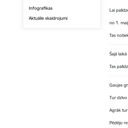
Infografikas
Lai palīd
Aktuālie skaidrojumi
no 1. mai
Tas notie
Šajā laikā
Tas palīd
Gaujas gr
Tur dzīvo 
Agrāk tur 
Pēdējo re