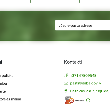
i
Kontakti
 politika
+371 67509545
E-pasts:
pasts@daba.gov.lv
mība
Baznīcas iela 7, Sigulda
arte
izvēles maiņa