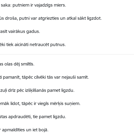
i saka: putniem ir vajadzīgs miers.
ūs droša, putni var atgriezties un atkal sākt ligzdot.
rasīt vairākus gadus.
ēki tiek aicināti netraucēt putnus.
s olas dēj smiltīs.
ti pamanīt, tāpēc cilvēki tās var nejauši samīt.
uļi drīz pēc izšķilšanās pamet ligzdu.
emāk lidot, tāpēc ir viegls mērķis suņiem.
jūtas apdraudēti, tie pamet ligzdu.
r apmaldīties un iet bojā.