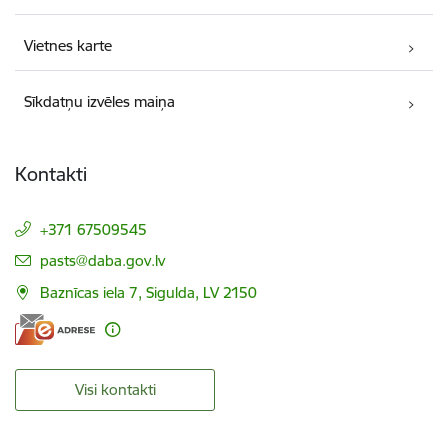
Vietnes karte
Sīkdatņu izvēles maiņa
Kontakti
+371 67509545
E-pasts:
pasts@daba.gov.lv
Baznīcas iela 7, Sigulda, LV 2150
Visi kontakti