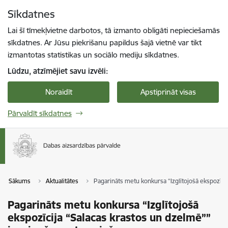
Pāriet uz lapas saturu
Sīkdatnes
Spied
lai meklētu
Enter
Lai šī tīmekļvietne darbotos, tā izmanto obligāti nepieciešamās
sīkdatnes. Ar Jūsu piekrišanu papildus šajā vietnē var tikt
izmantotas statistikas un sociālo mediju sīkdatnes.
Lūdzu, atzīmējiet savu izvēli:
Noraidīt
Apstiprināt visas
Pārvaldīt sīkdatnes
Sākums
Aktualitātes
Pagarināts metu konkursa “Izglītojošā ekspozīci
Pagarināts metu konkursa “Izglītojošā
ekspozīcija “Salacas krastos un dzelmē””