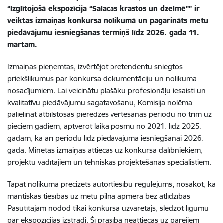
“Izglītojošā ekspozīcija “Salacas krastos un dzelmē”” ir
veiktas izmaiņas konkursa nolikumā un pagarināts metu
piedāvājumu iesniegšanas termiņš līdz 2026. gada 11.
martam.
Izmaiņas pieņemtas, izvērtējot pretendentu sniegtos
priekšlikumus par konkursa dokumentāciju un nolikuma
nosacījumiem. Lai veicinātu plašāku profesionāļu iesaisti un
kvalitatīvu piedāvājumu sagatavošanu, Komisija nolēma
palielināt atbilstošās pieredzes vērtēšanas periodu no trim uz
pieciem gadiem, aptverot laika posmu no 2021. līdz 2025.
gadam, kā arī periodu līdz piedāvājuma iesniegšanai 2026.
gadā. Minētās izmaiņas attiecas uz konkursa dalībniekiem,
projektu vadītājiem un tehniskās projektēšanas speciālistiem.
Tāpat nolikumā precizēts autortiesību regulējums, nosakot, ka
mantiskās tiesības uz metu pilnā apmērā bez atlīdzības
Pasūtītājam nodod tikai konkursa uzvarētājs, slēdzot līgumu
par ekspozīcijas izstrādi. Šī prasība neattiecas uz pārējiem