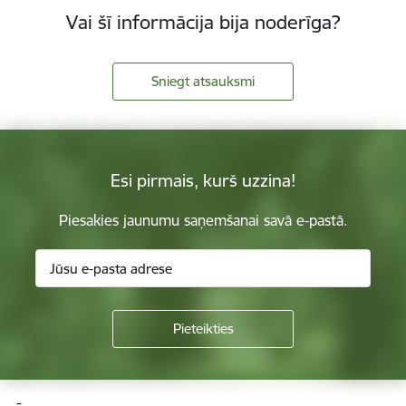
Vai šī informācija bija noderīga?
Sniegt atsauksmi
Esi pirmais, kurš uzzina!
Piesakies jaunumu saņemšanai savā e-pastā.
Kājene