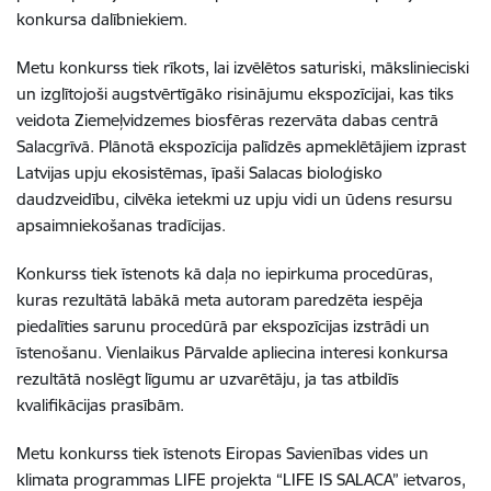
konkursa dalībniekiem.
Metu konkurss tiek rīkots, lai izvēlētos saturiski, mākslinieciski
un izglītojoši augstvērtīgāko risinājumu ekspozīcijai, kas tiks
veidota Ziemeļvidzemes biosfēras rezervāta dabas centrā
Salacgrīvā. Plānotā ekspozīcija palīdzēs apmeklētājiem izprast
Latvijas upju ekosistēmas, īpaši Salacas bioloģisko
daudzveidību, cilvēka ietekmi uz upju vidi un ūdens resursu
apsaimniekošanas tradīcijas.
Konkurss tiek īstenots kā daļa no iepirkuma procedūras,
kuras rezultātā labākā meta autoram paredzēta iespēja
piedalīties sarunu procedūrā par ekspozīcijas izstrādi un
īstenošanu. Vienlaikus Pārvalde apliecina interesi konkursa
rezultātā noslēgt līgumu ar uzvarētāju, ja tas atbildīs
kvalifikācijas prasībām.
Metu konkurss tiek īstenots Eiropas Savienības vides un
klimata programmas LIFE projekta “LIFE IS SALACA” ietvaros,