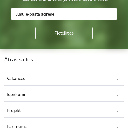
Kājene
Ātrās saites
Vakances
Iepirkumi
Projekti
Par mums