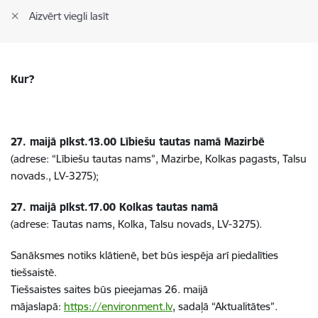
Aizvērt viegli lasīt
Kur?
27. maijā plkst.13.00 Lībiešu tautas namā Mazirbē
(adrese: “Lībiešu tautas nams”, Mazirbe, Kolkas pagasts, Talsu
novads., LV-3275);
27. maijā plkst.17.00 Kolkas tautas namā
(adrese: Tautas nams, Kolka, Talsu novads, LV-3275).
Sanāksmes notiks klātienē, bet būs iespēja arī piedalīties
tiešsaistē.
Tiešsaistes saites būs pieejamas 26. maijā
mājaslapā:
https://environment.lv
, sadaļā “Aktualitātes”.