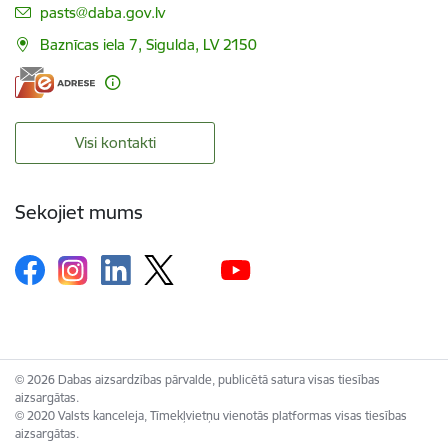
E-pasts:
pasts@daba.gov.lv
Baznīcas iela 7, Sigulda, LV 2150
Visi kontakti
Sekojiet mums
© 2026 Dabas aizsardzības pārvalde, publicētā satura visas tiesības
aizsargātas.
© 2020 Valsts kanceleja, Tīmekļvietņu vienotās platformas visas tiesības
aizsargātas.