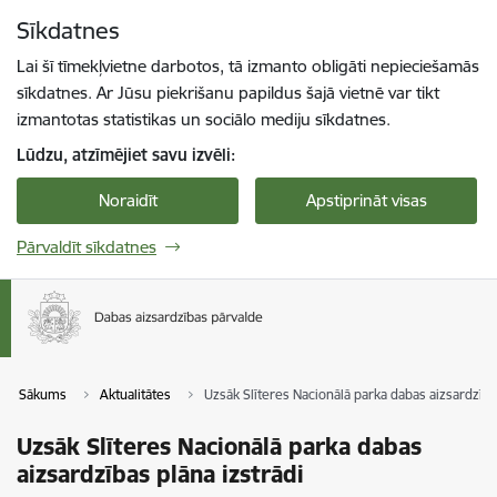
Pāriet uz lapas saturu
Sīkdatnes
Spied
lai meklētu
Enter
Lai šī tīmekļvietne darbotos, tā izmanto obligāti nepieciešamās
sīkdatnes. Ar Jūsu piekrišanu papildus šajā vietnē var tikt
izmantotas statistikas un sociālo mediju sīkdatnes.
Lūdzu, atzīmējiet savu izvēli:
Noraidīt
Apstiprināt visas
Pārvaldīt sīkdatnes
Sākums
Aktualitātes
Uzsāk Slīteres Nacionālā parka dabas aizsardzība
Uzsāk Slīteres Nacionālā parka dabas
aizsardzības plāna izstrādi