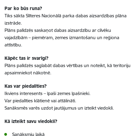
Par ko būs runa?
Tiks sākta Slīteres Nacionālā parka dabas aizsardzības plāna
izstrāde.
Plāns palīdzēs saskaņot dabas aizsardzību ar cilvēku
vajadzībām – piemēram, zemes izmantošanu un reģiona
attīstību.
Kāpēc tas ir svarīgi?
Plāns palīdzēs saglabāt dabas vērtības un noteikt, kā teritoriju
apsaimniekot nākotnē.
Kas var piedalīties?
Ikviens interesents – īpaši zemes īpašnieki.
Var piedalīties klātienē vai attālināti.
Sanāksmēs varēs uzdot jautājumus un izteikt viedokli.
Kā izteikt savu viedokli?
Sanāksmju laikā