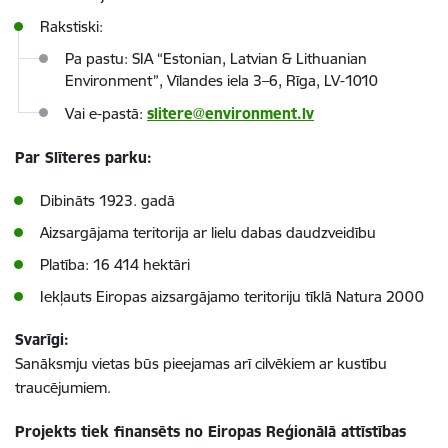
Rakstiski:
Pa pastu: SIA “Estonian, Latvian & Lithuanian
Environment”, Vīlandes iela 3–6, Rīga, LV-1010
Vai e-pastā:
slitere@environment.lv
Par Slīteres parku:
Dibināts 1923. gadā
Aizsargājama teritorija ar lielu dabas daudzveidību
Platība: 16 414 hektāri
Iekļauts Eiropas aizsargājamo teritoriju tīklā Natura 2000
Svarīgi:
Sanāksmju vietas būs pieejamas arī cilvēkiem ar kustību
traucējumiem.
Projekts tiek finansēts no Eiropas Reģionālā attīstības