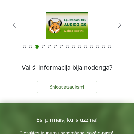
Vai šī informācija bija noderīga?
Sniegt atsauksmi
Esi pirmais, kurš uzzina!
Piesakies jaunumu saņemšanai savā e-pastā.