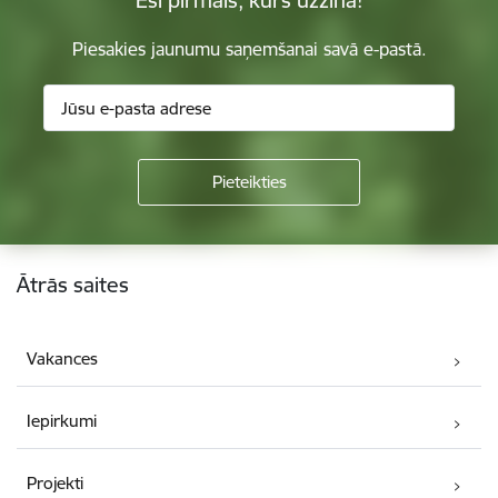
Piesakies jaunumu saņemšanai savā e-pastā.
Kājene
Ātrās saites
Vakances
Iepirkumi
Projekti