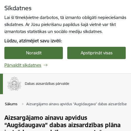
Pāriet uz lapas saturu
Sīkdatnes
Spied
lai meklētu
Enter
Lai šī tīmekļvietne darbotos, tā izmanto obligāti nepieciešamās
sīkdatnes. Ar Jūsu piekrišanu papildus šajā vietnē var tikt
izmantotas statistikas un sociālo mediju sīkdatnes.
Lūdzu, atzīmējiet savu izvēli:
Noraidīt
Apstiprināt visas
Pārvaldīt sīkdatnes
Sākums
Aizsargājamo ainavu apvidus “Augšdaugava” dabas aizsardzības p
Aizsargājamo ainavu apvidus
“Augšdaugava” dabas aizsardzības plāna