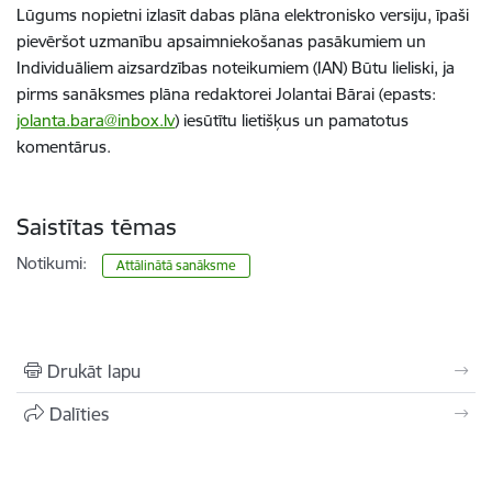
Lūgums nopietni izlasīt dabas plāna elektronisko versiju, īpaši
pievēršot uzmanību apsaimniekošanas pasākumiem un
Individuāliem aizsardzības noteikumiem (IAN) Būtu lieliski, ja
pirms sanāksmes plāna redaktorei Jolantai Bārai (epasts:
jolanta.bara@inbox.lv
) iesūtītu lietišķus un pamatotus
komentārus.
Saistītas tēmas
Notikumi:
Attālinātā sanāksme
Drukāt lapu
Dalīties