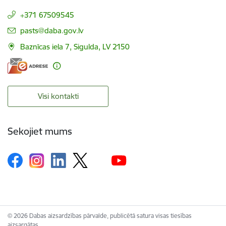
+371 67509545
E-pasts:
pasts@daba.gov.lv
Baznīcas iela 7, Sigulda, LV 2150
Visi kontakti
Sekojiet mums
© 2026 Dabas aizsardzības pārvalde, publicētā satura visas tiesības
aizsargātas.