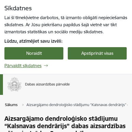
Pāriet uz lapas saturu
Sīkdatnes
Spied
lai meklētu
Enter
Lai šī tīmekļvietne darbotos, tā izmanto obligāti nepieciešamās
sīkdatnes. Ar Jūsu piekrišanu papildus šajā vietnē var tikt
izmantotas statistikas un sociālo mediju sīkdatnes.
Lūdzu, atzīmējiet savu izvēli:
Noraidīt
Apstiprināt visas
Pārvaldīt sīkdatnes
Sākums
Aizsargājamo dendroloģisko stādījumu “Kalsnavas dendrārijs” dab
Aizsargājamo dendroloģisko stādījumu
“Kalsnavas dendrārijs” dabas aizsardzības