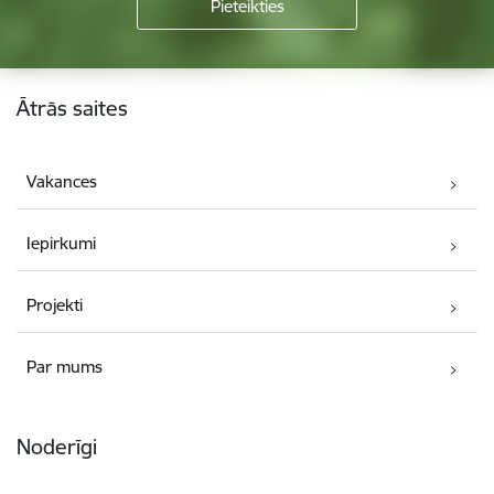
Kājene
Ātrās saites
Vakances
Iepirkumi
Projekti
Par mums
Noderīgi