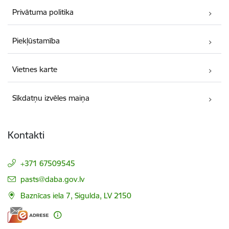
Privātuma politika
Piekļūstamība
Vietnes karte
Sīkdatņu izvēles maiņa
Kontakti
+371 67509545
E-pasts:
pasts@daba.gov.lv
Baznīcas iela 7, Sigulda, LV 2150