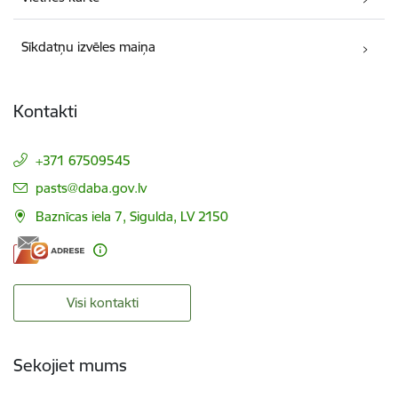
Sīkdatņu izvēles maiņa
Kontakti
+371 67509545
E-pasts:
pasts@daba.gov.lv
Baznīcas iela 7, Sigulda, LV 2150
Visi kontakti
Sekojiet mums