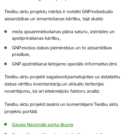
Tiesību aktu projektu mērķis ir noteikt GNP individuālo
aizsardzības un izmantošanas kārtību, tajā skaitā:
meža apsaimniekošanas plāna saturu, izstrādes un
apstiprināšanas kārtību,
GNP esošos dabas pieminekļus un to aizsardzības
prasības,
GNP apzīmēšanai lietojamo speciālo informatīvo zīmi.
Tiesību aktu projekti sagatavoti pamatojoties uz detalizētu
dabas vērtību inventarizāciju un aktuālo teritorijas
novērtējumu, kā arī ietekmējošo faktoru analīzi.
Tiesību aktu projekti lasāmi un komentējami Tiesību aktu
projektu portālā
Gaujas Nacionālā parka likums