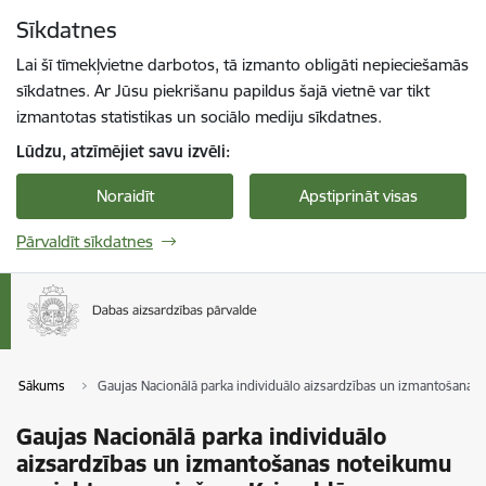
Pāriet uz lapas saturu
Sīkdatnes
Spied
lai meklētu
Enter
Lai šī tīmekļvietne darbotos, tā izmanto obligāti nepieciešamās
sīkdatnes. Ar Jūsu piekrišanu papildus šajā vietnē var tikt
izmantotas statistikas un sociālo mediju sīkdatnes.
Lūdzu, atzīmējiet savu izvēli:
Noraidīt
Apstiprināt visas
Pārvaldīt sīkdatnes
Sākums
Gaujas Nacionālā parka individuālo aizsardzības un izmantošanas
Gaujas Nacionālā parka individuālo
aizsardzības un izmantošanas noteikumu