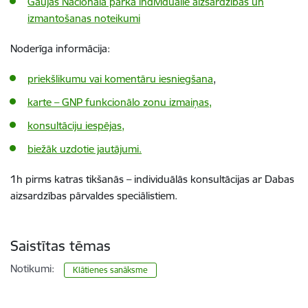
Gaujas Nacionālā parka individuālie aizsardzības un
izmantošanas noteikumi
Noderīga informācija:
priekšlikumu vai komentāru iesniegšana
,
karte – GNP funkcionālo zonu izmaiņas,
konsultāciju iespējas,
biežāk uzdotie jautājumi.
1h pirms katras tikšanās – individuālās konsultācijas ar Dabas
aizsardzības pārvaldes speciālistiem.
Saistītas tēmas
Notikumi:
Klātienes sanāksme