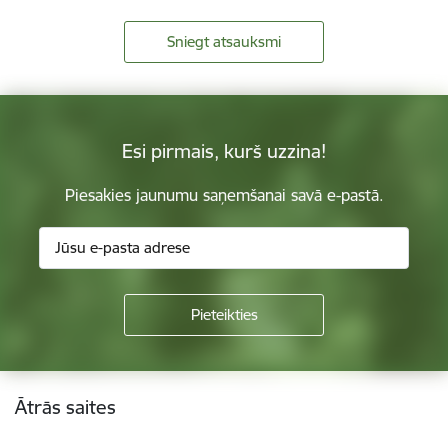
Sniegt atsauksmi
Esi pirmais, kurš uzzina!
Piesakies jaunumu saņemšanai savā e-pastā.
Kājene
Ātrās saites