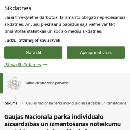
Pāriet uz lapas saturu
Sīkdatnes
Spied
lai meklētu
Enter
Lai šī tīmekļvietne darbotos, tā izmanto obligāti nepieciešamās
sīkdatnes. Ar Jūsu piekrišanu papildus šajā vietnē var tikt
izmantotas statistikas un sociālo mediju sīkdatnes.
Lūdzu, atzīmējiet savu izvēli:
Noraidīt
Apstiprināt visas
Pārvaldīt sīkdatnes
Sākums
Gaujas Nacionālā parka individuālo aizsardzības un izmantošanas
Gaujas Nacionālā parka individuālo
aizsardzības un izmantošanas noteikumu