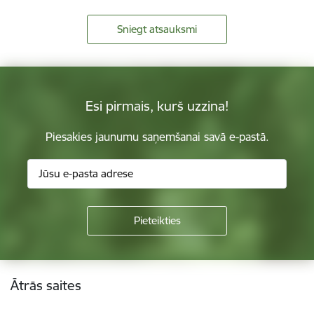
Sniegt atsauksmi
Esi pirmais, kurš uzzina!
Piesakies jaunumu saņemšanai savā e-pastā.
Kājene
Ātrās saites