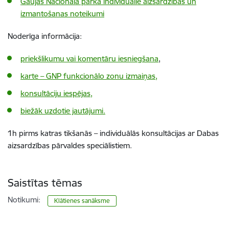
Gaujas Nacionālā parka individuālie aizsardzības un
izmantošanas noteikumi
Noderīga informācija:
priekšlikumu vai komentāru iesniegšana
,
karte – GNP funkcionālo zonu izmaiņas,
konsultāciju iespējas,
biežāk uzdotie jautājumi.
1h pirms katras tikšanās – individuālās konsultācijas ar Dabas
aizsardzības pārvaldes speciālistiem.
Saistītas tēmas
Notikumi:
Klātienes sanāksme