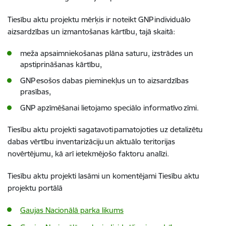
Tiesību aktu projektu mērķis ir noteikt GNP individuālo
aizsardzības un izmantošanas kārtību, tajā skaitā:
meža apsaimniekošanas plāna saturu, izstrādes un
apstiprināšanas kārtību,
GNP esošos dabas pieminekļus un to aizsardzības
prasības,
GNP apzīmēšanai lietojamo speciālo informatīvo zīmi.
Tiesību aktu projekti sagatavoti pamatojoties uz detalizētu
dabas vērtību inventarizāciju un aktuālo teritorijas
novērtējumu, kā arī ietekmējošo faktoru analīzi.
Tiesību aktu projekti lasāmi un komentējami Tiesību aktu
projektu portālā
Gaujas Nacionālā parka likums