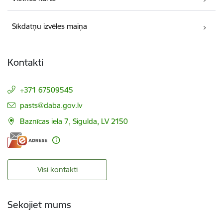
Sīkdatņu izvēles maiņa
Kontakti
+371 67509545
E-pasts:
pasts@daba.gov.lv
Baznīcas iela 7, Sigulda, LV 2150
Visi kontakti
Sekojiet mums