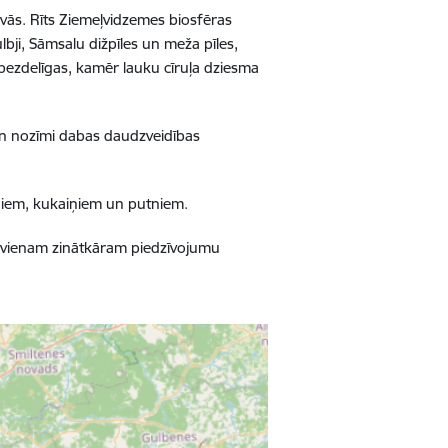
avās. Rīts Ziemeļvidzemes biosfēras
ji, Sāmsalu dižpīles un meža pīles,
 bezdelīgas, kamēr lauku cīruļa dziesma
un nozīmi dabas daudzveidības
augiem, kukaiņiem un putniem.
ikvienam zinātkāram piedzīvojumu