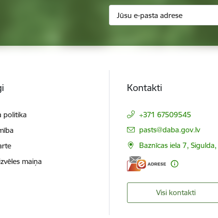
i
Kontakti
 politika
+371 67509545
E-pasts:
pasts@daba.gov.lv
mība
Baznīcas iela 7, Sigulda
arte
izvēles maiņa
Visi kontakti