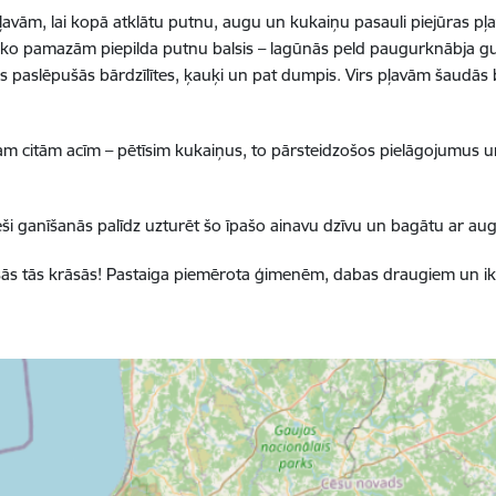
ļavām, lai kopā atklātu putnu, augu un kukaiņu pasauli piejūras pļ
ko pamazām piepilda putnu balsis – lagūnās peld paugurknābja gulb
dzēs paslēpušās bārdzīlītes, ķauķi un pat dumpis. Virs pļavām šaudās
am citām acīm – pētīsim kukaiņus, to pārsteidzošos pielāgojumus 
tieši ganīšanās palīdz uzturēt šo īpašo ainavu dzīvu un bagātu ar 
u visās tās krāsās! Pastaiga piemērota ģimenēm, dabas draugiem un 