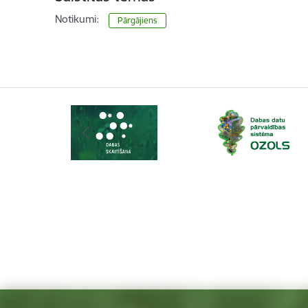
Notikumi:
Pārgājiens