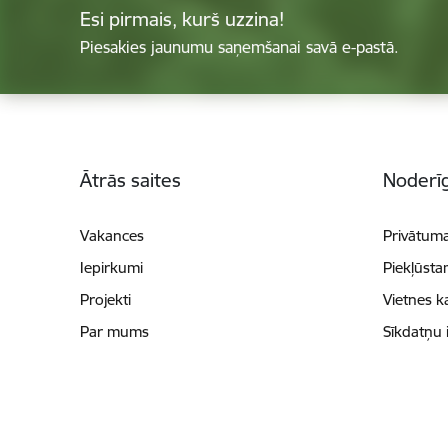
Esi pirmais, kurš uzzina!
Piesakies jaunumu saņemšanai savā e-pastā.
Kājene
Ātrās saites
Noderīg
Vakances
Privātuma
Iepirkumi
Piekļūsta
Projekti
Vietnes k
Par mums
Sīkdatņu 