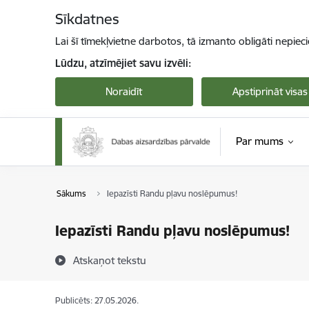
Pāriet uz lapas saturu
Sīkdatnes
Lai šī tīmekļvietne darbotos, tā izmanto obligāti nepiec
Lūdzu, atzīmējiet savu izvēli:
Noraidīt
Apstiprināt visas
Par mums
Sākums
Iepazīsti Randu pļavu noslēpumus!
Iepazīsti Randu pļavu noslēpumus!
Atskaņot tekstu
Publicēts: 27.05.2026.