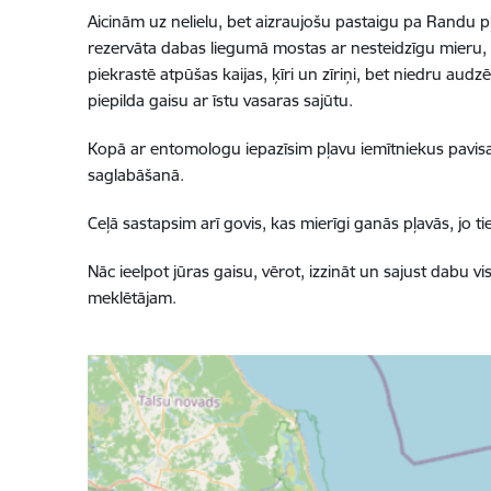
Aicinām uz nelielu, bet aizraujošu pastaigu pa Randu p
rezervāta dabas liegumā mostas ar nesteidzīgu mieru, 
piekrastē atpūšas kaijas, ķīri un zīriņi, bet niedru au
piepilda gaisu ar īstu vasaras sajūtu.
Kopā ar entomologu iepazīsim pļavu iemītniekus pavis
saglabāšanā.
Ceļā sastapsim arī govis, kas mierīgi ganās pļavās, jo 
Nāc ieelpot jūras gaisu, vērot, izzināt un sajust dab
meklētājam.