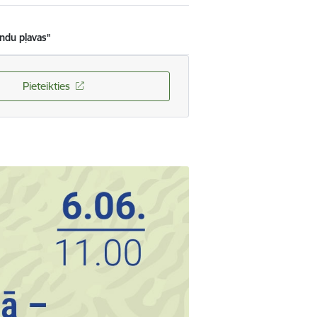
ndu pļavas"
Pieteikties