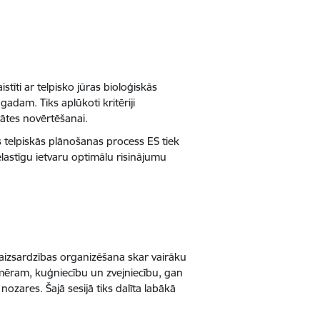
stīti ar telpisko jūras bioloģiskās
adam. Tiks aplūkoti kritēriji
tātes novērtēšanai.
as telpiskās plānošanas process ES tiek
lastīgu ietvaru optimālu risinājumu
 aizsardzības organizēšana skar vairāku
iemēram, kuģniecību un zvejniecību, gan
ozares. Šajā sesijā tiks dalīta labākā