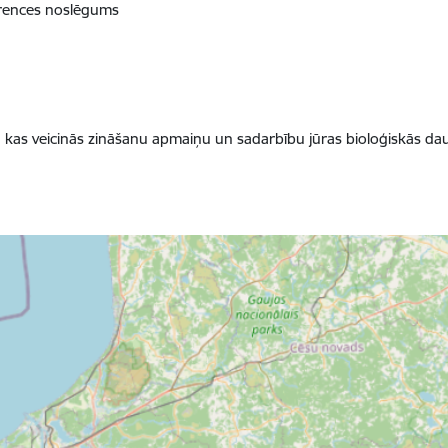
erences noslēgums
, kas veicinās zināšanu apmaiņu un sadarbību jūras bioloģiskās da