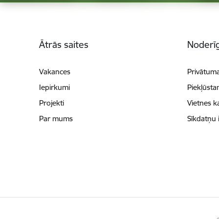
Kājene
Ātrās saites
Noderīg
Vakances
Privātuma
Iepirkumi
Piekļūsta
Projekti
Vietnes k
Par mums
Sīkdatņu 