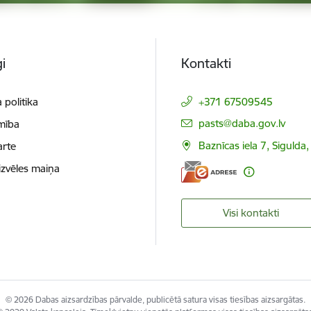
i
Kontakti
 politika
+371 67509545
E-pasts:
pasts@daba.gov.lv
mība
Baznīcas iela 7, Sigulda
arte
izvēles maiņa
Visi kontakti
© 2026 Dabas aizsardzības pārvalde, publicētā satura visas tiesības aizsargātas.