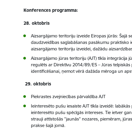
Konferences programma:
28. oktobris
Aizsargājamo teritoriju izveide Eiropas jūrās: Šajā se
daudzveidības saglabāšanas pasākumu praktisko ievie
aizsargājamo teritoriju izveidei, dažādu aizsardzī
Aizsargājamo jūras teritoriju (AJT) tīkla integrācija
regulēts ar Direktīvu 2014/89/ES – Jūras telpiskās 
identificēšanai, ņemot vērā dažāda mēroga un apst
29. oktobris
Piekrastes zvejniecības pārvaldība AJT
Ieinteresēto pušu iesaiste AJT tīkla izveidē: labā
ieinteresēto pušu spēcīgās intereses. Tie ietver ga
strauji attīstošās "jaunās" nozares, piemēram, jūras
prakse šajā jomā.