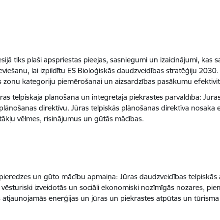
sijā tiks plaši apspriestas pieejas, sasniegumi un izaicinājumi, kas sai
šanu, lai izpildītu ES Bioloģiskās daudzveidības stratēģiju 2030. g
bas zonu kategoriju piemērošanai un aizsardzības pasākumu efektivi
 jūras telpiskajā plānošanā un integrētajā piekrastes pārvaldībā: Jūr
plānošanas direktīvu. Jūras telpiskās plānošanas direktīva nosaka e
ākļu vēlmes, risinājumus un gūtās mācības.
kās pieredzes un gūto mācību apmaiņa: Jūras daudzveidības telpiskās
n vēsturiski izveidotās un sociāli ekonomiski nozīmīgās nozares, p
 atjaunojamās enerģijas un jūras un piekrastes atpūtas un tūrisma n