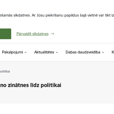
iešamās sīkdatnes. Ar Jūsu piekrišanu papildus šajā vietnē var tikt i
Pārvaldīt sīkdatnes
Pakalpojumi
Aktualitātes
Dabas daudzveidība
K
olitikai
no zinātnes līdz politikai