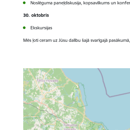
Noslēguma paneļdiskusija, kopsavilkums un konf
30. oktobris
Ekskursijas
Mēs ļoti ceram uz Jūsu dalību šajā svarīgajā pasākumā