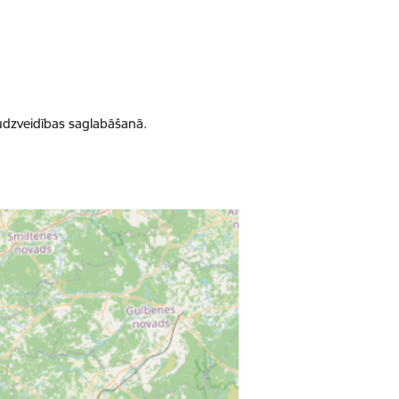
udzveidības saglabāšanā.