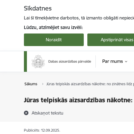
Pāriet uz lapas saturu
Sīkdatnes
Lai šī tīmekļvietne darbotos, tā izmanto obligāti nepiec
Lūdzu, atzīmējiet savu izvēli:
Noraidīt
Apstiprināt visas
Par mums
Sākums
Jūras telpiskās aizsardzības nākotne: no zinātnes līdz p
Jūras telpiskās aizsardzības nākotne: 
Atskaņot tekstu
Publicēts: 12.09.2025.