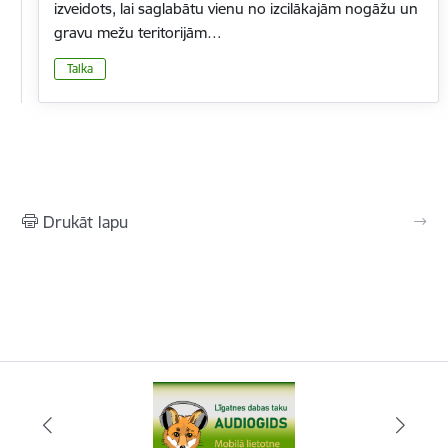
izveidots, lai saglabātu vienu no izcilākajām nogāžu un
gravu mežu teritorijām…
Talka
Drukāt lapu