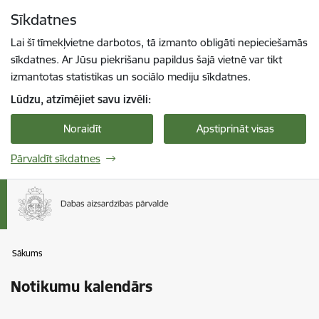
Pāriet uz lapas saturu
Sīkdatnes
Spied
lai meklētu
Enter
Lai šī tīmekļvietne darbotos, tā izmanto obligāti nepieciešamās
sīkdatnes. Ar Jūsu piekrišanu papildus šajā vietnē var tikt
izmantotas statistikas un sociālo mediju sīkdatnes.
Lūdzu, atzīmējiet savu izvēli:
Noraidīt
Apstiprināt visas
Pārvaldīt sīkdatnes
Sākums
Notikumu kalendārs