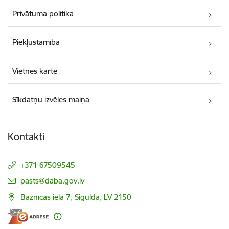
Privātuma politika
Piekļūstamība
Vietnes karte
Sīkdatņu izvēles maiņa
Kontakti
+371 67509545
E-pasts:
pasts@daba.gov.lv
Baznīcas iela 7, Sigulda, LV 2150