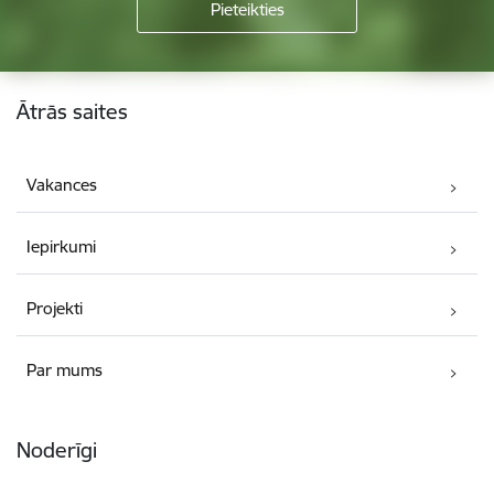
Kājene
Ātrās saites
Vakances
Iepirkumi
Projekti
Par mums
Noderīgi