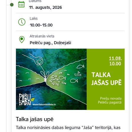
Datums
11. augusts, 2026
Laiks
10.00–15.00
Atrašanās vieta
Pelēču pag., Doļņejaši
Talka jašas upē
Talka norisināsies dabas lieguma “Jaša” teritorijā, kas