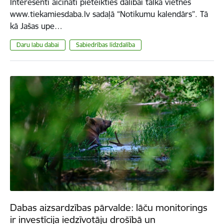
Interesenti aicināti pieteikties dalībai talkā vietnes
www.tiekamiesdaba.lv sadaļā “Notikumu kalendārs”. Tā
kā Jašas upe…
Daru labu dabai
Sabiedrības līdzdalība
Dabas aizsardzības pārvalde: lāču monitorings
ir investīcija iedzīvotāju drošībā un