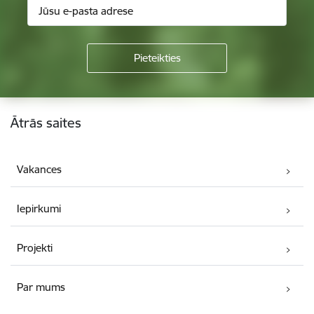
Kājene
Ātrās saites
Vakances
Iepirkumi
Projekti
Par mums