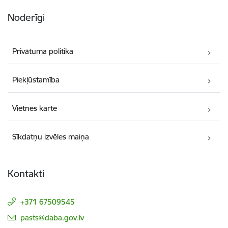
Noderīgi
Privātuma politika
Piekļūstamība
Vietnes karte
Sīkdatņu izvēles maiņa
Kontakti
+371 67509545
E-pasts:
pasts@daba.gov.lv