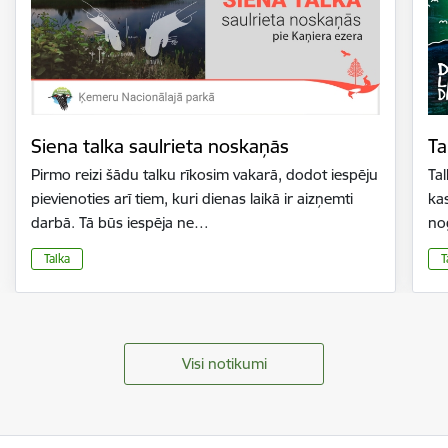
Siena talka saulrieta noskaņās
Ta
Pirmo reizi šādu talku rīkosim vakarā, dodot iespēju
Tal
pievienoties arī tiem, kuri dienas laikā ir aizņemti
kas
darbā. Tā būs iespēja ne…
no
Talka
T
Visi notikumi