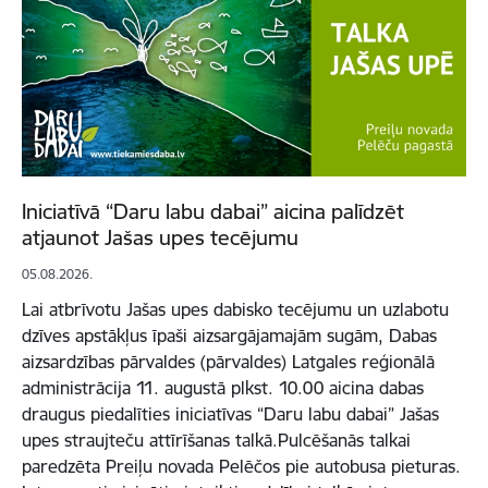
Iniciatīvā “Daru labu dabai” aicina palīdzēt
atjaunot Jašas upes tecējumu
05.08.2026.
Lai atbrīvotu Jašas upes dabisko tecējumu un uzlabotu
dzīves apstākļus īpaši aizsargājamajām sugām, Dabas
aizsardzības pārvaldes (pārvaldes) Latgales reģionālā
administrācija 11. augustā plkst. 10.00 aicina dabas
draugus piedalīties iniciatīvas “Daru labu dabai” Jašas
upes straujteču attīrīšanas talkā.Pulcēšanās talkai
paredzēta Preiļu novada Pelēčos pie autobusa pieturas.