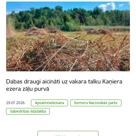
Dabas draugi aicināti uz vakara talku Kaņiera
ezera zāļu purvā
29.07.2026.
Apsaimniekošana
Ķemeru Nacionālais parks
Sabiedrības līdzdalība