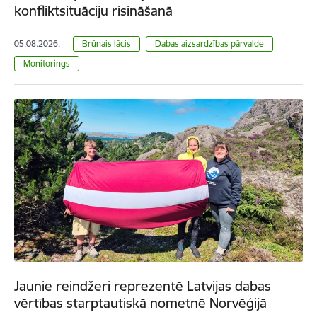
konfliktsituāciju risināšanā
05.08.2026.
Brūnais lācis
Dabas aizsardzības pārvalde
Monitorings
Jaunie reindžeri reprezentē Latvijas dabas
vērtības starptautiskā nometnē Norvēģijā