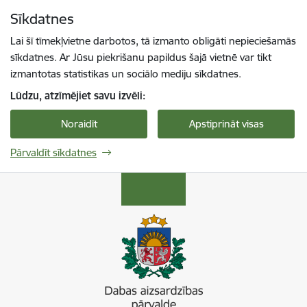
Pāriet uz lapas saturu
Sīkdatnes
Spied
lai meklētu
Enter
Lai šī tīmekļvietne darbotos, tā izmanto obligāti nepieciešamās
sīkdatnes. Ar Jūsu piekrišanu papildus šajā vietnē var tikt
izmantotas statistikas un sociālo mediju sīkdatnes.
Lūdzu, atzīmējiet savu izvēli:
Noraidīt
Apstiprināt visas
Pārvaldīt sīkdatnes
Dabas aizsardzības pārvalde