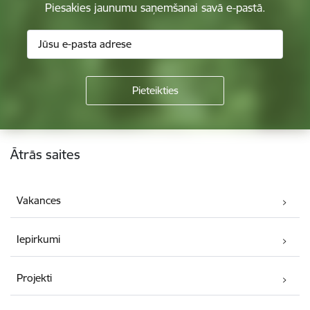
Piesakies jaunumu saņemšanai savā e-pastā.
Kājene
Ātrās saites
Vakances
Iepirkumi
Projekti