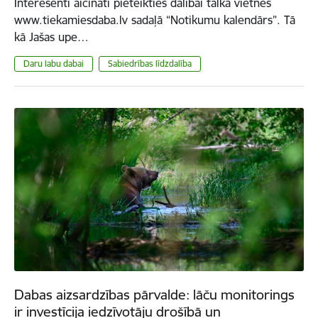
Interesenti aicināti pieteikties dalībai talkā vietnes
www.tiekamiesdaba.lv sadaļā “Notikumu kalendārs”. Tā
kā Jašas upe…
Daru labu dabai
Sabiedrības līdzdalība
Dabas aizsardzības pārvalde: lāču monitorings
ir investīcija iedzīvotāju drošībā un