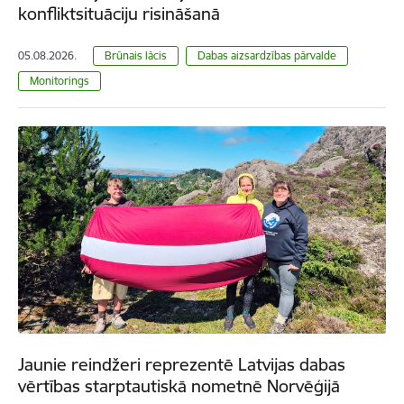
konfliktsituāciju risināšanā
05.08.2026.
Brūnais lācis
Dabas aizsardzības pārvalde
Monitorings
Jaunie reindžeri reprezentē Latvijas dabas
vērtības starptautiskā nometnē Norvēģijā