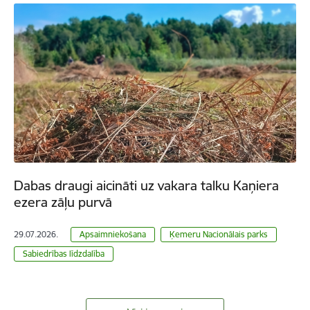
Dabas draugi aicināti uz vakara talku Kaņiera
ezera zāļu purvā
29.07.2026.
Apsaimniekošana
Ķemeru Nacionālais parks
Sabiedrības līdzdalība