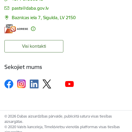
E-pasts:
pasts@daba.gov.lv
Baznīcas iela 7, Sigulda, LV 2150
Visi kontakti
Sekojiet mums
© 2026 Dabas aizsardzības pārvalde, publicētā satura visas tiesības
aizsargātas.
© 2020 Valsts kanceleja, Tīmekļvietņu vienotās platformas visas tiesības