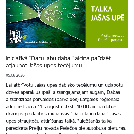
Iniciatīvā “Daru labu dabai” aicina palīdzēt
atjaunot Jašas upes tecējumu
05.08.2026.
Lai atbrīvotu Jašas upes dabisko tecējumu un uzlabotu
dzīves apstākļus īpaši aizsargājamajām sugām, Dabas
aizsardzības pārvaldes (pārvaldes) Latgales reģionālā
administrācija 11. augustā plkst. 10.00 aicina dabas
draugus piedalīties iniciatīvas “Daru labu dabai” Jašas
upes straujteču attīrīšanas talkā.Pulcēšanās talkai
paredzēta Preiļu novada Pelēčos pie autobusa pieturas.