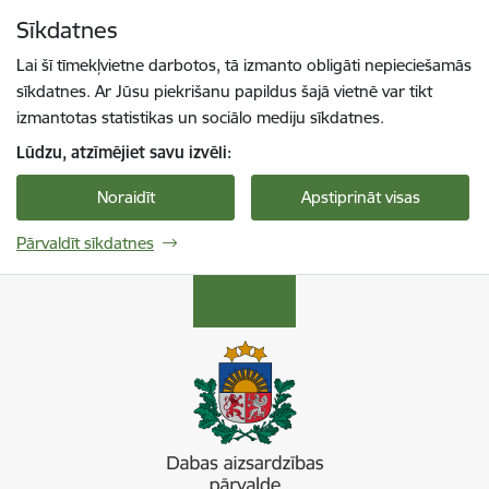
Pāriet uz lapas saturu
Sīkdatnes
Spied
lai meklētu
Enter
Lai šī tīmekļvietne darbotos, tā izmanto obligāti nepieciešamās
sīkdatnes. Ar Jūsu piekrišanu papildus šajā vietnē var tikt
izmantotas statistikas un sociālo mediju sīkdatnes.
Lūdzu, atzīmējiet savu izvēli:
Noraidīt
Apstiprināt visas
Pārvaldīt sīkdatnes
Dabas aizsardzības pārvalde