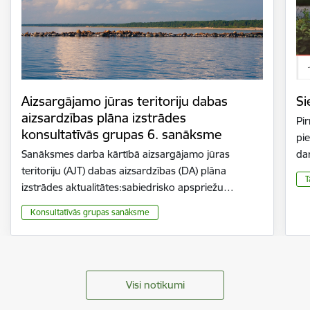
Aizsargājamo jūras teritoriju dabas
Si
aizsardzības plāna izstrādes
Pir
konsultatīvās grupas 6. sanāksme
pie
Sanāksmes darba kārtībā aizsargājamo jūras
da
teritoriju (AJT) dabas aizsardzības (DA) plāna
T
izstrādes aktualitātes:sabiedrisko apspriežu…
Konsultatīvās grupas sanāksme
Visi notikumi