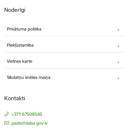
Noderīgi
Privātuma politika
Piekļūstamība
Vietnes karte
Sīkdatņu izvēles maiņa
Kontakti
+371 67509545
E-pasts:
pasts@daba.gov.lv