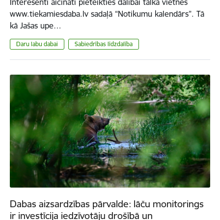
Interesenti aicināti pieteikties dalībai talkā vietnes
www.tiekamiesdaba.lv sadaļā “Notikumu kalendārs”. Tā
kā Jašas upe…
Daru labu dabai
Sabiedrības līdzdalība
Dabas aizsardzības pārvalde: lāču monitorings
ir investīcija iedzīvotāju drošībā un