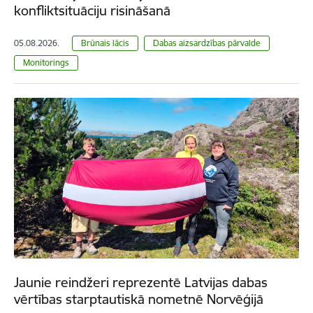
konfliktsituāciju risināšanā
05.08.2026.
Brūnais lācis
Dabas aizsardzības pārvalde
Monitorings
Jaunie reindžeri reprezentē Latvijas dabas
vērtības starptautiskā nometnē Norvēģijā