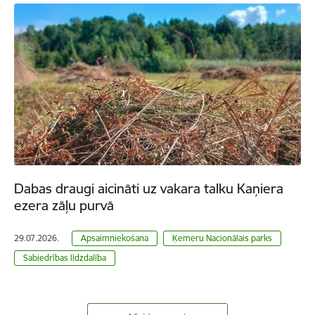
Dabas draugi aicināti uz vakara talku Kaņiera
ezera zāļu purvā
29.07.2026.
Apsaimniekošana
Ķemeru Nacionālais parks
Sabiedrības līdzdalība