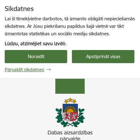
Pāriet uz lapas saturu
Sīkdatnes
Spied
lai meklētu
Enter
Lai šī tīmekļvietne darbotos, tā izmanto obligāti nepieciešamās
sīkdatnes. Ar Jūsu piekrišanu papildus šajā vietnē var tikt
izmantotas statistikas un sociālo mediju sīkdatnes.
Lūdzu, atzīmējiet savu izvēli:
Noraidīt
Apstiprināt visas
Pārvaldīt sīkdatnes
Dabas aizsardzības pārvalde