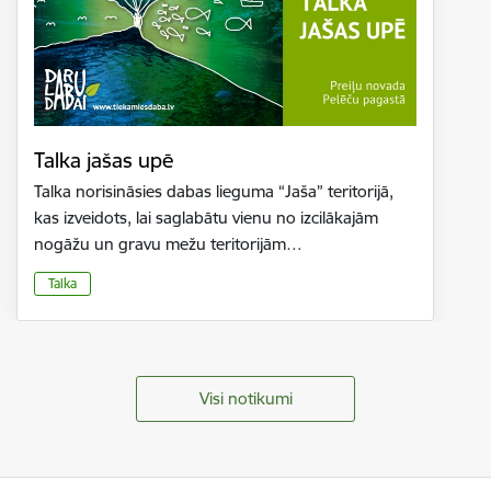
Talka jašas upē
Talka norisināsies dabas lieguma “Jaša” teritorijā,
kas izveidots, lai saglabātu vienu no izcilākajām
nogāžu un gravu mežu teritorijām…
Talka
Visi notikumi