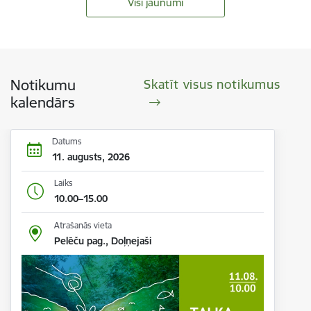
Visi jaunumi
Notikumu
Skatīt visus notikumus
kalendārs
Datums
11. augusts, 2026
Laiks
10.00–15.00
Atrašanās vieta
Pelēču pag., Doļņejaši