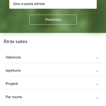
Kājene
Ātrās saites
Vakances
Iepirkumi
Projekti
Par mums