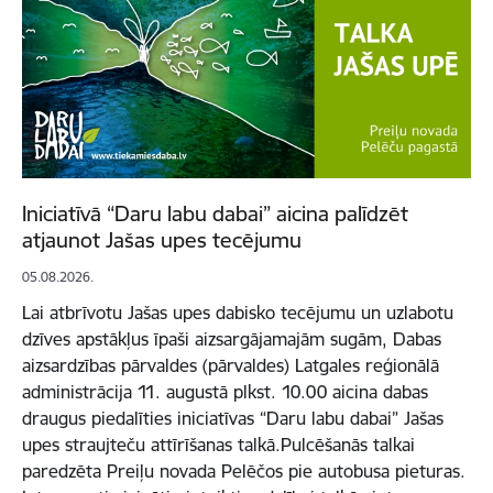
Iniciatīvā “Daru labu dabai” aicina palīdzēt
atjaunot Jašas upes tecējumu
05.08.2026.
Lai atbrīvotu Jašas upes dabisko tecējumu un uzlabotu
dzīves apstākļus īpaši aizsargājamajām sugām, Dabas
aizsardzības pārvaldes (pārvaldes) Latgales reģionālā
administrācija 11. augustā plkst. 10.00 aicina dabas
draugus piedalīties iniciatīvas “Daru labu dabai” Jašas
upes straujteču attīrīšanas talkā.Pulcēšanās talkai
paredzēta Preiļu novada Pelēčos pie autobusa pieturas.