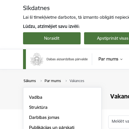
Pāriet uz lapas saturu
Sīkdatnes
Lai šī tīmekļvietne darbotos, tā izmanto obligāti nepiec
Lūdzu, atzīmējiet savu izvēli:
Noraidīt
Apstiprināt visas
Par mums
Sākums
Par mums
Vakances
Vakan
Vadība
Struktūra
Darbības jomas
Meklēt v
Publikācijas un pārskati