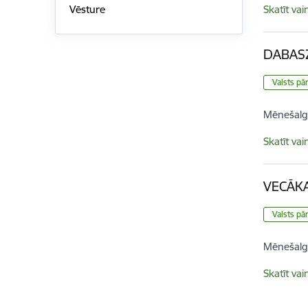
Skatīt vai
Vēsture
DABAS
Valsts pā
Mēnešalg
Skatīt vai
VECĀKA
Valsts pā
Mēnešalg
Skatīt vai