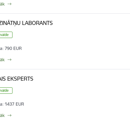
rāk
ZINĀTŅU LABORANTS
rvalde
a:
790 EUR
rāk
IS EKSPERTS
rvalde
a:
1437 EUR
rāk