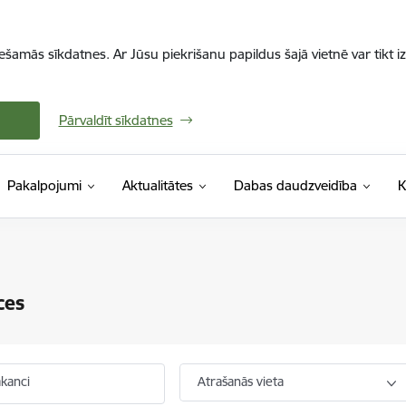
iešamās sīkdatnes. Ar Jūsu piekrišanu papildus šajā vietnē var tikt i
Pārvaldīt sīkdatnes
Pakalpojumi
Aktualitātes
Dabas daudzveidība
K
ces
akanci
Atrašanās vieta