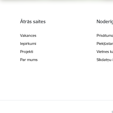
Kājene
Ātrās saites
Noderīg
Vakances
Privātuma
Iepirkumi
Piekļūsta
Projekti
Vietnes k
Par mums
Sīkdatņu 
©