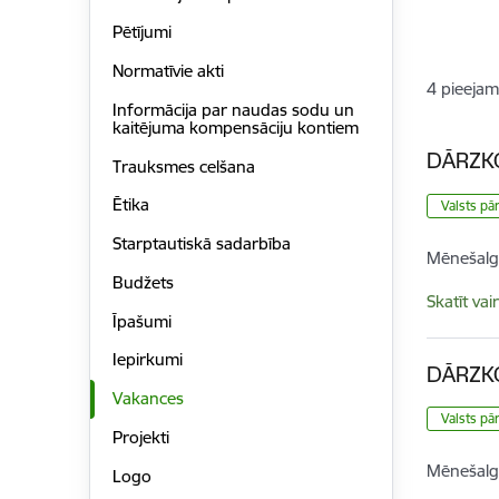
Pētījumi
Normatīvie akti
4
pieejam
Informācija par naudas sodu un
kaitējuma kompensāciju kontiem
DĀRZKO
Trauksmes celšana
Ētika
Valsts pā
Starptautiskā sadarbība
Mēnešalg
Budžets
Skatīt vai
Īpašumi
Iepirkumi
DĀRZKO
Vakances
Valsts pā
Projekti
Mēnešalg
Logo