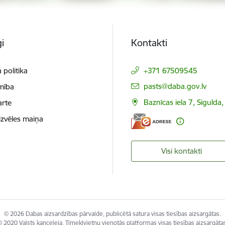
i
Kontakti
 politika
+371 67509545
E-pasts:
pasts@daba.gov.lv
mība
Baznīcas iela 7, Sigulda
arte
izvēles maiņa
Visi kontakti
© 2026 Dabas aizsardzības pārvalde, publicētā satura visas tiesības aizsargātas.
 2020 Valsts kanceleja, Tīmekļvietņu vienotās platformas visas tiesības aizsargāta