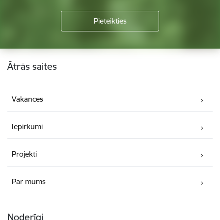
Kājene
Ātrās saites
Vakances
Iepirkumi
Projekti
Par mums
Noderīgi