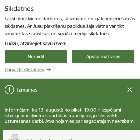
Pāriet uz lapas saturu
Sīkdatnes
Spied
lai meklētu
Enter
Lai šī tīmekļvietne darbotos, tā izmanto obligāti nepieciešamās
sīkdatnes. Ar Jūsu piekrišanu papildus šajā vietnē var tikt
izmantotas statistikas un sociālo mediju sīkdatnes.
Lūdzu, atzīmējiet savu izvēli:
Noraidīt
Apstiprināt visas
Pārvaldīt sīkdatnes
Izmaiņas
Informējam, ka 13. augustā no plkst. 19.00 ir iespējami
īslaicīgi tīmekļvietnes darbības traucējumi, jo tiks veikti
uzturēšanas darbi. Atvainojamies par sagādātajām neērtībām!