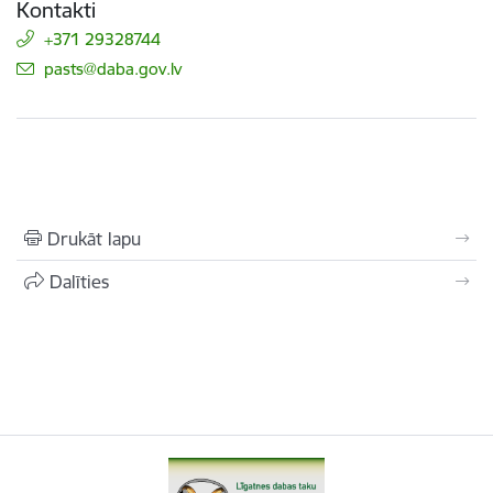
Kontakti
+371 29328744
E-pasts:
pasts@daba.gov.lv
Drukāt lapu
Dalīties