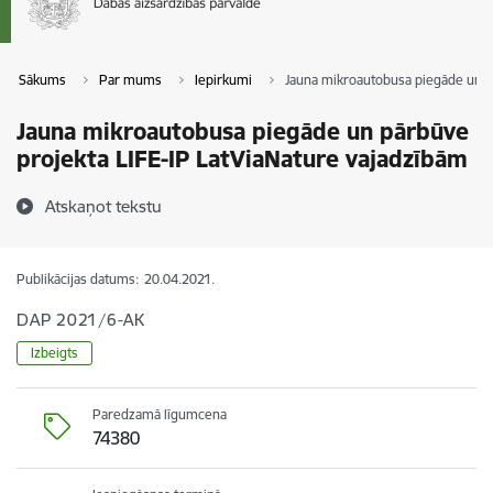
Sākums
Par mums
Iepirkumi
Jauna mikroautobusa piegāde un pā
Jauna mikroautobusa piegāde un pārbūve
projekta LIFE-IP LatViaNature vajadzībām
Atskaņot tekstu
Publikācijas datums:
20.04.2021.
DAP 2021/6-AK
Izbeigts
Paredzamā līgumcena
74380