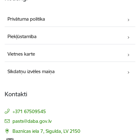
Privātuma politika
Piekļūstamība
Vietnes karte
Sīkdatņu izvēles maiņa
Kontakti
+371 67509545
E-pasts:
pasts@daba.gov.lv
Baznīcas iela 7, Sigulda, LV 2150