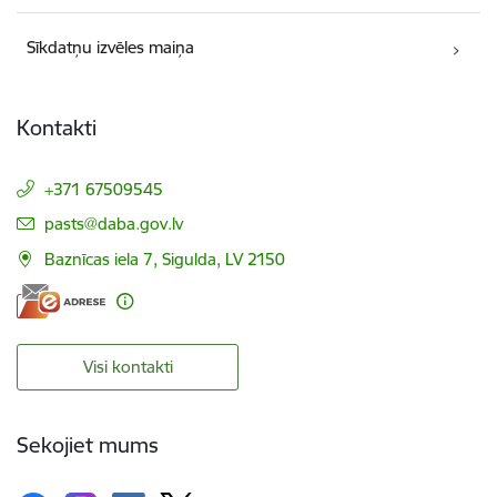
Sīkdatņu izvēles maiņa
Kontakti
+371 67509545
E-pasts:
pasts@daba.gov.lv
Baznīcas iela 7, Sigulda, LV 2150
Visi kontakti
Sekojiet mums