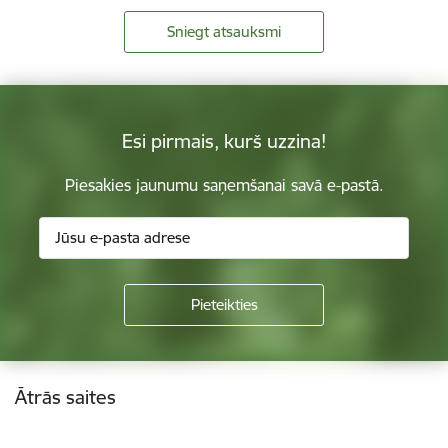
Sniegt atsauksmi
Esi pirmais, kurš uzzina!
Piesakies jaunumu saņemšanai savā e-pastā.
Kājene
Ātrās saites