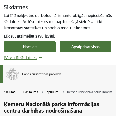
Pāriet uz lapas saturu
Sīkdatnes
Spied
lai meklētu
Enter
Lai šī tīmekļvietne darbotos, tā izmanto obligāti nepieciešamās
sīkdatnes. Ar Jūsu piekrišanu papildus šajā vietnē var tikt
izmantotas statistikas un sociālo mediju sīkdatnes.
Lūdzu, atzīmējiet savu izvēli:
Noraidīt
Apstiprināt visas
Pārvaldīt sīkdatnes
Sākums
Par mums
Iepirkumi
Ķemeru Nacionālā parka informāci
Ķemeru Nacionālā parka informācijas
centra darbības nodrošināšana