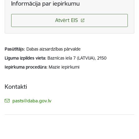
Informācija par iepirkumu
Atvērt EIS
Pasūtītājs
Dabas aizsardzības pārvalde
Līguma izpildes vieta
Baznīcas iela 7 (LATVIJA), 2150
Iepirkuma procedūra
Mazie iepirkumi
Kontakti
E-pasts:
pasts@daba.gov.lv