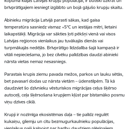
kopumā klājas Latvijas krupju populācijai, ir būtiski uzkrāt un
brīvprātīgajiem iesniegt izglābto un bojā gājušo krupju skaitu.
Abinieku migrācija Latvijā parasti sākas, kad gaisa
temperatūra sasniedz vismaz +5°C un iestājas mitri, lietaini
laikapstākļi. Migrācija var sākties ļoti pēkšņi vienā vai visos
Latvijas reģionos vienlaikus jau tuvākajās dienās vai
turpmākajās nedēļās. Brīvprātīgo līdzdalība šajā kampaņā ir
vitāli nepieciešama, jo bez cilvēku palīdzības daudzi abinieki
nārsta vietas nemaz nesasniegs.
Parastais krupis ziemu pavada mežos, parkos un lauku sētās,
bet pavasarī dodas uz nārsta vietām – ūdenstilpēm. Tā kā
daudzviet šo dzīvnieku vēsturiskos migrācijas ceļus šķērso
autoceļi, ceļa šķērsošana krupjiem kļūst par bīstamāko posmu
viņu dzīves ciklā.
Krupji ir nozīmīga ekosistēmas daļa – tie palīdz regulēt
kukaiņu, gliemju un citu bezmugurkaulnieku populācijas,
vienlaikus paši kalpojot par barību daudziem plēsīgajiem