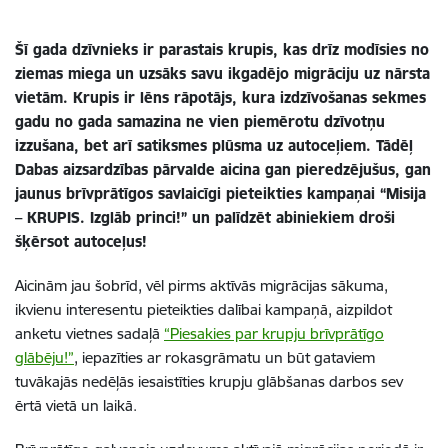
Šī gada dzīvnieks ir parastais krupis, kas drīz modīsies no
ziemas miega un uzsāks savu ikgadējo migrāciju uz nārsta
vietām. Krupis ir lēns rāpotājs, kura izdzīvošanas sekmes
gadu no gada samazina ne vien piemērotu dzīvotņu
izzušana, bet arī satiksmes plūsma uz autoceļiem. Tādēļ
Dabas aizsardzības pārvalde aicina gan pieredzējušus, gan
jaunus brīvprātīgos savlaicīgi pieteikties kampaņai “Misija
– KRUPIS. Izglāb princi!” un palīdzēt abiniekiem droši
šķērsot autoceļus!
Aicinām jau šobrīd, vēl pirms aktīvās migrācijas sākuma,
ikvienu interesentu pieteikties dalībai kampaņā, aizpildot
anketu vietnes sadaļā
“Piesakies par krupju brīvprātīgo
glābēju!”
, iepazīties ar rokasgrāmatu un būt gataviem
tuvākajās nedēļās iesaistīties krupju glābšanas darbos sev
ērtā vietā un laikā.