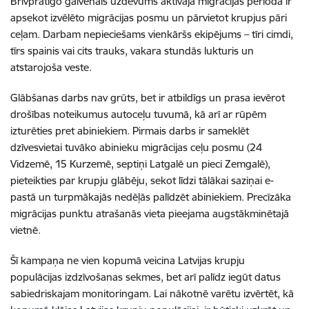
Brīvprātīgo galvenais uzdevums aktīvajā migrācijas periodā ir
apsekot izvēlēto migrācijas posmu un pārvietot krupjus pāri
ceļam. Darbam nepieciešams vienkāršs ekipējums – tīri cimdi,
tīrs spainis vai cits trauks, vakara stundās lukturis un
atstarojoša veste.
Glābšanas darbs nav grūts, bet ir atbildīgs un prasa ievērot
drošības noteikumus autoceļu tuvumā, kā arī ar rūpēm
izturēties pret abiniekiem. Pirmais darbs ir sameklēt
dzīvesvietai tuvāko abinieku migrācijas ceļu posmu (24
Vidzemē, 15 Kurzemē, septiņi Latgalē un pieci Zemgalē),
pieteikties par krupju glābēju, sekot līdzi tālākai saziņai e-
pastā un turpmākajās nedēļās palīdzēt abiniekiem. Precīzāka
migrācijas punktu atrašanās vieta pieejama augstākminētajā
vietnē.
Šī kampaņa ne vien kopumā veicina Latvijas krupju
populācijas izdzīvošanas sekmes, bet arī palīdz iegūt datus
sabiedriskajam monitoringam. Lai nākotnē varētu izvērtēt, kā