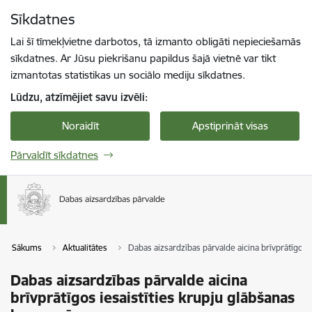
Pāriet uz lapas saturu
Sīkdatnes
Spied
lai meklētu
Enter
Lai šī tīmekļvietne darbotos, tā izmanto obligāti nepieciešamās
sīkdatnes. Ar Jūsu piekrišanu papildus šajā vietnē var tikt
izmantotas statistikas un sociālo mediju sīkdatnes.
Lūdzu, atzīmējiet savu izvēli:
Noraidīt
Apstiprināt visas
Pārvaldīt sīkdatnes
Sākums
Aktualitātes
Dabas aizsardzības pārvalde aicina brīvprātīgos 
Dabas aizsardzības pārvalde aicina
brīvprātīgos iesaistīties krupju glābšanas