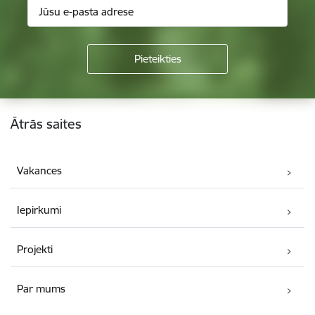
Kājene
Ātrās saites
Vakances
Iepirkumi
Projekti
Par mums