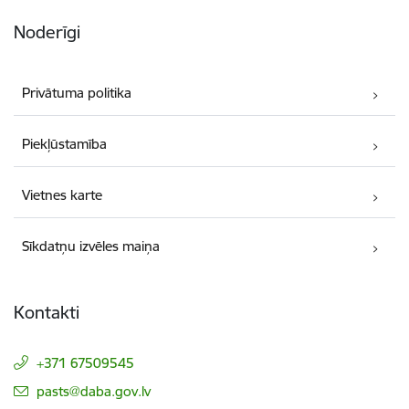
Noderīgi
Privātuma politika
Piekļūstamība
Vietnes karte
Sīkdatņu izvēles maiņa
Kontakti
+371 67509545
E-pasts:
pasts@daba.gov.lv