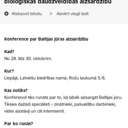
bioloģiskās daudzveidības aizsardzību
Atskaņot tekstu
Aizvērt viegli lasīt
Konference par Baltijas jūras aizsardzību
Kad?
No 28. līdz 30. oktobrim.
Kur?
Liepājā, Latviešu biedrības namā, Rožu laukumā 5/6.
Kas notiks?
Konferencē tiks runāts par to, kā labāk aizsargāt Baltijas jūru.
Tiksies dažādi speciālisti – zinātnieki, pašvaldību darbinieki,
vides aizstāvji un citi interesenti.
Par ko runās?