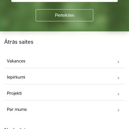
Kājene
Ātrās saites
Vakances
Iepirkumi
Projekti
Par mums