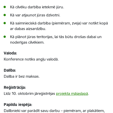
Kā cilvēku darbība ietekmē jūru.
Kā var atjaunot jūras dzīvotni.
Kā saimnieciskā darbība (piemēram, zveja) var notikt kopā
ar dabas aizsardzību.
Kā plānot jūras teritorijas, lai tās būtu drošas dabai un
noderīgas cilvēkiem.
Valoda:
Konference notiks angļu valodā.
Dalība:
Dalība ir bez maksas.
Reģistrācija:
Līdz 10. oktobrim jāreģistrējas
projekta mājaslapā
.
Papildu iespēja:
Dalībnieki var parādīt savu darbu – piemēram, ar plakātiem,