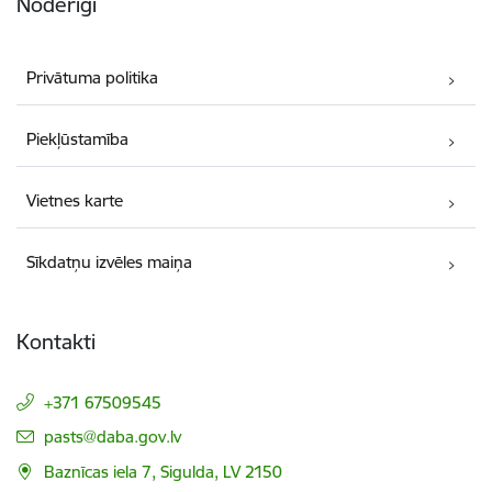
Noderīgi
Privātuma politika
Piekļūstamība
Vietnes karte
Sīkdatņu izvēles maiņa
Kontakti
+371 67509545
E-pasts:
pasts@daba.gov.lv
Baznīcas iela 7, Sigulda, LV 2150