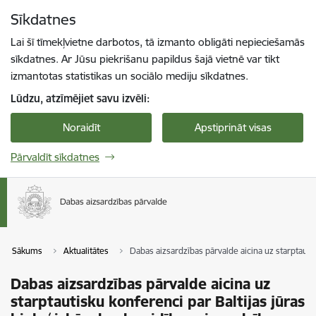
Pāriet uz lapas saturu
Sīkdatnes
Spied
lai meklētu
Enter
Lai šī tīmekļvietne darbotos, tā izmanto obligāti nepieciešamās
sīkdatnes. Ar Jūsu piekrišanu papildus šajā vietnē var tikt
izmantotas statistikas un sociālo mediju sīkdatnes.
Lūdzu, atzīmējiet savu izvēli:
Noraidīt
Apstiprināt visas
Pārvaldīt sīkdatnes
Sākums
Aktualitātes
Dabas aizsardzības pārvalde aicina uz starptauti
Dabas aizsardzības pārvalde aicina uz
starptautisku konferenci par Baltijas jūras