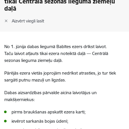
tikai Centrālā sezonas lieguma ziemeļu
daļā
Aizvērt viegli lasīt
No 1. jūnija dabas liegumā Babītes ezers drīkst laivot.
Taču laivot atļauts tikai ezera noteiktā daļā — Centrālā
sezonas lieguma ziemeļu daļā.
Pārējās ezera vietās joprojām nedrīkst atrasties, jo tur tiek
sargāti putnu mazuļi un ligzdas.
Dabas aizsardzības pārvalde aicina laivotājus un
makšķerniekus:
pirms braukšanas apskatīt ezera karti;
ievērot sarkanās bojas ūdenī;