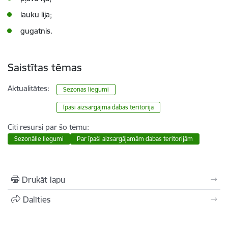
lauku lija;
gugatnis.
Saistītas tēmas
Aktualitātes:
Sezonas liegumi
Īpaši aizsargājma dabas teritorija
Citi resursi par šo tēmu:
Sezonālie liegumi
Par īpaši aizsargājamām dabas teritorijām
Drukāt lapu
Dalīties