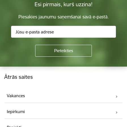
Esi pirmais, kurš uzzina!
Piesakies jaunumu saņemšanai savā e-pastā.
Kājene
Ātrās saites
Vakances
Iepirkumi