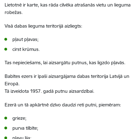
Lietotnē ir karte, kas rāda cilvēka atrašanās vietu un lieguma
robežas.
Visā dabas lieguma teritorijā aizliegts:
pļaut pļavas;
cirst krūmus.
Tas nepieciešams, lai aizsargātu putnus, kas ligzdo pļavās.
Babītes ezers ir īpaši aizsargājama dabas teritorija Latvijā un
Eiropā.
Tā izveidota 1957. gadā putnu aizsardzībai.
Ezerā un tā apkārtnē dzīvo daudzi reti putni, piemēram:
grieze;
purva tilbīte;
pļavu lija;