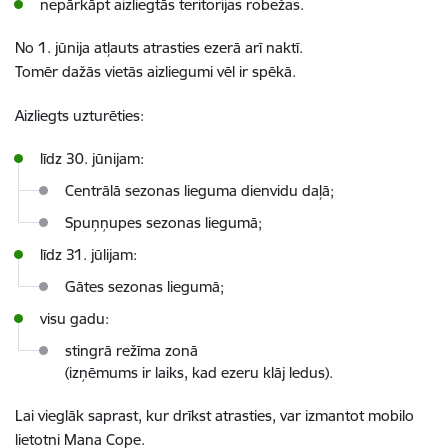
nepārkāpt aizliegtās teritorijas robežas.
No 1. jūnija atļauts atrasties ezerā arī naktī.
Tomēr dažās vietās aizliegumi vēl ir spēkā.
Aizliegts uzturēties:
līdz 30. jūnijam:
Centrālā sezonas lieguma dienvidu daļā;
Spuņņupes sezonas liegumā;
līdz 31. jūlijam:
Gātes sezonas liegumā;
visu gadu:
stingrā režīma zonā
(izņēmums ir laiks, kad ezeru klāj ledus).
Lai vieglāk saprast, kur drīkst atrasties, var izmantot mobilo
lietotni Mana Cope.