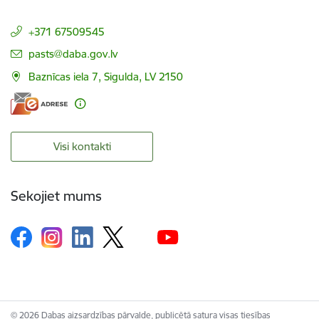
+371 67509545
E-pasts:
pasts@daba.gov.lv
Baznīcas iela 7, Sigulda, LV 2150
Visi kontakti
Sekojiet mums
© 2026 Dabas aizsardzības pārvalde, publicētā satura visas tiesības