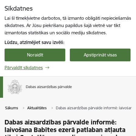
Pāriet uz lapas saturu
Sīkdatnes
Spied
lai meklētu
Enter
Lai šī tīmekļvietne darbotos, tā izmanto obligāti nepieciešamās
sīkdatnes. Ar Jūsu piekrišanu papildus šajā vietnē var tikt
izmantotas statistikas un sociālo mediju sīkdatnes.
Lūdzu, atzīmējiet savu izvēli:
Noraidīt
Apstiprināt visas
Pārvaldīt sīkdatnes
Sākums
Aktualitātes
Dabas aizsardzības pārvalde informē: laivošana B
Dabas aizsardzības pārvalde informē:
laivošana Babītes ezerā patlaban atļauta