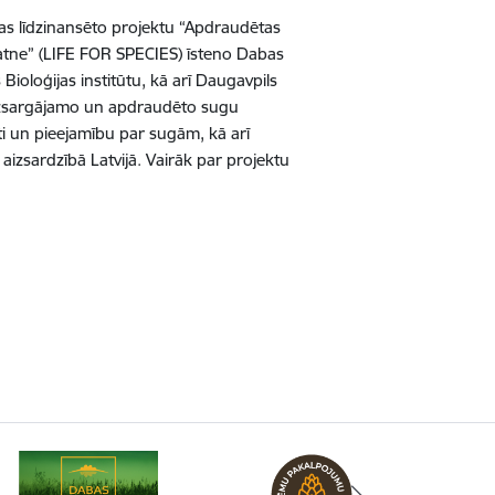
as līdzinansēto projektu “Apdraudētas
pratne” (LIFE FOR SPECIES) īsteno Dabas
Bioloģijas institūtu, kā arī Daugavpils
t aizsargājamo un apdraudēto sugu
āti un pieejamību par sugām, kā arī
aizsardzībā Latvijā. Vairāk par projektu