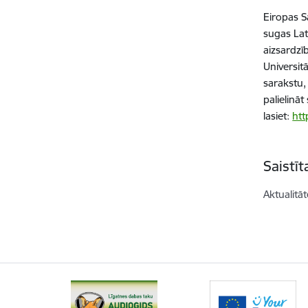
Eiropas S
sugas Lat
aizsardzī
Universit
sarakstu,
palielinā
lasiet:
htt
Saistī
Aktualitāt