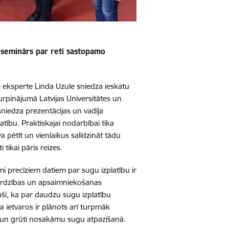
 seminārs par reti sastopamo
 eksperte Linda Uzule sniedza ieskatu
pinājumā Latvijas Universitātes un
niedza prezentācijas un vadīja
ību. Praktiskajai nodarbībai tika
va pētīt un vienlaikus salīdzināt tādu
 tikai pāris reizes.
 precīziem datiem par sugu izplatību ir
zsardzības un apsaimniekošanas
ši, ka par daudzu sugu izplatību
kta ietvaros ir plānots arī turpmāk
 un grūti nosakāmu sugu atpazīšanā.