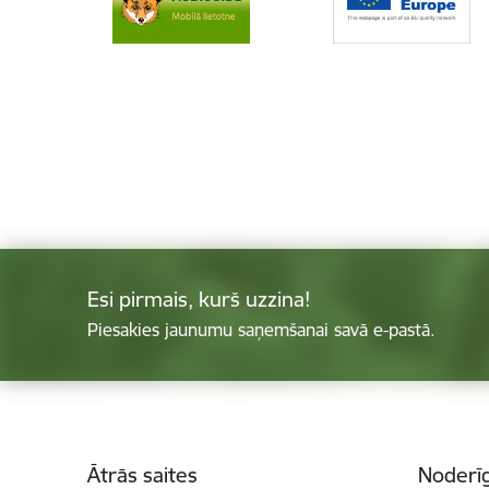
Esi pirmais, kurš uzzina!
Piesakies jaunumu saņemšanai savā e-pastā.
Kājene
Ātrās saites
Noderīg