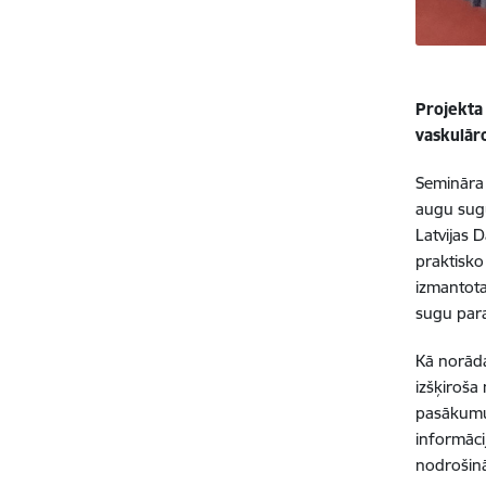
Projekta
vaskulār
Semināra 
augu sugu
Latvijas 
praktisko
izmantota 
sugu parau
Kā norāda
izšķiroša
pasākumus
informācij
nodrošinā