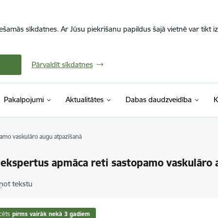
iešamās sīkdatnes. Ar Jūsu piekrišanu papildus šajā vietnē var tikt i
Pārvaldīt sīkdatnes
Pakalpojumi
Aktualitātes
Dabas daudzveidība
K
amo vaskulāro augu atpazīšanā
ekspertus apmāca reti sastopamo vaskulāro 
ņot tekstu
cēts
pirms vairāk nekā 3 gadiem