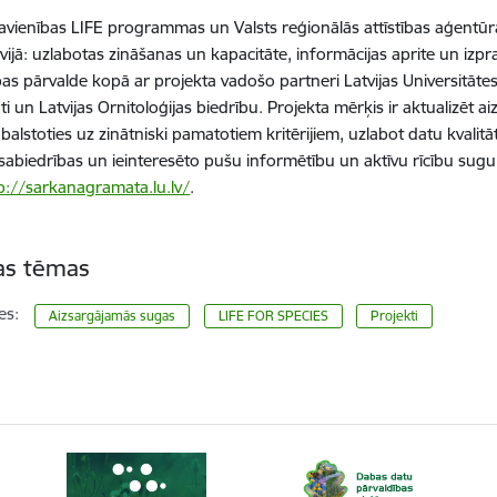
avienības LIFE programmas un Valsts reģionālās attīstības aģentūr
vijā: uzlabotas zināšanas un kapacitāte, informācijas aprite un iz
bas pārvalde kopā ar projekta vadošo partneri Latvijas Universitātes 
āti un Latvijas Ornitoloģijas biedrību. Projekta mērķis ir aktualizē
 balstoties uz zinātniski pamatotiem kritērijiem, uzlabot datu kvalit
t sabiedrības un ieinteresēto pušu informētību un aktīvu rīcību sugu 
p://sarkanagramata.lu.lv/
.
tas tēmas
es:
Aizsargājamās sugas
LIFE FOR SPECIES
Projekti