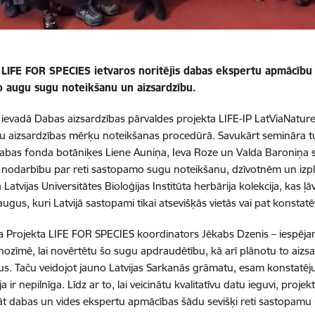
 LIFE FOR SPECIES ietvaros noritējis dabas ekspertu apmācību
o augu sugu noteikšanu un aizsardzību.
ievadā Dabas aizsardzības pārvaldes projekta LIFE-IP LatViaNature
 aizsardzības mērķu noteikšanas procedūrā. Savukārt semināra tur
Dabas fonda botāniķes Liene Auniņa, Ieva Roze un Valda Baroniņa s
 nodarbību par reti sastopamo sugu noteikšanu, dzīvotnēm un izplat
Latvijas Universitātes Bioloģijas Institūta herbārija kolekcija, kas ļā
gus, kuri Latvijā sastopami tikai atsevišķās vietās vai pat konstatēti
 Projekta LIFE FOR SPECIES koordinators Jēkabs Dzenis – iespējami
 nozīmē, lai novērtētu šo sugu apdraudētību, kā arī plānotu to ai
. Taču veidojot jauno Latvijas Sarkanās grāmatu, esam konstatēju
a ir nepilnīga. Līdz ar to, lai veicinātu kvalitatīvu datu ieguvi, proje
t dabas un vides ekspertu apmācības šādu sevišķi reti sastopamu