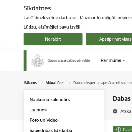
Pāriet uz lapas saturu
Sīkdatnes
Lai šī tīmekļvietne darbotos, tā izmanto obligāti nepiec
Lūdzu, atzīmējiet savu izvēli:
Noraidīt
Apstiprināt visas
Par mums
Sākums
Aktualitātes
Dabas ekspertus apmāca reti sastop
Dabas 
Notikumu kalendārs
Jaunumi
Atska
Foto un Video
Publi
Sabiedrības līdzdalība