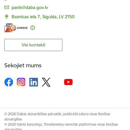
E-pasts:
pasts@daba.gov.lv
Baznīcas iela 7, Sigulda, LV 2150
Visi kontakti
Sekojiet mums
© 2026 Dabas aizsardzības pārvalde, publicētā satura visas tiesības
aizsargātas.
© 2020 Valsts kanceleja, Tīmekļvietņu vienotās platformas visas tiesības
aizsargātas.