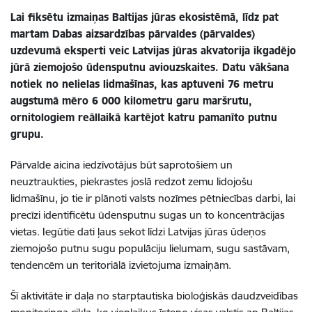
Lai fiksētu izmaiņas Baltijas jūras ekosistēmā, līdz pat
martam Dabas aizsardzības pārvaldes (pārvaldes)
uzdevumā eksperti veic Latvijas jūras akvatorija ikgadējo
jūrā ziemojošo ūdensputnu aviouzskaites. Datu vākšana
notiek no nelielas lidmašīnas, kas aptuveni 76 metru
augstumā mēro 6 000 kilometru garu maršrutu,
ornitologiem reāllaikā kartējot katru pamanīto putnu
grupu.
Pārvalde aicina iedzīvotājus būt saprotošiem un
neuztraukties, piekrastes joslā redzot zemu lidojošu
lidmašīnu, jo tie ir plānoti valsts nozīmes pētniecības darbi, lai
precīzi identificētu ūdensputnu sugas un to koncentrācijas
vietas. Iegūtie dati ļaus sekot līdzi Latvijas jūras ūdeņos
ziemojošo putnu sugu populāciju lielumam, sugu sastāvam,
tendencēm un teritoriālā izvietojuma izmaiņām.
Šī aktivitāte ir daļa no starptautiska bioloģiskās daudzveidības