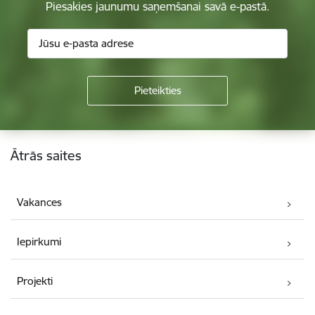
Piesakies jaunumu saņemšanai savā e-pastā.
Kājene
Ātrās saites
Vakances
Iepirkumi
Projekti