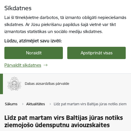
Pāriet uz lapas saturu
Sīkdatnes
Spied
lai meklētu
Enter
Lai šī tīmekļvietne darbotos, tā izmanto obligāti nepieciešamās
sīkdatnes. Ar Jūsu piekrišanu papildus šajā vietnē var tikt
izmantotas statistikas un sociālo mediju sīkdatnes.
Lūdzu, atzīmējiet savu izvēli:
Noraidīt
Apstiprināt visas
Pārvaldīt sīkdatnes
Sākums
Aktualitātes
Līdz pat martam virs Baltijas jūras notiks ziem
Līdz pat martam virs Baltijas jūras notiks
ziemojošo ūdensputnu aviouzskaites