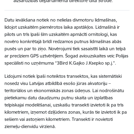
aizsardzības departamenta direktore Gita Strode.
Datu ievākšana notiek no nelielas divmotoru lidmašīnas,
lidojot uzskaitēm piemērotos laika apstākļos. Lidmašīnā ir
pilots un trīs īpaši šīm uzskaitēm apmācīti ornitologi, kas
novēro konkrētajā brīdī redzamos putnus lidmašīnas abās
pusēs un par to ziņo. Novērojumi tiek sasaistīti laikā un telpā
ar precīziem GPS uztvērējiem. Šogad aviouzskaites veic Polijas
speciālisti no uzņēmuma “3Bird K.Gajko J.Ksepko sp.j.”.
Lidojumi notiek īpaši noteiktos transektos, kas sistemātiski
nosedz visu Latvijas atbildībā esošo jūras akvatoriju –
teritoriālos un ekonomiskās zonas ūdeņus. Lai nodrošinātu
pietiekamu datu daudzumu putnu skaita un izplatības
telpiskajai modelēšanai, uzskaišu transekti izvietoti ik pa trīs
kilometriem, izņemot dziļūdens zonas, kurās tie izvietoti ik pa
sešiem vai astoņiem kilometriem. Transekti ir novietoti
ziemeļu-dienvidu virzienā.