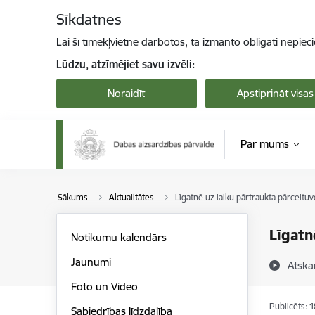
Pāriet uz lapas saturu
Sīkdatnes
Lai šī tīmekļvietne darbotos, tā izmanto obligāti nepiec
Lūdzu, atzīmējiet savu izvēli:
Noraidīt
Apstiprināt visas
Par mums
Sākums
Aktualitātes
Līgatnē uz laiku pārtraukta pārceltu
Līgatn
Notikumu kalendārs
Jaunumi
Atska
Foto un Video
Publicēts: 
Sabiedrības līdzdalība