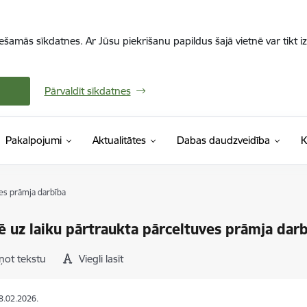
iešamās sīkdatnes. Ar Jūsu piekrišanu papildus šajā vietnē var tikt i
Pārvaldīt sīkdatnes
Pakalpojumi
Aktualitātes
Dabas daudzveidība
K
ves prāmja darbība
ē uz laiku pārtraukta pārceltuves prāmja dar
ņot tekstu
Viegli lasīt
18.02.2026.