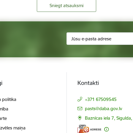
Sniegt atsauksmi
i
Kontakti
 politika
+371 67509545
E-pasts:
pasts@daba.gov.lv
mība
Baznīcas iela 7, Sigulda
arte
izvēles maiņa