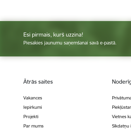
Esi pirmais, kurš uzzina!
Piesakies jaunumu saņemšanai savā e-pastā.
Kājene
Ātrās saites
Noderīg
Vakances
Privātuma
Iepirkumi
Piekļūsta
Projekti
Vietnes k
Par mums
Sīkdatņu 