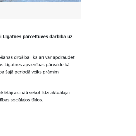
i Līgatnes pārceltuves darbība uz
anas drošībai, kā arī var apdraudēt
as Līgatnes apvienības pārvalde kā
ība šajā periodā veiks prāmim
ētāji aicināti sekot līdzi aktuālajai
bas sociālajos tīklos.