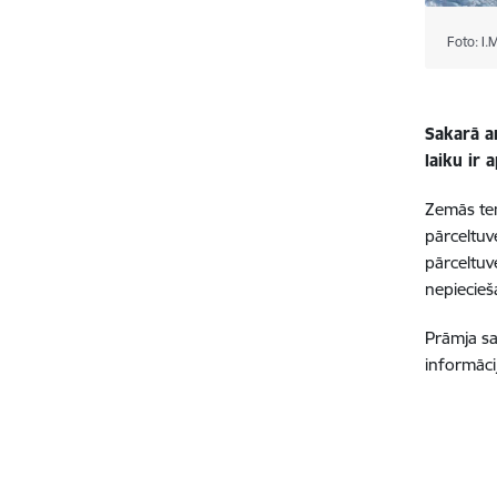
Foto: I.M
Sakarā a
laiku ir 
Zemās tem
pārceltuv
pārceltuv
nepiecie
Prāmja sat
informāci