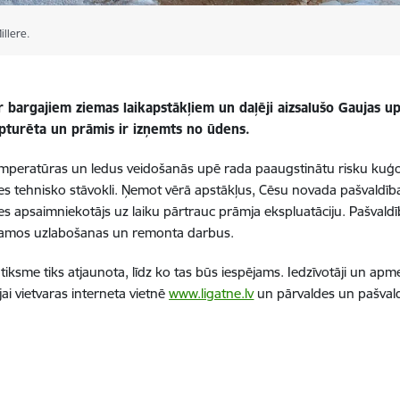
illere.
r bargajiem ziemas laikapstākļiem un daļēji aizsalušo Gaujas up
apturēta un prāmis ir izņemts no ūdens.
peratūras un ledus veidošanās upē rada paaugstinātu risku kuģoš
es tehnisko stāvokli. Ņemot vērā apstākļus, Cēsu novada pašvaldīb
es apsaimniekotājs uz laiku pārtrauc prāmja ekspluatāciju. Pašvald
šamos uzlabošanas un remonta darbus.
iksme tiks atjaunota, līdz ko tas būs iespējams. Iedzīvotāji un apmekl
jai vietvaras interneta vietnē
www.ligatne.lv
un pārvaldes un pašvaldī