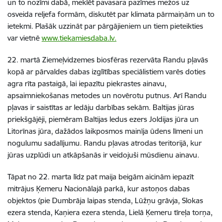
un to nozīmi dabā, meklēt pavasara pazīmes mežos uz
osveida reljefa formām, diskutēt par klimata pārmaiņām un to
ietekmi. Plašāk uzzināt par pārgājieniem un tiem pieteikties
var vietnē
www.tiekamiesdaba.lv.
22. martā Ziemeļvidzemes biosfēras rezervāta Randu pļavās
kopā ar pārvaldes dabas izglītības speciālistiem varēs doties
agra rīta pastaigā, lai iepazītu piekrastes ainavu,
apsaimniekošanas metodes un novērotu putnus. Arī Randu
pļavas ir saistītas ar ledāju darbības sekām. Baltijas jūras
priekšgājēji, piemēram Baltijas ledus ezers Joldijas jūra un
Litorīnas jūra, dažādos laikposmos mainīja ūdens līmeni un
nogulumu sadalījumu. Randu pļavas atrodas teritorijā, kur
jūras uzplūdi un atkāpšanās ir veidojuši mūsdienu ainavu.
Tāpat no 22. marta līdz pat maija beigām aicinām iepazīt
mitrājus Ķemeru Nacionālajā parkā, kur astoņos dabas
objektos (pie Dumbrāja laipas stenda, Lūžņu grāvja, Slokas
ezera stenda, Kaņiera ezera stenda, Lielā Ķemeru tīreļa torņa,