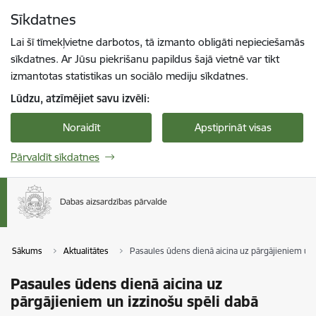
Pāriet uz lapas saturu
Sīkdatnes
Spied
lai meklētu
Enter
Lai šī tīmekļvietne darbotos, tā izmanto obligāti nepieciešamās
sīkdatnes. Ar Jūsu piekrišanu papildus šajā vietnē var tikt
izmantotas statistikas un sociālo mediju sīkdatnes.
Lūdzu, atzīmējiet savu izvēli:
Noraidīt
Apstiprināt visas
Pārvaldīt sīkdatnes
Sākums
Aktualitātes
Pasaules ūdens dienā aicina uz pārgājieniem un 
Pasaules ūdens dienā aicina uz
pārgājieniem un izzinošu spēli dabā