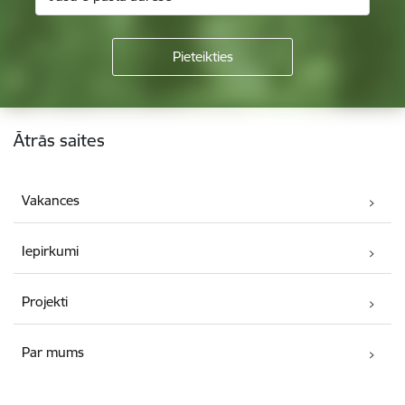
Kājene
Ātrās saites
Vakances
Iepirkumi
Projekti
Par mums