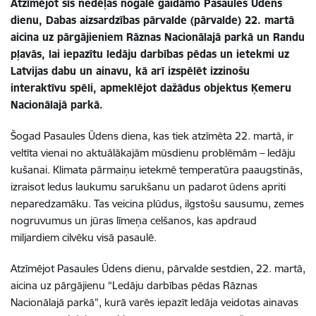
Atzīmējot šīs nedēļas nogalē gaidāmo Pasaules Ūdens
dienu, Dabas aizsardzības pārvalde (pārvalde) 22. martā
aicina uz pārgājieniem Rāznas Nacionālajā parkā un Randu
pļavās, lai iepazītu ledāju darbības pēdas un ietekmi uz
Latvijas dabu un ainavu, kā arī izspēlēt izzinošu
interaktīvu spēli, apmeklējot dažādus objektus Ķemeru
Nacionālajā parkā.
Šogad Pasaules Ūdens diena, kas tiek atzīmēta 22. martā, ir
veltīta vienai no aktuālākajām mūsdienu problēmām – ledāju
kušanai. Klimata pārmaiņu ietekmē temperatūra paaugstinās,
izraisot ledus laukumu sarukšanu un padarot ūdens apriti
neparedzamāku. Tas veicina plūdus, ilgstošu sausumu, zemes
nogruvumus un jūras līmeņa celšanos, kas apdraud
miljardiem cilvēku visā pasaulē.
Atzīmējot Pasaules Ūdens dienu, pārvalde sestdien, 22. martā,
aicina uz pārgājienu “Ledāju darbības pēdas Rāznas
Nacionālajā parkā”, kurā varēs iepazīt ledāja veidotas ainavas