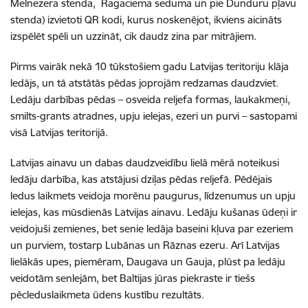
Melnezera stenda, Ragaciema seduma un pie Dunduru pļavu
stenda) izvietoti QR kodi, kurus noskenējot, ikviens aicināts
izspēlēt spēli un uzzināt, cik daudz zina par mitrājiem.
Pirms vairāk nekā 10 tūkstošiem gadu Latvijas teritoriju klāja
ledājs, un tā atstātās pēdas joprojām redzamas daudzviet.
Ledāju darbības pēdas – osveida reljefa formas, laukakmeņi,
smilts-grants atradnes, upju ielejas, ezeri un purvi – sastopami
visā Latvijas teritorijā.
Latvijas ainavu un dabas daudzveidību lielā mērā noteikusi
ledāju darbība, kas atstājusi dziļas pēdas reljefā. Pēdējais
ledus laikmets veidoja morēnu paugurus, līdzenumus un upju
ielejas, kas mūsdienās Latvijas ainavu. Ledāju kušanas ūdeņi ir
veidojuši zemienes, bet senie ledāja baseini kļuva par ezeriem
un purviem, tostarp Lubānas un Rāznas ezeru. Arī Latvijas
lielākās upes, piemēram, Daugava un Gauja, plūst pa ledāju
veidotām senlejām, bet Baltijas jūras piekraste ir tiešs
pēcleduslaikmeta ūdens kustību rezultāts.