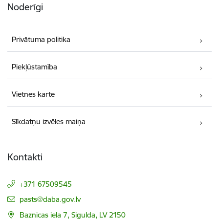
Noderīgi
Privātuma politika
Piekļūstamība
Vietnes karte
Sīkdatņu izvēles maiņa
Kontakti
+371 67509545
E-pasts:
pasts@daba.gov.lv
Baznīcas iela 7, Sigulda, LV 2150