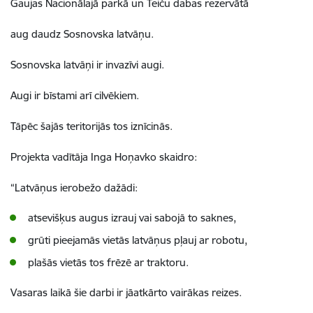
Gaujas Nacionālajā parkā un Teiču dabas rezervātā
aug daudz Sosnovska latvāņu.
Sosnovska latvāņi ir invazīvi augi.
Augi ir bīstami arī cilvēkiem.
Tāpēc šajās teritorijās tos iznīcinās.
Projekta vadītāja Inga Hoņavko skaidro:
“Latvāņus ierobežo dažādi:
atsevišķus augus izrauj vai sabojā to saknes,
grūti pieejamās vietās latvāņus pļauj ar robotu,
plašās vietās tos frēzē ar traktoru.
Vasaras laikā šie darbi ir jāatkārto vairākas reizes.