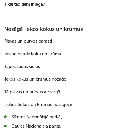
Tikai tad tiem ir jēga.”
Nozāģē liekos kokus un krūmus
Pļavās un purvos parasti
neaug daudz koku un krūmu.
Tāpēc šādās vietās
liekos kokus un krūmus nozāģē.
Tā pļavas un purvus aizsargā.
Liekos kokus un krūmus nozāģēja:
Slīteres Nacionālajā parkā,
Gaujas Nacionālajā parkā,