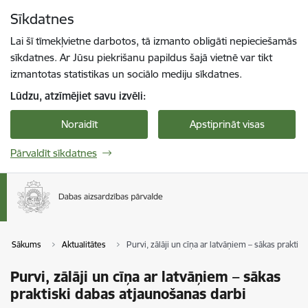
Pāriet uz lapas saturu
Sīkdatnes
Spied
lai meklētu
Enter
Lai šī tīmekļvietne darbotos, tā izmanto obligāti nepieciešamās
sīkdatnes. Ar Jūsu piekrišanu papildus šajā vietnē var tikt
izmantotas statistikas un sociālo mediju sīkdatnes.
Lūdzu, atzīmējiet savu izvēli:
Noraidīt
Apstiprināt visas
Pārvaldīt sīkdatnes
Sākums
Aktualitātes
Purvi, zālāji un cīņa ar latvāņiem – sākas praktis
Purvi, zālāji un cīņa ar latvāņiem – sākas
praktiski dabas atjaunošanas darbi