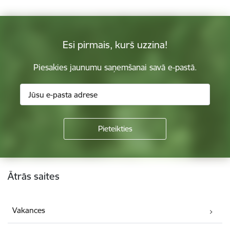
Esi pirmais, kurš uzzina!
Piesakies jaunumu saņemšanai savā e-pastā.
Kājene
Ātrās saites
Vakances