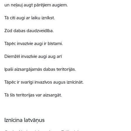
un neļauj augt pārējiem augiem.
Tā citi augi ar laiku iznīkst.
Zūd dabas daudzveidība.
Tāpēc invazīvie augi ir bīstami.
Diemžēl invazīvie augi aug arī
īpaši aizsargājamās dabas teritorijās.
Tāpēc ir svarīgi invazīvos augus iznīcināt.
Tā šīs teritorijas var aizsargāt.
Iznīcina latvāņus