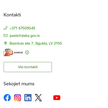
Kontakti
+371 67509545
E-pasts:
pasts@daba.gov.lv
Baznīcas iela 7, Sigulda, LV 2150
Visi kontakti
Sekojiet mums