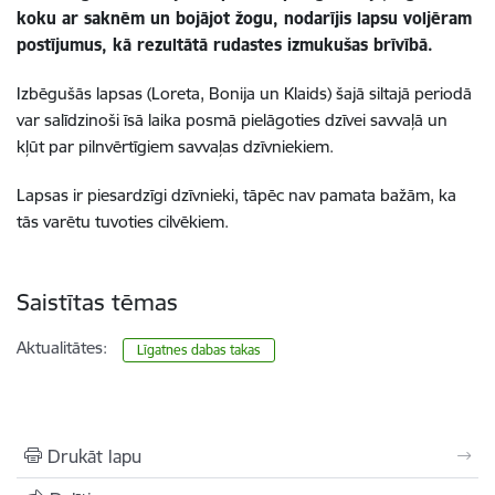
koku ar saknēm un bojājot žogu, nodarījis lapsu voljēram
postījumus, kā rezultātā rudastes izmukušas brīvībā.
Izbēgušās lapsas (Loreta, Bonija un Klaids) šajā siltajā periodā
var salīdzinoši īsā laika posmā pielāgoties dzīvei savvaļā un
kļūt par pilnvērtīgiem savvaļas dzīvniekiem.
Lapsas ir piesardzīgi dzīvnieki, tāpēc nav pamata bažām, ka
tās varētu tuvoties cilvēkiem.
Saistītas tēmas
Aktualitātes:
Līgatnes dabas takas
Drukāt lapu