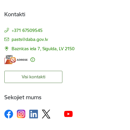
Kontakti
+371 67509545
E-pasts:
pasts@daba.gov.lv
Baznīcas iela 7, Sigulda, LV 2150
Visi kontakti
Sekojiet mums