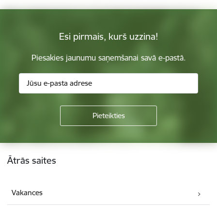
Esi pirmais, kurš uzzina!
Piesakies jaunumu saņemšanai savā e-pastā.
Kājene
Ātrās saites
Vakances