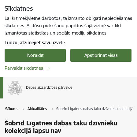
Pāriet uz lapas saturu
Sīkdatnes
Spied
lai meklētu
Enter
Lai šī tīmekļvietne darbotos, tā izmanto obligāti nepieciešamās
sīkdatnes. Ar Jūsu piekrišanu papildus šajā vietnē var tikt
izmantotas statistikas un sociālo mediju sīkdatnes.
Lūdzu, atzīmējiet savu izvēli:
Noraidīt
Apstiprināt visas
Pārvaldīt sīkdatnes
Sākums
Aktualitātes
Šobrīd Līgatnes dabas taku dzīvnieku kolekcijā l
Šobrīd Līgatnes dabas taku dzīvnieku
kolekcijā lapsu nav