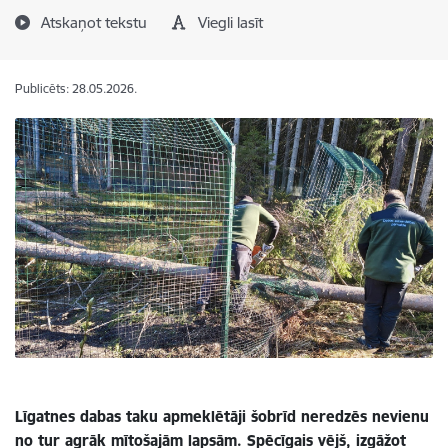
Atskaņot tekstu
Viegli lasīt
Publicēts: 28.05.2026.
Līgatnes dabas taku apmeklētāji šobrīd neredzēs nevienu
no tur agrāk mītošajām lapsām. Spēcīgais vējš, izgāžot