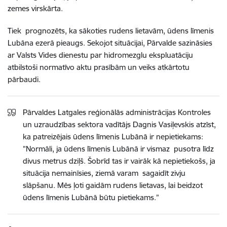
zemes virskārta.
Tiek prognozēts, ka sākoties rudens lietavām, ūdens līmenis
Lubāna ezerā pieaugs. Sekojot situācijai, Pārvalde sazināsies
ar Valsts Vides dienestu par hidromezglu ekspluatāciju
atbilstoši normatīvo aktu prasībām un veiks atkārtotu
pārbaudi.
Pārvaldes Latgales reģionālās administrācijas Kontroles
un uzraudzības sektora vadītājs Dagnis Vasiļevskis atzīst,
ka patreizējais ūdens līmenis Lubānā ir nepietiekams:
”Normāli, ja ūdens līmenis Lubānā ir vismaz pusotra līdz
divus metrus dziļš. Šobrīd tas ir vairāk kā nepietiekošs, ja
situācija nemainīsies, ziemā varam sagaidīt zivju
slāpšanu. Mēs ļoti gaidām rudens lietavas, lai beidzot
ūdens līmenis Lubānā būtu pietiekams.”