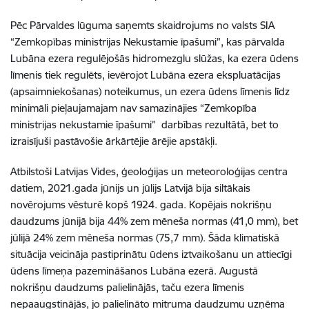
Pēc Pārvaldes lūguma saņemts skaidrojums no valsts SIA
“Zemkopības ministrijas Nekustamie īpašumi”, kas pārvalda
Lubāna ezera regulējošās hidromezglu slūžas, ka ezera ūdens
līmenis tiek regulēts, ievērojot Lubāna ezera ekspluatācijas
(apsaimniekošanas) noteikumus, un ezera ūdens līmenis līdz
minimāli pieļaujamajam nav samazinājies “Zemkopība
ministrijas nekustamie īpašumi” darbības rezultātā, bet to
izraisījuši pastāvošie ārkārtējie ārējie apstākļi.
Atbilstoši Latvijas Vides, ģeoloģijas un meteoroloģijas centra
datiem, 2021.gada jūnijs un jūlijs Latvijā bija siltākais
novērojums vēsturē kopš 1924. gada. Kopējais nokrišņu
daudzums jūnijā bija 44% zem mēneša normas (41,0 mm), bet
jūlijā 24% zem mēneša normas (75,7 mm). Šāda klimatiskā
situācija veicināja pastiprinātu ūdens iztvaikošanu un attiecīgi
ūdens līmeņa pazemināšanos Lubāna ezerā. Augustā
nokrišņu daudzums palielinājās, taču ezera līmenis
nepaaugstinājās, jo palielināto mitruma daudzumu uzņēma