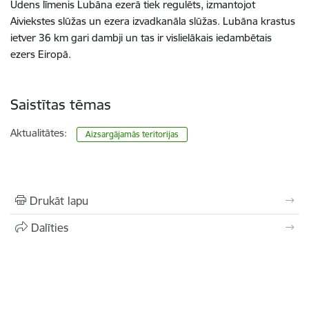
Ūdens līmenis Lubāna ezerā tiek regulēts, izmantojot
Aiviekstes slūžas un ezera izvadkanāla slūžas. Lubāna krastus
ietver 36 km gari dambji un tas ir vislielākais iedambētais
ezers Eiropā.
Saistītas tēmas
Aktualitātes:
Aizsargājamās teritorijas
Drukāt lapu
Dalīties