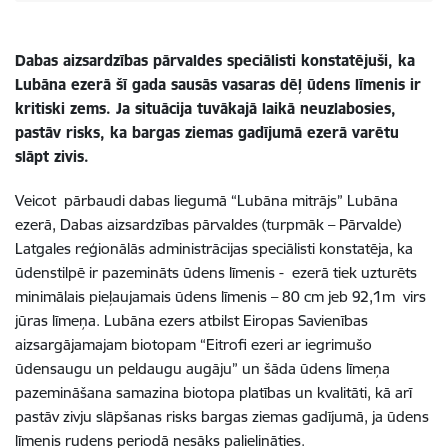
Dabas aizsardzības pārvaldes speciālisti konstatējuši, ka
Lubāna ezerā šī gada sausās vasaras dēļ ūdens līmenis ir
kritiski zems. Ja situācija tuvākajā laikā neuzlabosies,
pastāv risks, ka bargas ziemas gadījumā ezerā varētu
slāpt zivis.
Veicot pārbaudi dabas liegumā “Lubāna mitrājs” Lubāna
ezerā, Dabas aizsardzības pārvaldes (turpmāk – Pārvalde)
Latgales reģionālās administrācijas speciālisti konstatēja, ka
ūdenstilpē ir pazemināts ūdens līmenis - ezerā tiek uzturēts
minimālais pieļaujamais ūdens līmenis – 80 cm jeb 92,1m virs
jūras līmeņa. Lubāna ezers atbilst Eiropas Savienības
aizsargājamajam biotopam “Eitrofi ezeri ar iegrimušo
ūdensaugu un peldaugu augāju” un šāda ūdens līmeņa
pazemināšana samazina biotopa platības un kvalitāti, kā arī
pastāv zivju slāpšanas risks bargas ziemas gadījumā, ja ūdens
līmenis rudens periodā nesāks palielināties.