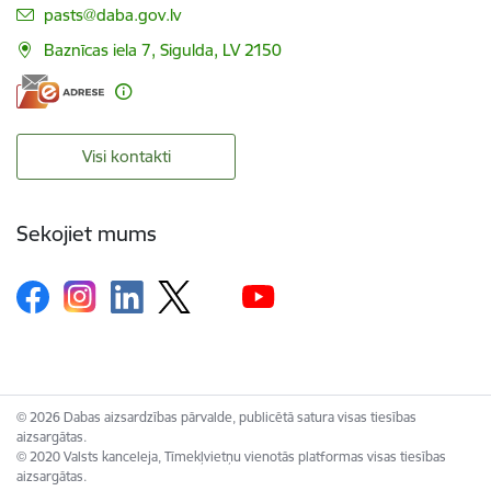
E-pasts:
pasts@daba.gov.lv
Baznīcas iela 7, Sigulda, LV 2150
Visi kontakti
Sekojiet mums
© 2026 Dabas aizsardzības pārvalde, publicētā satura visas tiesības
aizsargātas.
© 2020 Valsts kanceleja, Tīmekļvietņu vienotās platformas visas tiesības
aizsargātas.