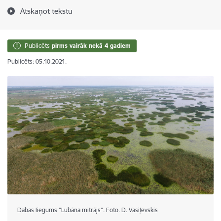
Atskaņot tekstu
Publicēts
pirms vairāk nekā 4 gadiem
Publicēts: 05.10.2021.
Dabas liegums "Lubāna mitrājs". Foto. D. Vasiļevskis