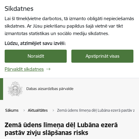
Pāriet uz lapas saturu
Sīkdatnes
Spied
lai meklētu
Enter
Lai šī tīmekļvietne darbotos, tā izmanto obligāti nepieciešamās
sīkdatnes. Ar Jūsu piekrišanu papildus šajā vietnē var tikt
izmantotas statistikas un sociālo mediju sīkdatnes.
Lūdzu, atzīmējiet savu izvēli:
Noraidīt
Apstiprināt visas
Pārvaldīt sīkdatnes
Sākums
Aktualitātes
Zemā ūdens līmeņa dēļ Lubāna ezerā pastāv zivj
Zemā ūdens līmeņa dēļ Lubāna ezerā
pastāv zivju slāpšanas risks