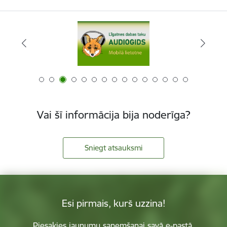
Vai šī informācija bija noderīga?
Sniegt atsauksmi
Esi pirmais, kurš uzzina!
Piesakies jaunumu saņemšanai savā e-pastā.