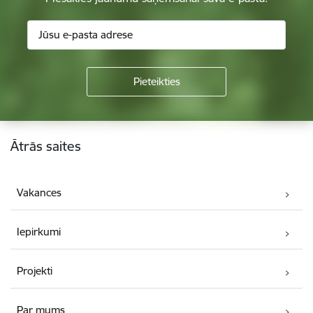
Kājene
Ātrās saites
Vakances
Iepirkumi
Projekti
Par mums