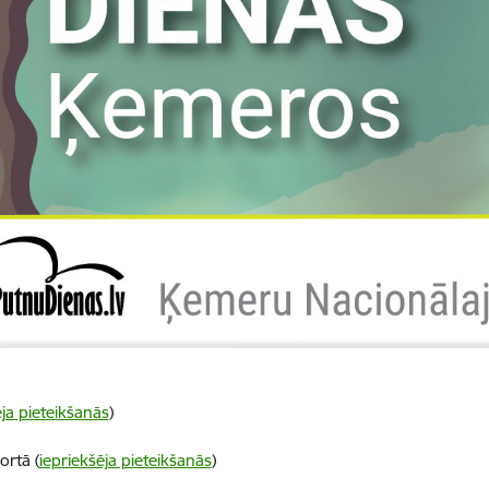
ēja pieteikšanās
)
ortā (
iepriekšēja pieteikšanās
)