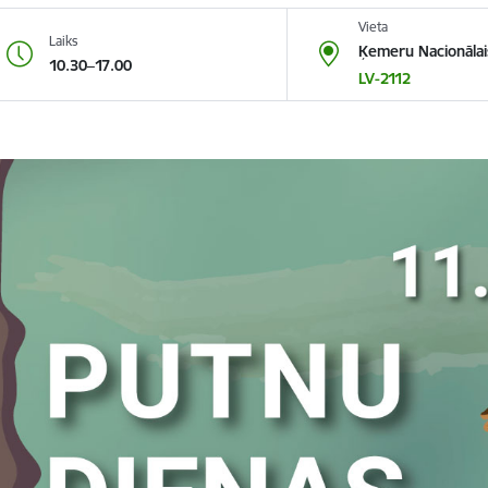
Vieta
Laiks
Ķemeru Nacionālai
10.30–17.00
LV-2112