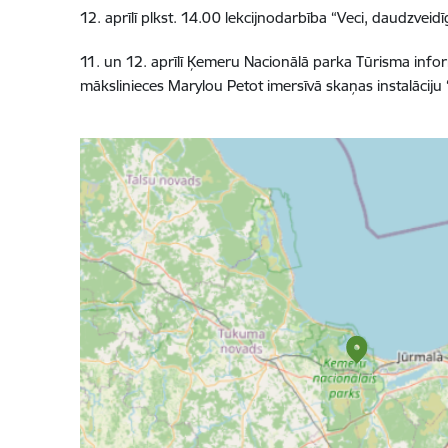
12. aprīlī plkst. 14.00 lekcijnodarbība “Veci, daudzvei
11. un 12. aprīlī Ķemeru Nacionālā parka Tūrisma inform
mākslinieces Marylou Petot imersīvā skaņas instalācij