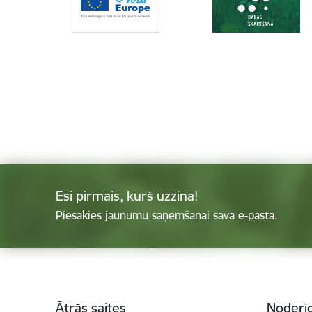
Esi pirmais, kurš uzzina!
Piesakies jaunumu saņemšanai savā e-pastā.
Kājene
Ātrās saites
Noderīg