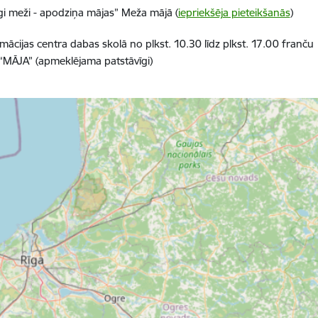
dīgi meži - apodziņa mājas” Meža mājā (
iepriekšēja pieteikšanās
)
ācijas centra dabas skolā no plkst. 10.30 līdz plkst. 17.00 franču
u “MĀJA” (apmeklējama patstāvīgi)