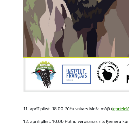
11. aprīlī plkst. 18.00 Pūču vakars Meža mājā (
iepriekš
12. aprīlī plkst. 10.00 Putnu vērošanas rīts Ķemeru kūr