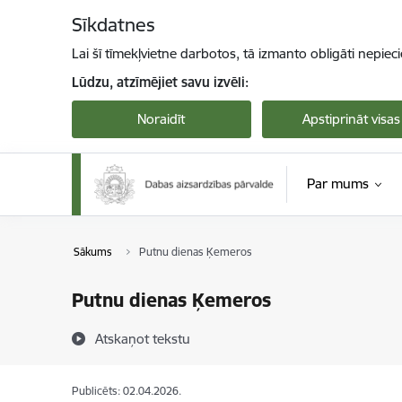
Pāriet uz lapas saturu
Sīkdatnes
Lai šī tīmekļvietne darbotos, tā izmanto obligāti nepiec
Lūdzu, atzīmējiet savu izvēli:
Noraidīt
Apstiprināt visas
Par mums
Sākums
Putnu dienas Ķemeros
Putnu dienas Ķemeros
Atskaņot tekstu
Publicēts: 02.04.2026.