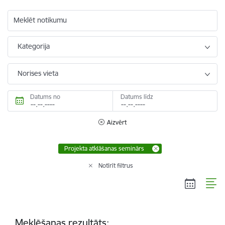
Meklēt notikumu
Kategorija
Norises vieta
Datums no
Datums līdz
Aizvērt
Projekta atklāšanas seminārs
Notīrīt filtrus
Meklēšanas rezultāts: