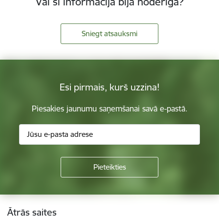
Vai šī informācija bija noderīga?
Sniegt atsauksmi
Esi pirmais, kurš uzzina!
Piesakies jaunumu saņemšanai savā e-pastā.
Kājene
Ātrās saites