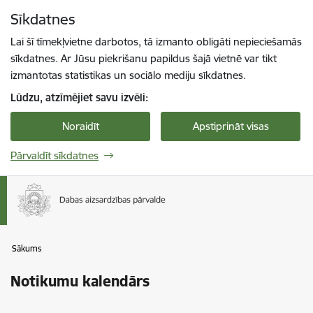
Pāriet uz lapas saturu
Sīkdatnes
Spied
lai meklētu
Enter
Lai šī tīmekļvietne darbotos, tā izmanto obligāti nepieciešamās
sīkdatnes. Ar Jūsu piekrišanu papildus šajā vietnē var tikt
izmantotas statistikas un sociālo mediju sīkdatnes.
Lūdzu, atzīmējiet savu izvēli:
Noraidīt
Apstiprināt visas
Pārvaldīt sīkdatnes
Sākums
Notikumu kalendārs