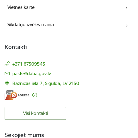
Vietnes karte
Sīkdatņu izvēles maiņa
Kontakti
+371 67509545
E-pasts:
pasts@daba.gov.lv
Baznīcas iela 7, Sigulda, LV 2150
Visi kontakti
Sekojiet mums