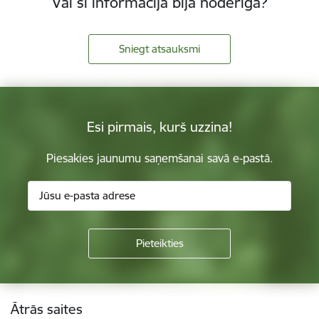
Vai šī informācija bija noderīga?
Sniegt atsauksmi
Esi pirmais, kurš uzzina!
Piesakies jaunumu saņemšanai savā e-pastā.
Kājene
Ātrās saites