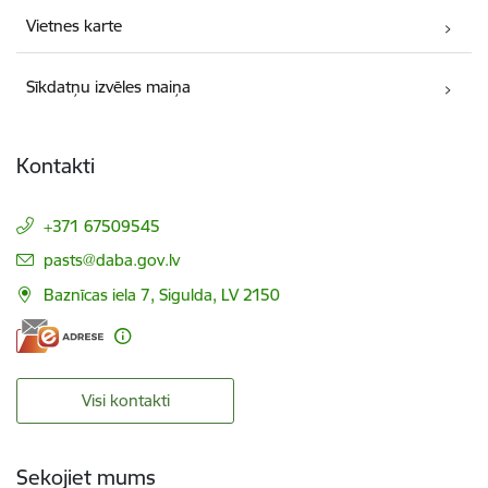
Vietnes karte
Sīkdatņu izvēles maiņa
Kontakti
+371 67509545
E-pasts:
pasts@daba.gov.lv
Baznīcas iela 7, Sigulda, LV 2150
Visi kontakti
Sekojiet mums