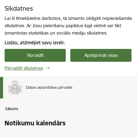
Pāriet uz lapas saturu
Sīkdatnes
Spied
lai meklētu
Enter
Lai šī tīmekļvietne darbotos, tā izmanto obligāti nepieciešamās
sīkdatnes. Ar Jūsu piekrišanu papildus šajā vietnē var tikt
izmantotas statistikas un sociālo mediju sīkdatnes.
Lūdzu, atzīmējiet savu izvēli:
Noraidīt
Apstiprināt visas
Pārvaldīt sīkdatnes
Sākums
Notikumu kalendārs