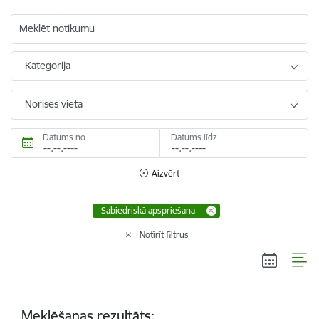
Meklēt notikumu
Kategorija
Norises vieta
Datums no
Datums līdz
Aizvērt
Sabiedriskā apspriešana
Notīrīt filtrus
Meklēšanas rezultāts: