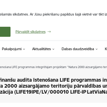
iešamās sīkdatnes. Ar Jūsu piekrišanu papildus šajā vietnē var tikt i
Pārvaldīt sīkdatnes
Pakalpojumi
Aktualitātes
Dabas daudzveidība
K
stenošana LIFE programmas integrētajam projektam ''Natura 2000 aizsargājamo teri
finanšu audita īstenošana LIFE programmas i
ra 2000 aizsargājamo teritoriju pārvaldības 
zācija (LIFE19IPE/LV/000010 LIFE-IP LatViaN