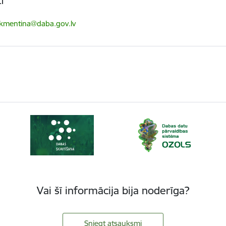
i
ts:
akmentina@daba.gov.lv
Vai šī informācija bija noderīga?
Sniegt atsauksmi