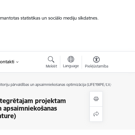
zmantotas statistikas un sociālo mediju sīkdatnes.
ontakti
Language
Meklēt
Piekļūstamība
toriju pārvaldības un apsaimniekošanas optimizācija (LIFE19IPE/LV/000010 LIFE-I
ntegrētajam projektam
un apsaimniekošanas
ature)