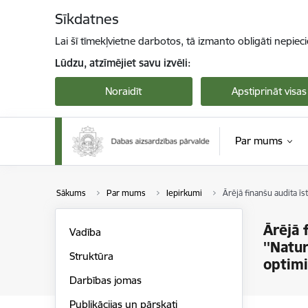
Pāriet uz lapas saturu
Sīkdatnes
Lai šī tīmekļvietne darbotos, tā izmanto obligāti nepiec
Lūdzu, atzīmējiet savu izvēli:
Noraidīt
Apstiprināt visas
Par mums
Sākums
Par mums
Iepirkumi
Ārējā finanšu audita ī
Ārējā 
Vadība
''Natu
Struktūra
optimi
Darbības jomas
Publikācijas un pārskati