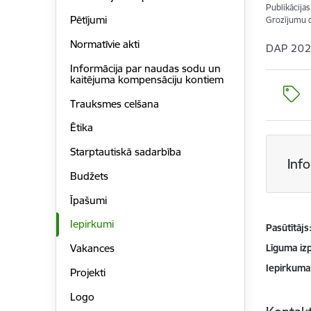
Publikācija
Pētījumi
Grozījumu 
Normatīvie akti
DAP 202
Informācija par naudas sodu un
kaitējuma kompensāciju kontiem
Trauksmes celšana
Ētika
Starptautiskā sadarbība
Inf
Budžets
Īpašumi
Iepirkumi
Pasūtītājs
Līguma izp
Vakances
Iepirkuma
Projekti
Logo