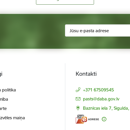
i
Kontakti
 politika
+371 67509545
E-pasts:
pasts@daba.gov.lv
mība
Baznīcas iela 7, Sigulda
arte
izvēles maiņa