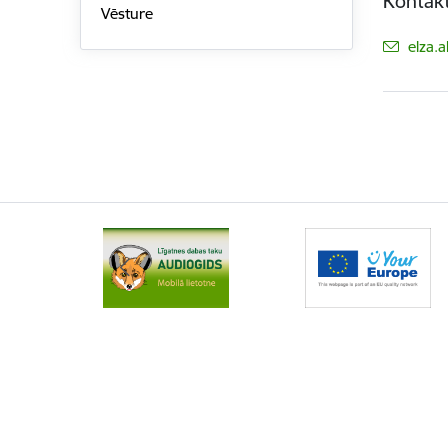
Kontakt
Vēsture
E-pas
elza.