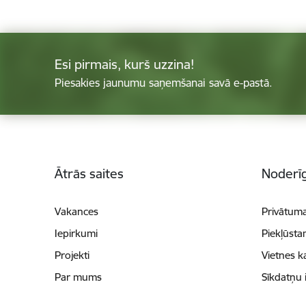
Esi pirmais, kurš uzzina!
Piesakies jaunumu saņemšanai savā e-pastā.
Kājene
Ātrās saites
Noderīg
Vakances
Privātuma
Iepirkumi
Piekļūsta
Projekti
Vietnes k
Par mums
Sīkdatņu 