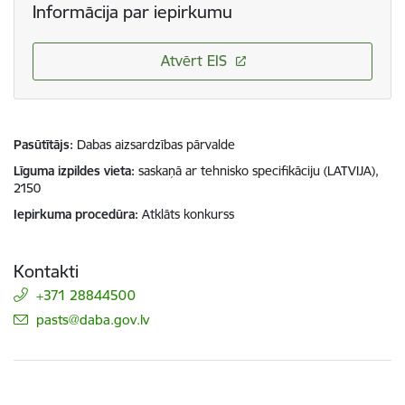
Informācija par iepirkumu
Atvērt EIS
Pasūtītājs
Dabas aizsardzības pārvalde
Līguma izpildes vieta
saskaņā ar tehnisko specifikāciju (LATVIJA),
2150
Iepirkuma procedūra
Atklāts konkurss
Kontakti
+371 28844500
E-pasts:
pasts@daba.gov.lv