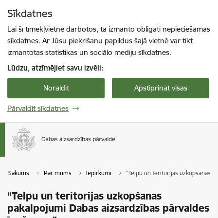
Pāriet uz lapas saturu
Sīkdatnes
Spied
lai meklētu
Enter
Lai šī tīmekļvietne darbotos, tā izmanto obligāti nepieciešamās
sīkdatnes. Ar Jūsu piekrišanu papildus šajā vietnē var tikt
izmantotas statistikas un sociālo mediju sīkdatnes.
Lūdzu, atzīmējiet savu izvēli:
Noraidīt
Apstiprināt visas
Pārvaldīt sīkdatnes
Sākums
Par mums
Iepirkumi
“Telpu un teritorijas uzkopšanas 
“Telpu un teritorijas uzkopšanas
pakalpojumi Dabas aizsardzības pārvaldes