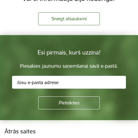
Sniegt atsauksmi
Esi pirmais, kurš uzzina!
Piesakies jaunumu saņemšanai savā e-pastā.
Kājene
Ātrās saites