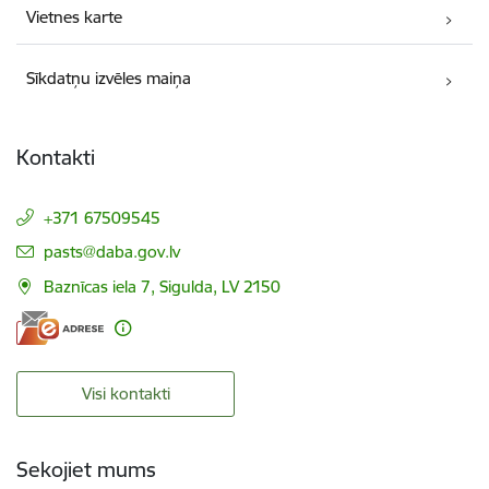
Vietnes karte
Sīkdatņu izvēles maiņa
Kontakti
+371 67509545
E-pasts:
pasts@daba.gov.lv
Baznīcas iela 7, Sigulda, LV 2150
Visi kontakti
Sekojiet mums