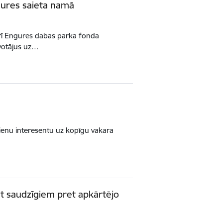
gures saieta namā
 arī Engures dabas parka fonda
īvotājus uz…
vienu interesentu uz kopīgu vakara
ūt saudzīgiem pret apkārtējo