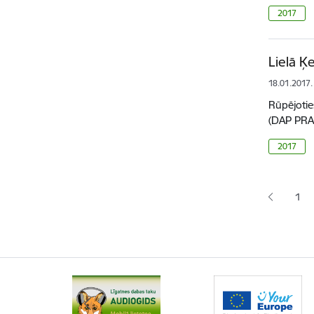
2017
Lielā Ķ
18.01.2017.
Rūpējotie
(DAP PRA)
2017
Lapoš
1