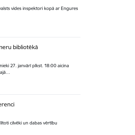
valsts vides inspektori kopā ar Engures
meru bibliotēkā
eki 27. janvārī plkst. 18:00 aicina
ļajā…
erenci
lītoti cilvēki un dabas vērtību