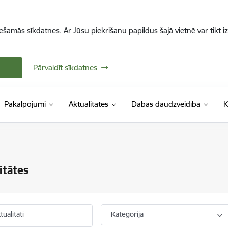
iešamās sīkdatnes. Ar Jūsu piekrišanu papildus šajā vietnē var tikt i
Pārvaldīt sīkdatnes
Pakalpojumi
Aktualitātes
Dabas daudzveidība
K
itātes
ualitāti
Kategorija