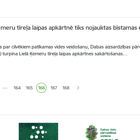
emeru tīreļa laipas apkārtnē tiks nojauktas bīstamas
s par cilvēkiem patīkamas vides veidošanu, Dabas aizsardzības pārv
 turpina Lielā Ķemeru tīreļa laipas apkārtnes sakārtošanas…
ana
…
164
165
166
167
168
Lapa
Lapa
Pašreizējā lapa
Lapa
Lapa