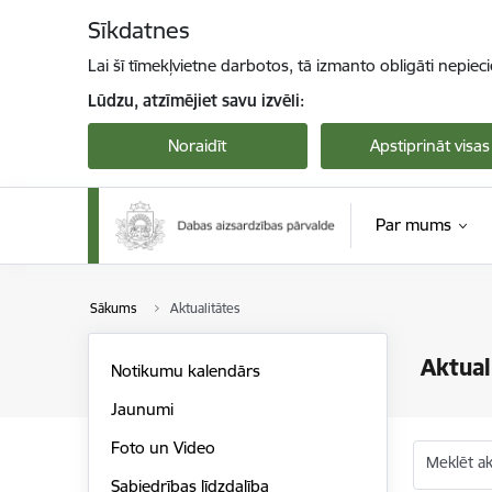
Pāriet uz lapas saturu
Sīkdatnes
Lai šī tīmekļvietne darbotos, tā izmanto obligāti nepiec
Lūdzu, atzīmējiet savu izvēli:
Noraidīt
Apstiprināt visas
Par mums
Sākums
Aktualitātes
Aktual
Notikumu kalendārs
Jaunumi
Foto un Video
Meklēt akt
Sabiedrības līdzdalība