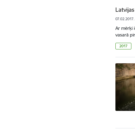
Latvija
07.02.2017.
Ar mērķi 
vasarā pi
2017