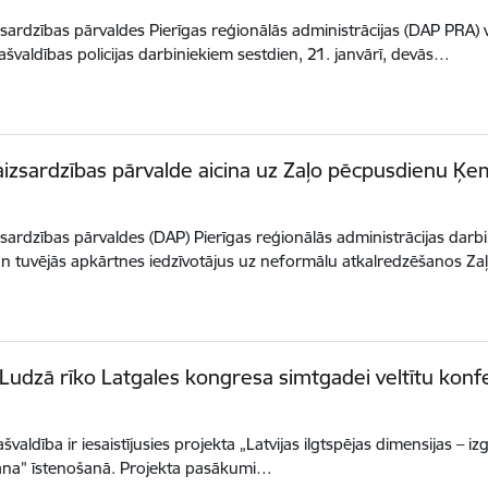
sardzības pārvaldes Pierīgas reģionālās administrācijas (DAP PRA) 
švaldības policijas darbiniekiem sestdien, 21. janvārī, devās…
izsardzības pārvalde aicina uz Zaļo pēcpusdienu Ķe
sardzības pārvaldes (DAP) Pierīgas reģionālās administrācijas darbini
 tuvējās apkārtnes iedzīvotājus uz neformālu atkalredzēšanos Za
 Ludzā rīko Latgales kongresa simtgadei veltītu konf
valdība ir iesaistījusies projekta „Latvijas ilgtspējas dimensijas – izg
ana” īstenošanā. Projekta pasākumi…