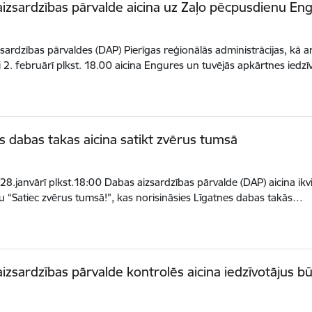
izsardzības pārvalde aicina uz Zaļo pēcpusdienu En
sardzības pārvaldes (DAP) Pierīgas reģionālās administrācijas, kā
i 2. februārī plkst. 18.00 aicina Engures un tuvējās apkārtnes iedz
s dabas takas aicina satikt zvērus tumsā
 28.janvārī plkst.18:00 Dabas aizsardzības pārvalde (DAP) aicina ik
u “Satiec zvērus tumsā!”, kas norisināsies Līgatnes dabas takās…
izsardzības pārvalde kontrolēs aicina iedzīvotājus b