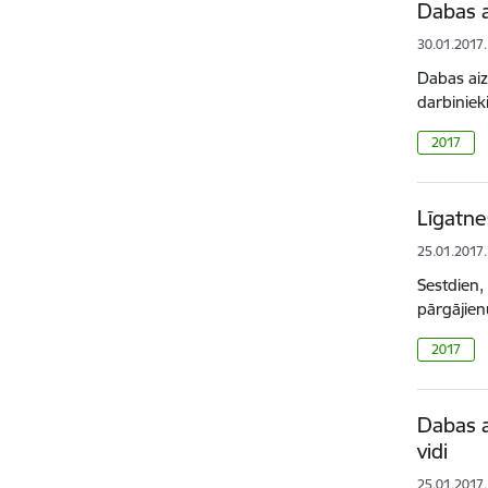
Dabas a
30.01.2017.
Dabas aiz
darbiniek
2017
Līgatne
25.01.2017.
Sestdien,
pārgājien
2017
Dabas a
vidi
25.01.2017.