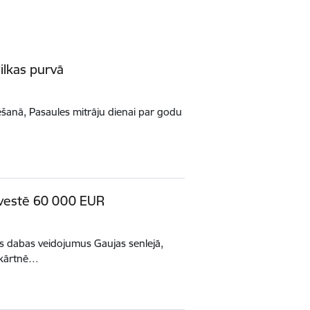
Pilkas purvā
lēšanā, Pasaules mitrāju dienai par godu
nvestē 60 000 EUR
os dabas veidojumus Gaujas senlejā,
pkārtnē…