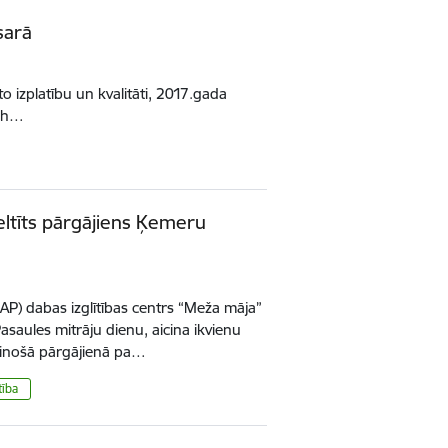
sarā
to izplatību un kvalitāti, 2017.gada
ash…
eltīts pārgājiens Ķemeru
AP) dabas izglītības centrs “Meža māja”
Pasaules mitrāju dienu, aicina ikvienu
zzinošā pārgājienā pa…
tība