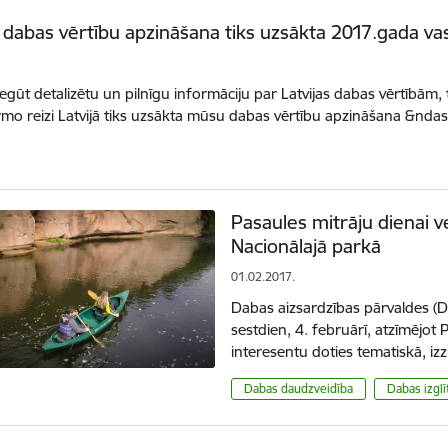
s dabas vērtību apzināšana tiks uzsākta 2017.gada va
iegūt detalizētu un pilnīgu informāciju par Latvijas dabas vērtībām, 
rmo reizi Latvijā tiks uzsākta mūsu dabas vērtību apzināšana &nd
Pasaules mitrāju dienai v
Nacionālajā parkā
01.02.2017.
Dabas aizsardzības pārvaldes (D
sestdien, 4. februārī, atzīmējot 
interesentu doties tematiskā, i
Dabas daudzveidība
Dabas izglī