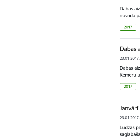
Dabas aiz
novada pa
2017
Dabas a
23.01.2017.
Dabas aiz
Ķemeru un
2017
Janvārī
23.01.2017.
Ludzas paš
saglabāš