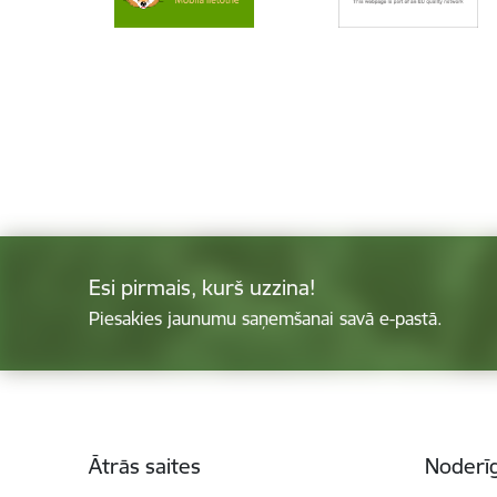
Esi pirmais, kurš uzzina!
Piesakies jaunumu saņemšanai savā e-pastā.
Kājene
Ātrās saites
Noderīg