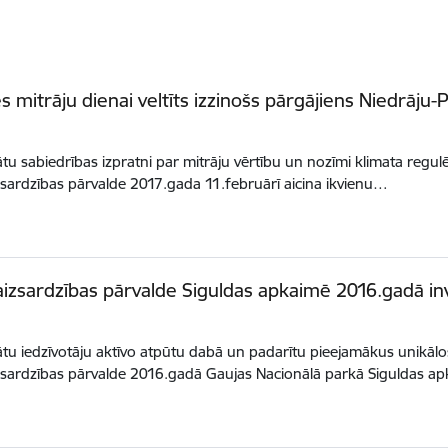
s mitrāju dienai veltīts izzinošs pārgājiens Niedrāju-
nātu sabiedrības izpratni par mitrāju vērtību un nozīmi klimata regu
sardzības pārvalde 2017.gada 11.februārī aicina ikvienu…
izsardzības pārvalde Siguldas apkaimē 2016.gadā i
nātu iedzīvotāju aktīvo atpūtu dabā un padarītu pieejamākus unikāl
zsardzības pārvalde 2016.gadā Gaujas Nacionālā parkā Siguldas a