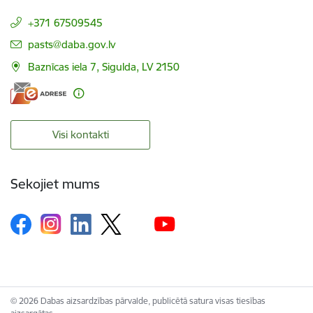
+371 67509545
E-pasts:
pasts@daba.gov.lv
Baznīcas iela 7, Sigulda, LV 2150
Visi kontakti
Sekojiet mums
© 2026 Dabas aizsardzības pārvalde, publicētā satura visas tiesības