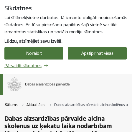
Pāriet uz lapas saturu
Sīkdatnes
Spied
lai meklētu
Enter
Lai šī tīmekļvietne darbotos, tā izmanto obligāti nepieciešamās
sīkdatnes. Ar Jūsu piekrišanu papildus šajā vietnē var tikt
izmantotas statistikas un sociālo mediju sīkdatnes.
Lūdzu, atzīmējiet savu izvēli:
Noraidīt
Apstiprināt visas
Pārvaldīt sīkdatnes
Sākums
Aktualitātes
Dabas aizsardzības pārvalde aicina skolēnus uz 
Dabas aizsardzības pārvalde aicina
skolēnus uz ķekatu laika nodarbībām