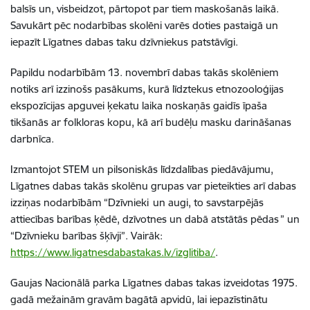
balsīs un, visbeidzot, pārtopot par tiem maskošanās laikā.
Savukārt pēc nodarbības skolēni varēs doties pastaigā un
iepazīt Līgatnes dabas taku dzīvniekus patstāvīgi.
Papildu nodarbībām 13. novembrī dabas takās skolēniem
notiks arī izzinošs pasākums, kurā līdztekus etnozooloģijas
ekspozīcijas apguvei ķekatu laika noskaņās gaidīs īpaša
tikšanās ar folkloras kopu, kā arī budēļu masku darināšanas
darbnīca.
Izmantojot STEM un pilsoniskās līdzdalības piedāvājumu,
Līgatnes dabas takās skolēnu grupas var pieteikties arī dabas
izziņas nodarbībām “Dzīvnieki un augi, to savstarpējās
attiecības barības ķēdē, dzīvotnes un dabā atstātās pēdas ” un
“Dzīvnieku barības šķīvji”. Vairāk:
https://www.ligatnesdabastakas.lv/izglitiba/
.
Gaujas Nacionālā parka Līgatnes dabas takas izveidotas 1975.
gadā mežainām gravām bagātā apvidū, lai iepazīstinātu