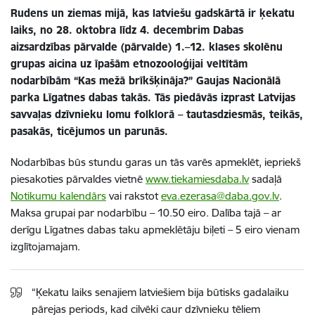
Rudens un ziemas mijā, kas latviešu gadskārtā ir ķekatu
laiks, no 28. oktobra līdz 4. decembrim Dabas
aizsardzības pārvalde (pārvalde) 1.–12. klases skolēnu
grupas aicina uz īpašām etnozooloģijai veltītām
nodarbībām “Kas mežā brīkšķināja?” Gaujas Nacionālā
parka Līgatnes dabas takās. Tās piedāvās izprast Latvijas
savvaļas dzīvnieku lomu folklorā – tautasdziesmās, teikās,
pasakās, ticējumos un parunās.
Nodarbības būs stundu garas un tās varēs apmeklēt, iepriekš
piesakoties pārvaldes vietnē
www.tiekamiesdaba.lv
sadaļā
Notikumu kalendārs
vai rakstot
eva.ezerasa@daba.gov.lv
.
Maksa grupai par nodarbību – 10.50 eiro. Dalība tajā – ar
derīgu Līgatnes dabas taku apmeklētāju biļeti – 5 eiro vienam
izglītojamajam.
“Ķekatu laiks senajiem latviešiem bija būtisks gadalaiku
pārejas periods, kad cilvēki caur dzīvnieku tēliem