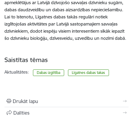
apmeklētājus ar Latvijā dzīvojošo savvaļas dzīvnieku sugām,
dabas daudzveidību un dabas aizsardzības nepieciešamību.
Lai to īstenotu, Līgatnes dabas takās regulāri notiek
izglītojošas aktivitātes par Latvijā sastopamajiem savvaļas
dzīvniekiem, dodot iespēju visiem interesentiem sīkāk iepazīt
šo dzīvnieku bioloģiju, dzīvesveidu, uzvedību un nozīmi dabā.
Saistītas tēmas
Aktualitātes:
Dabas izglītība
Līgatnes dabas takas
Drukāt lapu
Dalīties