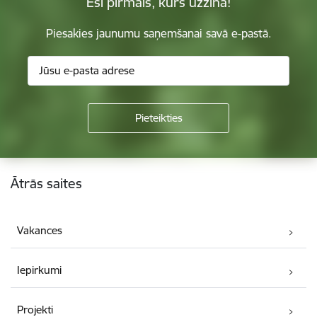
Esi pirmais, kurš uzzina!
Piesakies jaunumu saņemšanai savā e-pastā.
Kājene
Ātrās saites
Vakances
Iepirkumi
Projekti