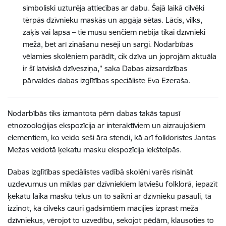
simboliski uzturēja attiecības ar dabu. Šajā laikā cilvēki
tērpās dzīvnieku maskās un apgāja sētas. Lācis, vilks,
zaķis vai lapsa – tie mūsu senčiem nebija tikai dzīvnieki
mežā, bet arī zināšanu nesēji un sargi. Nodarbībās
vēlamies skolēniem parādīt, cik dzīva un joprojām aktuāla
ir šī latviskā dzīvesziņa,” saka Dabas aizsardzības
pārvaldes dabas izglītības speciāliste Eva Ezeraša.
Nodarbībās tiks izmantota pērn dabas takās tapusī
etnozooloģijas ekspozīcija ar interaktīviem un aizraujošiem
elementiem, ko veido seši āra stendi, kā arī folkloristes Jantas
Mežas veidotā ķekatu masku ekspozīcija iekštelpās.
Dabas izglītības speciālistes vadībā skolēni varēs risināt
uzdevumus un mīklas par dzīvniekiem latviešu folklorā, iepazīt
ķekatu laika masku tēlus un to saikni ar dzīvnieku pasauli, tā
izzinot, kā cilvēks cauri gadsimtiem mācījies izprast meža
dzīvniekus, vērojot to uzvedību, sekojot pēdām, klausoties to