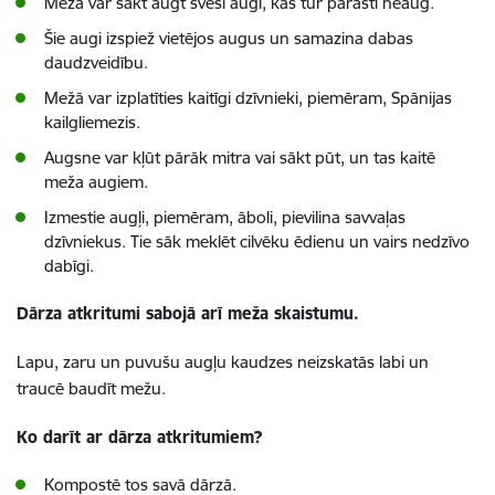
Mežā var sākt augt sveši augi, kas tur parasti neaug.
Šie augi izspiež vietējos augus un samazina dabas
daudzveidību.
Mežā var izplatīties kaitīgi dzīvnieki, piemēram, Spānijas
kailgliemezis.
Augsne var kļūt pārāk mitra vai sākt pūt, un tas kaitē
meža augiem.
Izmestie augļi, piemēram, āboli, pievilina savvaļas
dzīvniekus. Tie sāk meklēt cilvēku ēdienu un vairs nedzīvo
dabīgi.
Dārza atkritumi sabojā arī meža skaistumu.
Lapu, zaru un puvušu augļu kaudzes neizskatās labi un
traucē baudīt mežu.
Ko darīt ar dārza atkritumiem?
Kompostē tos savā dārzā.