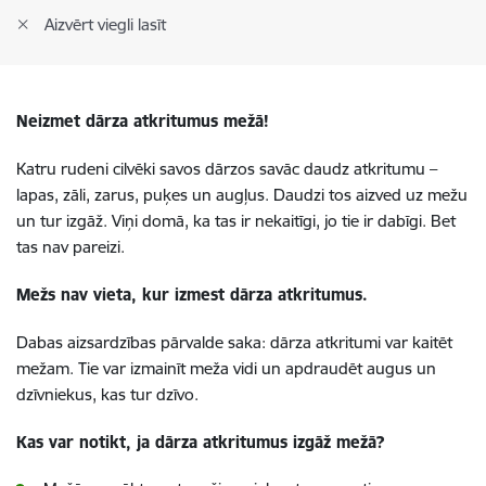
Aizvērt viegli lasīt
Neizmet dārza atkritumus mežā!
Katru rudeni cilvēki savos dārzos savāc daudz atkritumu –
lapas, zāli, zarus, puķes un augļus. Daudzi tos aizved uz mežu
un tur izgāž. Viņi domā, ka tas ir nekaitīgi, jo tie ir dabīgi. Bet
tas nav pareizi.
Mežs nav vieta, kur izmest dārza atkritumus.
Dabas aizsardzības pārvalde saka: dārza atkritumi var kaitēt
mežam. Tie var izmainīt meža vidi un apdraudēt augus un
dzīvniekus, kas tur dzīvo.
Kas var notikt, ja dārza atkritumus izgāž mežā?