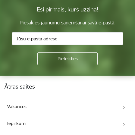
Esi pirmais, kurš uzzina!
Piesakies jaunumu saņemšanai savā e-pastā.
Kājene
Ātrās saites
Vakances
Iepirkumi