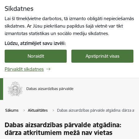
Pāriet uz lapas saturu
Sīkdatnes
Spied
lai meklētu
Enter
Lai šī tīmekļvietne darbotos, tā izmanto obligāti nepieciešamās
sīkdatnes. Ar Jūsu piekrišanu papildus šajā vietnē var tikt
izmantotas statistikas un sociālo mediju sīkdatnes.
Lūdzu, atzīmējiet savu izvēli:
Noraidīt
Apstiprināt visas
Pārvaldīt sīkdatnes
Sākums
Aktualitātes
Dabas aizsardzības pārvalde atgādina: dārza at
Dabas aizsardzības pārvalde atgādina:
dārza atkritumiem mežā nav vietas