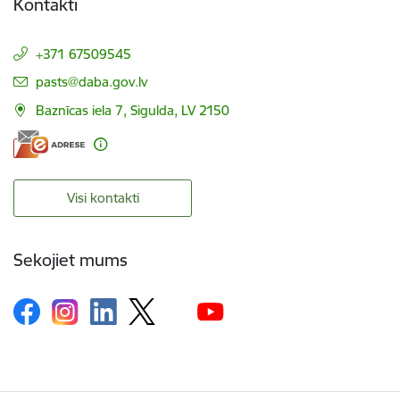
Kontakti
+371 67509545
E-pasts:
pasts@daba.gov.lv
Baznīcas iela 7, Sigulda, LV 2150
Visi kontakti
Sekojiet mums