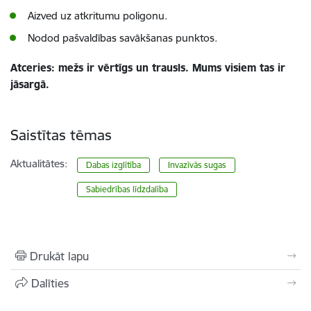
Aizved uz atkritumu poligonu.
Nodod pašvaldības savākšanas punktos.
Atceries: mežs ir vērtīgs un trausls. Mums visiem tas ir
jāsargā.
Saistītas tēmas
Aktualitātes:
Dabas izglītība
Invazīvās sugas
Sabiedrības līdzdalība
Drukāt lapu
Dalīties