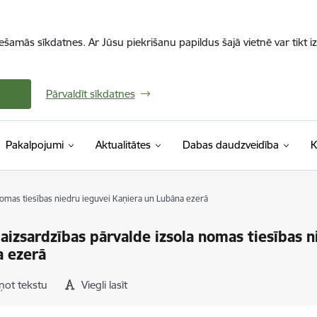
iešamās sīkdatnes. Ar Jūsu piekrišanu papildus šajā vietnē var tikt i
Pārvaldīt sīkdatnes
Pakalpojumi
Aktualitātes
Dabas daudzveidība
K
nomas tiesības niedru ieguvei Kaņiera un Lubāna ezerā
aizsardzības pārvalde izsola nomas tiesības n
a ezerā
ņot tekstu
Viegli lasīt