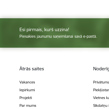
Esi pirmais, kurš uzzina!
Piesakies jaunumu saņemšanai savā e-pastā.
Kājene
Ātrās saites
Noderīg
Vakances
Privātuma
Iepirkumi
Piekļūsta
Projekti
Vietnes k
Par mums
Sīkdatņu 