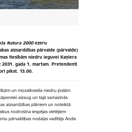
īkla
Natura 2000
ezeru
abas aizsardzības pārvalde (pārvalde)
nomas tiesībām niedru ieguvei Kaņiera
dz 2031. gada 1. martam. Pretendenti
rī plkst. 13.00.
atībām un mozaīkveida niedru joslām
kāpeniski aizaug un tajā samazinās
as aizsardzības plāniem un noteiktā
aikus nodrošina iespējas vietējiem
umu pārvaldības nodaļas vadītājs Andis