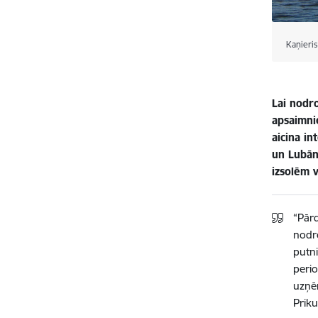
Kaņieris
Lai nodro
apsaimni
aicina in
un Lubān
izsolēm 
“Pār
nodro
putn
perio
uzņēm
Prikul