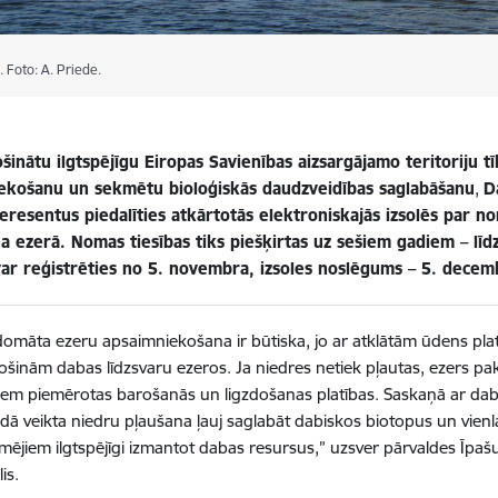
. Foto: A. Priede.
šinātu ilgtspējīgu Eiropas Savienības aizsargājamo teritoriju t
ekošanu un sekmētu bioloģiskās daudzveidības saglabāšanu
,
D
teresentus piedalīties atkārtotās elektroniskajās izsolēs par 
a ezerā. Nomas tiesības tiks piešķirtas uz sešiem gadiem – lī
var reģistrēties no 5. novembra, izsoles noslēgums – 5. decemb
domāta ezeru apsaimniekošana ir būtiska, jo ar atklātām ūdens pl
šinām dabas līdzsvaru ezeros. Ja niedres netiek pļautas, ezers pa
iem piemērotas barošanās un ligzdošanas platības. Saskaņā ar dab
dā veikta niedru pļaušana ļauj saglabāt dabiskos biotopus un vienl
ējiem ilgtspējīgi izmantot dabas resursus,” uzsver pārvaldes Īpaš
is.