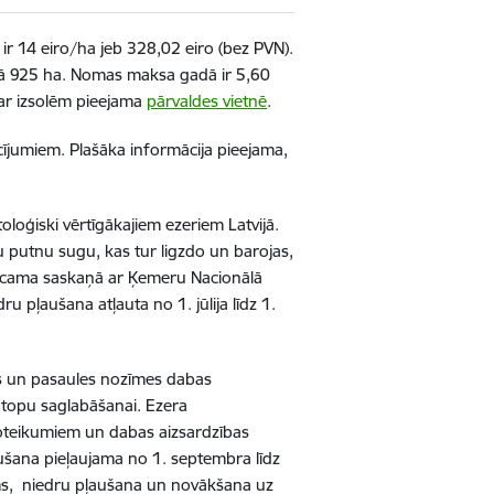
r 14 eiro/ha jeb 328,02 eiro (bez PVN).
omā 925 ha. Nomas maksa gadā ir 5,60
 par izsolēm pieejama
pārvaldes vietnē
.
acījumiem. Plašāka informācija pieejama,
oloģiski vērtīgākajiem ezeriem Latvijā.
u putnu sugu, kas tur ligzdo un barojas,
veicama saskaņā ar Ķemeru Nacionālā
 pļaušana atļauta no 1. jūlija līdz 1.
as un pasaules nozīmes dabas
otopu saglabāšanai. Ezera
teikumiem un dabas aizsardzības
ušana pieļaujama no 1. septembra līdz
ums, niedru pļaušana un novākšana uz