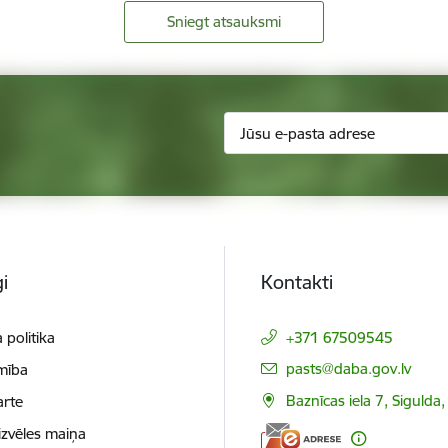
Sniegt atsauksmi
i
Kontakti
 politika
+371 67509545
E-pasts:
pasts@daba.gov.lv
mība
Baznīcas iela 7, Sigulda
arte
izvēles maiņa