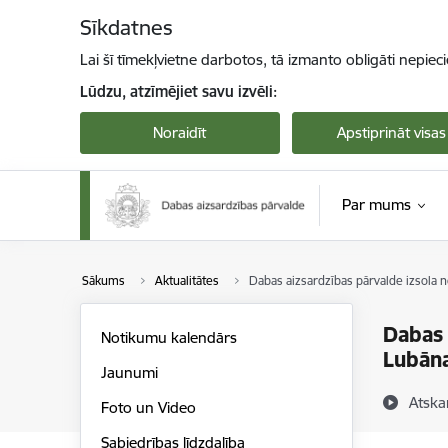
Pāriet uz lapas saturu
Sīkdatnes
Lai šī tīmekļvietne darbotos, tā izmanto obligāti nepiec
Lūdzu, atzīmējiet savu izvēli:
Noraidīt
Apstiprināt visas
Par mums
Sākums
Aktualitātes
Dabas aizsardzības pārvalde izsola 
Dabas 
Notikumu kalendārs
Lubān
Jaunumi
Atska
Foto un Video
Sabiedrības līdzdalība