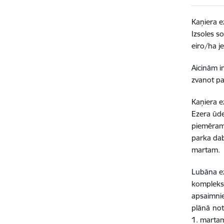
Kaņiera e
Izsoles s
eiro/ha j
Aicinām i
zvanot pa
Kaņiera e
Ezera ūde
piemēram,
parka dab
martam
Lubāna ez
komplekss
apsaimni
plānā
not
1. martam