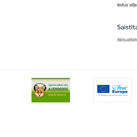
ledus atļ
Saistī
Aktualitāt