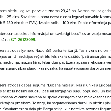
zerā niedru ieguvei pārvalde iznomā 23,43 ha. Nomas maksa gadā i
olis – 25 eiro. Savukārt Lubāna ezerā niedru ieguvei pārvalde izn
eb 5 180 eiro (bez PVN). Izsoles solis – 100 eiro. Papildinformācija
nteresentus sekot informācijai un savlaicīgi iepazīties ar izsoļu nos
 tālr.
+371 26128099
.
zers atrodas Ķemeru Nacionālā parka teritorijā. Tas ir viens no ornit
ņos un tā niedrājos reģistrēts liels skaits dažādu īpaši aizsargājam
 niedru lija, mazais ķīris, lielais dumpis. Ezera apsaimniekošana 
as aizsardzības plānu, kas nosaka, ka sagatavošanās darbi un niedru
.
ers atrodas dabas liegumā “Lubāna mitrājs”, kas ir unikāls Eirop
 ar izcilu nozīmi daudzu īpaši aizsargājamo sugu populāciju un bi
ekošana veicama saskaņā ar spēkā esošajiem apsaimniekošanas no
eiktajām prasībām. Tostarp, ka sagatavošanas darbi un niedru pļa
. Savukārt ezera daļā pie Bargā sēkļa, kur noteikts sezonas lieg