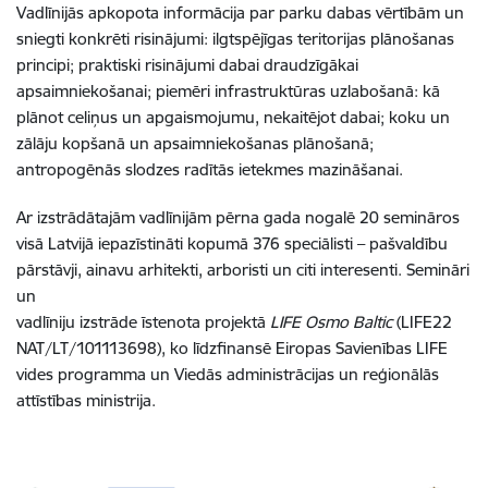
Vadlīnijās apkopota informācija par parku dabas vērtībām un
sniegti konkrēti risinājumi: ilgtspējīgas teritorijas plānošanas
principi; praktiski risinājumi dabai draudzīgākai
apsaimniekošanai; piemēri infrastruktūras uzlabošanā: kā
plānot celiņus un apgaismojumu, nekaitējot dabai; koku un
zālāju kopšanā un apsaimniekošanas plānošanā;
antropogēnās slodzes radītās ietekmes mazināšanai.
Ar izstrādātajām vadlīnijām pērna gada nogalē 20 semināros
visā Latvijā iepazīstināti kopumā 376 speciālisti – pašvaldību
pārstāvji, ainavu arhitekti, arboristi un citi interesenti. Semināri
un
vadlīniju izstrāde īstenota projektā
LIFE Osmo Baltic
(LIFE22
NAT/LT/101113698), ko līdzfinansē Eiropas Savienības LIFE
vides programma un Viedās administrācijas un reģionālās
attīstības ministrija.