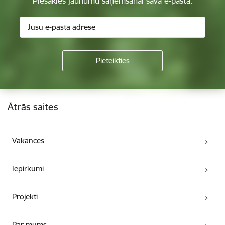
Piesakies jaunumu saņemšanai savā e-pastā.
Kājene
Ātrās saites
Vakances
Iepirkumi
Projekti
Par mums