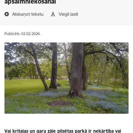
apsaimniekošanai
Atskaņot tekstu
Viegli lasīt
Publicēts: 02.02.2026.
Vai kritalas un gara zāle pilsētas parkā ir nekārtība vai