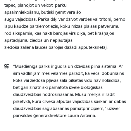
tāpēc, plānojot un veicot parku
apsaimniekošanu, būtiski ņemt vērā šo
sugu vajadzības. Parka dīķī var dzīvot vardes vai tritoni, pērno
lapu kaudzē pārziemot ezis, koku mizas plaisās patvērumu
rod sikspārnis, kas naktī barojas virs dīķa, bet krāšņajos
apstādījumu ziedos un nepļautajās
ziedošā zāliena laucēs barojas dažādi apputeksnētāji.
“Mūsdienīgs parks ir gudra un dzīvības pilna sistēma. Ar
šīm vadlīnijām mēs vēlamies parādīt, ka vecs, dobumains
koks vai ziedoša pļavas sala pilsētas vidū nav nolaidība,
bet gan zinātniski pamatota izvēle bioloģiskās
daudzveidības nodrošināšanai. Mūsu mērķis ir radīt
pilsētvidi, kurā cilvēka atpūtas vajadzības saskan ar dabas
daudzveidības saglabāšanas pamatprincipiem,” uzsver
pārvaldes ģenerāldirektore Laura Anteina.