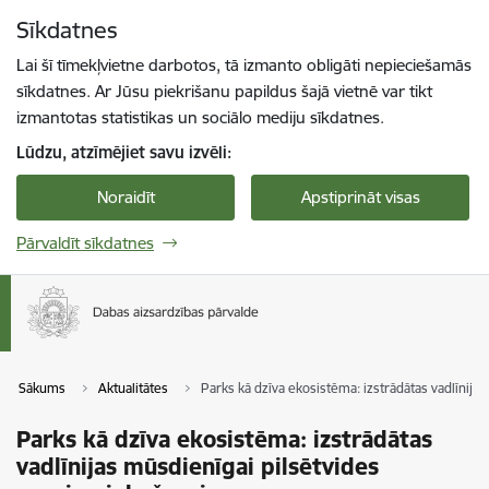
Pāriet uz lapas saturu
Sīkdatnes
Spied
lai meklētu
Enter
Lai šī tīmekļvietne darbotos, tā izmanto obligāti nepieciešamās
sīkdatnes. Ar Jūsu piekrišanu papildus šajā vietnē var tikt
izmantotas statistikas un sociālo mediju sīkdatnes.
Lūdzu, atzīmējiet savu izvēli:
Noraidīt
Apstiprināt visas
Pārvaldīt sīkdatnes
Sākums
Aktualitātes
Parks kā dzīva ekosistēma: izstrādātas vadlīnija
Parks kā dzīva ekosistēma: izstrādātas
vadlīnijas mūsdienīgai pilsētvides