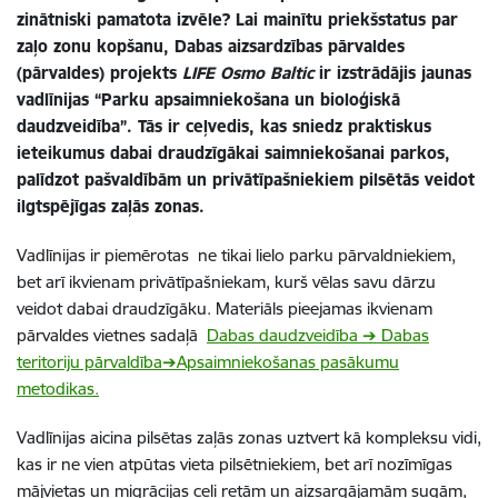
zinātniski pamatota izvēle? Lai mainītu priekšstatus par
zaļo zonu kopšanu, Dabas aizsardzības pārvaldes
(pārvaldes) projekts
LIFE Osmo Baltic
ir izstrādājis jaunas
vadlīnijas “Parku apsaimniekošana un bioloģiskā
daudzveidība”. Tās ir ceļvedis, kas sniedz praktiskus
ieteikumus dabai draudzīgākai saimniekošanai parkos,
palīdzot pašvaldībām un privātīpašniekiem pilsētās veidot
ilgtspējīgas zaļās zonas.
Vadlīnijas ir piemērotas ne tikai lielo parku pārvaldniekiem,
bet arī ikvienam privātīpašniekam, kurš vēlas savu dārzu
veidot dabai draudzīgāku. Materiāls pieejamas ikvienam
pārvaldes vietnes sadaļā
Dabas daudzveidība ➔ Dabas
teritoriju pārvaldība➔Apsaimniekošanas pasākumu
metodikas.
Vadlīnijas aicina pilsētas zaļās zonas uztvert kā kompleksu vidi,
kas ir ne vien atpūtas vieta pilsētniekiem, bet arī nozīmīgas
mājvietas un migrācijas ceļi retām un aizsargājamām sugām,