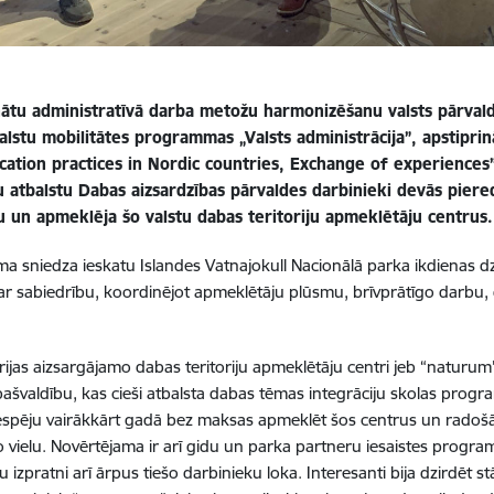
inātu administratīvā darba metožu harmonizēšanu valsts pārval
valstu mobilitātes programmas „Valsts administrācija”, apstipri
ation practices in Nordic countries, Exchange of experience
u atbalstu Dabas aizsardzības pārvaldes darbinieki devās piere
u un apmeklēja šo valstu dabas teritoriju apmeklētāju centrus.
 sniedza ieskatu Islandes Vatnajokull Nacionālā parka ikdienas dzī
ar sabiedrību, koordinējot apmeklētāju plūsmu, brīvprātīgo darbu, 
drijas aizsargājamo dabas teritoriju apmeklētāju centri jeb “naturum
 pašvaldību, kas cieši atbalsta dabas tēmas integrāciju skolas prog
espēju vairākkārt gadā bez maksas apmeklēt šos centrus un radoš
 vielu. Novērtējama ir arī gidu un parka partneru iesaistes progr
u izpratni arī ārpus tiešo darbinieku loka. Interesanti bija dzirdēt 