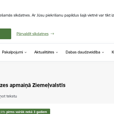
iešamās sīkdatnes. Ar Jūsu piekrišanu papildus šajā vietnē var tikt i
Pārvaldīt sīkdatnes
Pakalpojumi
Aktualitātes
Dabas daudzveidība
K
zes apmaiņā Ziemeļvalstīs
ņot tekstu
cēts
pirms vairāk nekā 3 gadiem