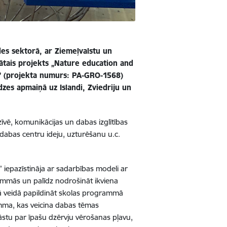
des sektorā, ar Ziemeļvalstu un
nātais projekts „Nature education and
s” (projekta numurs: PA-GRO-1568)
dzes apmaiņā uz Islandi, Zviedriju un
vē, komunikācijas un dabas izglītības
dabas centru ideju, uzturēšanu u.c.
” iepazīstināja ar sadarbības modeli ar
rammās un palīdz nodrošināt ikviena
ā veidā papildināt skolas programmā
amma, kas veicina dabas tēmas
stāstu par īpašu dzērvju vērošanas pļavu,