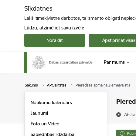
Pāriet uz lapas saturu
Sīkdatnes
Lai šī tīmekļvietne darbotos, tā izmanto obligāti nepiec
Lūdzu, atzīmējiet savu izvēli:
Noraidīt
Apstiprināt visas
Par mums
Sākums
Aktualitātes
Pieredzes apmaiņā Ziemeļvalstīs
Piered
Notikumu kalendārs
Jaunumi
Atska
Foto un Video
Publi
Sabiedrības līdzdalība