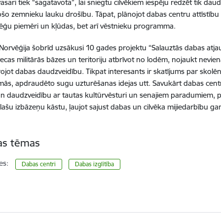
asari tiek “sagatavota”, lai sniegtu cilvēkiem iespēju redzēt tik dau
šo zemnieku lauku drošību. Tāpat, plānojot dabas centru attīstību La
lēģu piemēri un kļūdas, bet arī vēstnieku programma.
Norvēģija šobrīd uzsākusi 10 gades projektu “Salauztās dabas atj
ecas militārās bāzes un teritoriju atbrīvot no lodēm, nojaukt nevien
irojot dabas daudzveidību. Tikpat interesants ir skatījums par skolē
s, apdraudēto sugu uzturēšanas idejas utt. Savukārt dabas centr
un daudzveidību ar tautas kultūrvēsturi un senajiem paradumiem, 
lašu izbāzeņu kāstu, ļaujot sajust dabas un cilvēka mijiedarbību g
tas tēmas
es:
Dabas centri
Dabas izglītība