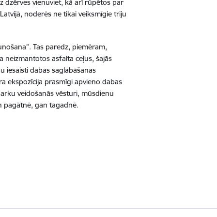
dz dzērves vienuviet, kā arī rūpētos par
tvijā, noderēs ne tikai veiksmīgie triju
aunošana”. Tas paredz, piemēram,
a neizmantotos asfalta ceļus, šajās
nu iesaisti dabas saglabāšanas
a ekspozīcija prasmīgi apvieno dabas
parku veidošanās vēsturi, mūsdienu
an pagātnē, gan tagadnē.