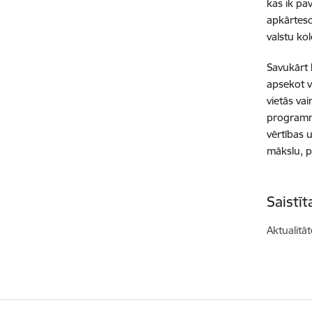
kas ik pav
apkārteso
valstu ko
Savukārt 
apsekot v
vietās va
programmā
vērtības 
mākslu, p
Saistī
Aktualitāt