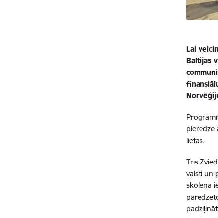
Lai veic
Baltijas 
communic
finansiāl
Norvēģij
Programma
pieredzē 
lietas.
Trīs Zvie
valsti un
skolēna i
paredzēto
padziļināt