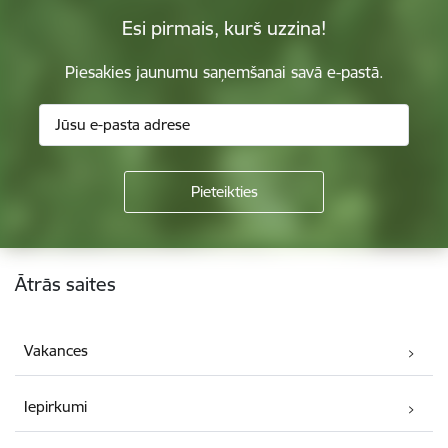
Esi pirmais, kurš uzzina!
Piesakies jaunumu saņemšanai savā e-pastā.
Kājene
Ātrās saites
Vakances
Iepirkumi