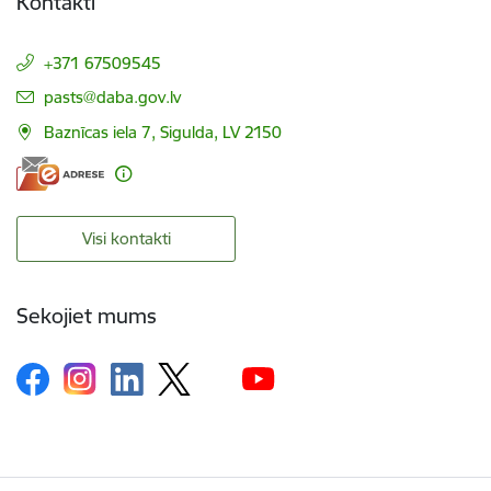
Kontakti
+371 67509545
E-pasts:
pasts@daba.gov.lv
Baznīcas iela 7, Sigulda, LV 2150
Visi kontakti
Sekojiet mums