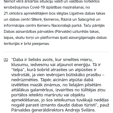
Ņemot vērā ārkārtas situāciju valstī un valdības notiektos
ierobežojumus Covid-19 izplatības mazināšanai, no
21.oktobra apmeklētājiem būs slēgtas Līgatnes dabas takas
un dabas centri Slīterē, Ķemeros, Rāznā un Salacgrīvā un
informācijas centrs Ķemeru Nacionālajā parkā. Taču pārējās
Dabas aizsardzības pārvaldes (Pārvalde) uzturētās takas,
laipas, skatu torņi un platformas īpaši aizsargājamajās dabas
teritorijās ir brīvi pieejamas.
“Daba ir lielisks avots, kur smelties mieru,
klusumu, iedvesmu vai atjaunot enerģiju. Tā ir
“telpa”, kurā šobrīd atrasties un atpūsties ir
visdrošāk, ja vien ievērojam būtiskāko prasību –
nedrūzmēties. Tāpēc aicinām atpūtai dabā
izvēlēties mazāk zināmus, no lielajām pilsētām
attālākus galamērķus, izvairīties no tūlītējas ziņu
portālos ieteikto maršrutu vai objektu
apmeklēšanas, jo šos ieteikumus tuvākajā nedēļas
nogalē parasti izmanto daudzi dabas tūristi”, pauž
Pārvaldes ģenerāldirektors Andrejs Svilāns.