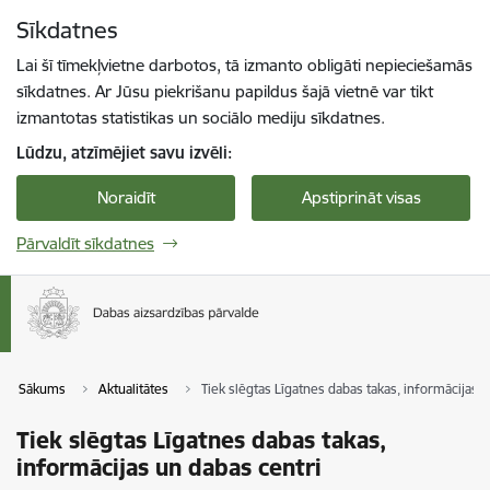
Pāriet uz lapas saturu
Sīkdatnes
Spied
lai meklētu
Enter
Lai šī tīmekļvietne darbotos, tā izmanto obligāti nepieciešamās
sīkdatnes. Ar Jūsu piekrišanu papildus šajā vietnē var tikt
izmantotas statistikas un sociālo mediju sīkdatnes.
Lūdzu, atzīmējiet savu izvēli:
Noraidīt
Apstiprināt visas
Pārvaldīt sīkdatnes
Sākums
Aktualitātes
Tiek slēgtas Līgatnes dabas takas, informācijas 
Tiek slēgtas Līgatnes dabas takas,
informācijas un dabas centri