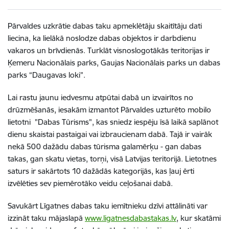
Pārvaldes uzkrātie dabas taku apmeklētāju skaitītāju dati
liecina, ka lielākā noslodze dabas objektos ir darbdienu
vakaros un brīvdienās. Turklāt visnoslogotākās teritorijas ir
Ķemeru Nacionālais parks, Gaujas Nacionālais parks un dabas
parks “Daugavas loki”.
Lai rastu jaunu iedvesmu atpūtai dabā un izvairītos no
drūzmēšanās, iesakām izmantot Pārvaldes uzturēto mobilo
lietotni "Dabas Tūrisms", kas sniedz iespēju īsā laikā saplānot
dienu skaistai pastaigai vai izbraucienam dabā. Tajā ir vairāk
nekā 500 dažādu dabas tūrisma galamērķu - gan dabas
takas, gan skatu vietas, torņi, visā Latvijas teritorijā. Lietotnes
saturs ir sakārtots 10 dažādās kategorijās, kas ļauj ērti
izvēlēties sev piemērotāko veidu ceļošanai dabā.
Savukārt Līgatnes dabas taku iemītnieku dzīvi attālināti var
izzināt taku mājaslapā
www.ligatnesdabastakas.lv
, kur skatāmi