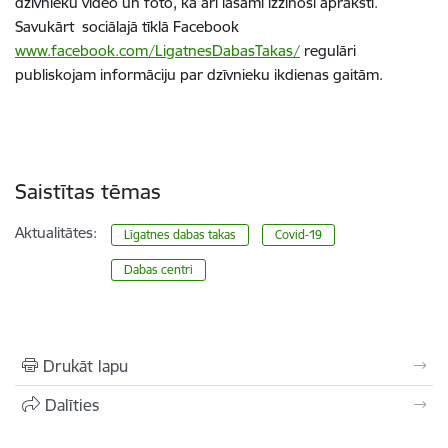
dzīvnieku video un foto, kā arī lasāmi izzinoši apraksti.
Savukārt sociālajā tīklā Facebook
www.facebook.com/LigatnesDabasTakas/
regulāri
publiskojam informāciju par dzīvnieku ikdienas gaitām.
Saistītas tēmas
Aktualitātes:
Līgatnes dabas takas
Covid-19
Dabas centri
Drukāt lapu
Dalīties