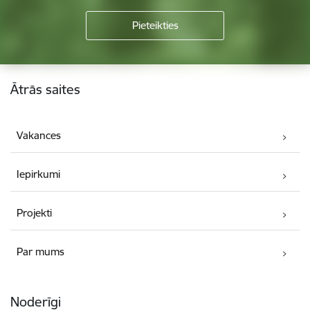
Kājene
Ātrās saites
Vakances
Iepirkumi
Projekti
Par mums
Noderīgi