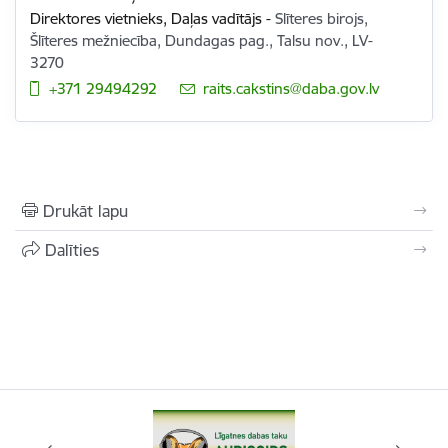
Direktores vietnieks,
Daļas vadītājs
-
Slīteres birojs,
Šlīteres mežniecība, Dundagas pag., Talsu nov., LV-
3270
+371 29494292
E-pasts:
raits.cakstins@daba.gov.lv
Drukāt lapu
Dalīties