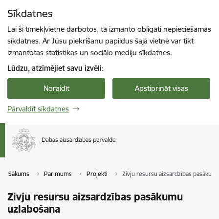
Pāriet uz lapas saturu
Sīkdatnes
Spied
lai meklētu
Enter
Lai šī tīmekļvietne darbotos, tā izmanto obligāti nepieciešamās
sīkdatnes. Ar Jūsu piekrišanu papildus šajā vietnē var tikt
izmantotas statistikas un sociālo mediju sīkdatnes.
Lūdzu, atzīmējiet savu izvēli:
Noraidīt
Apstiprināt visas
Pārvaldīt sīkdatnes
Sākums
Par mums
Projekti
Zivju resursu aizsardzības pasākum
Zivju resursu aizsardzības pasākumu
uzlabošana