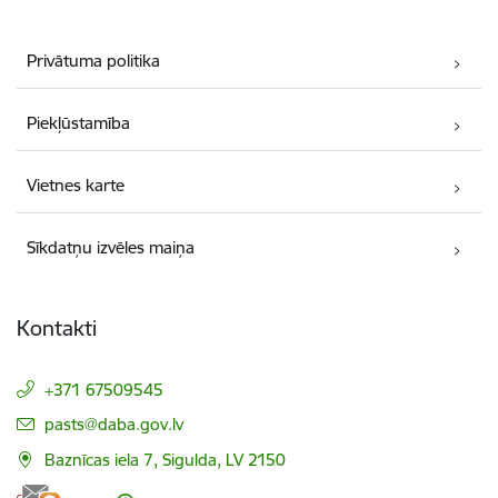
Privātuma politika
Piekļūstamība
Vietnes karte
Sīkdatņu izvēles maiņa
Kontakti
+371 67509545
E-pasts:
pasts@daba.gov.lv
Baznīcas iela 7, Sigulda, LV 2150