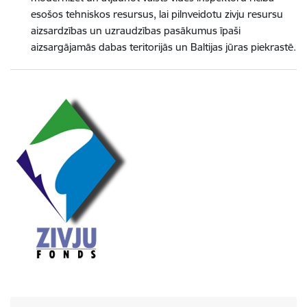
esošos tehniskos resursus, lai pilnveidotu zivju resursu
aizsardzības un uzraudzības pasākumus īpaši
aizsargājamās dabas teritorijās un Baltijas jūras piekrastē.