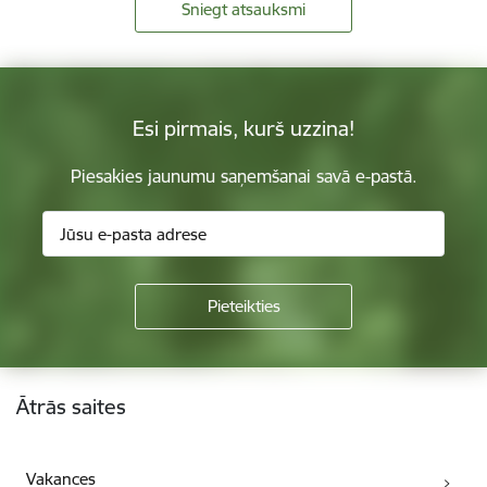
Sniegt atsauksmi
Esi pirmais, kurš uzzina!
Piesakies jaunumu saņemšanai savā e-pastā.
Kājene
Ātrās saites
Vakances