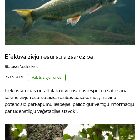
Efektīva zivju resursu aizsardzība
Statuss:
Noslēdzies
26.05.2021.
Valsts zivju fonds
Piekļūstamības un attālas novērošanas iespēju uzlabošana
sekmē zivju resursu aizsardzības pasākumus, mazina
potenciālo pārkāpumu iespējas, palīdz gūt vērtīgu informāciju
par ūdenstilpju veģetācijas stāvokli.