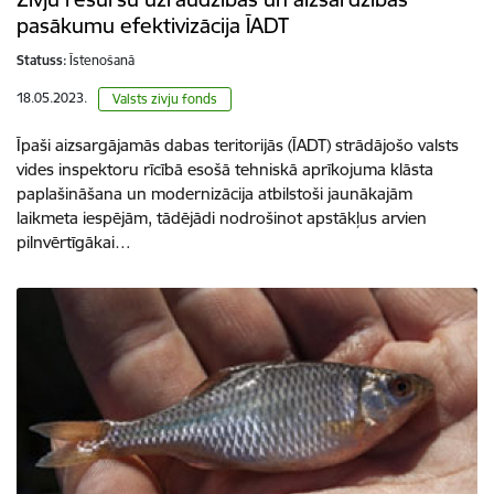
pasākumu efektivizācija ĪADT
Statuss:
Īstenošanā
18.05.2023.
Valsts zivju fonds
Īpaši aizsargājamās dabas teritorijās (ĪADT) strādājošo valsts
vides inspektoru rīcībā esošā tehniskā aprīkojuma klāsta
paplašināšana un modernizācija atbilstoši jaunākajām
laikmeta iespējām, tādējādi nodrošinot apstākļus arvien
pilnvērtīgākai…