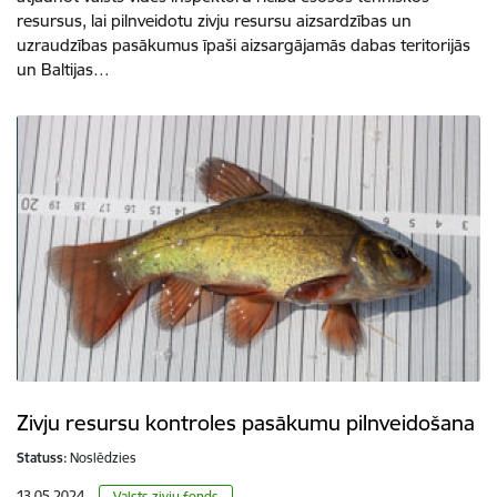
resursus, lai pilnveidotu zivju resursu aizsardzības un
uzraudzības pasākumus īpaši aizsargājamās dabas teritorijās
un Baltijas…
Zivju resursu kontroles pasākumu pilnveidošana
Statuss:
Noslēdzies
13.05.2024.
Valsts zivju fonds