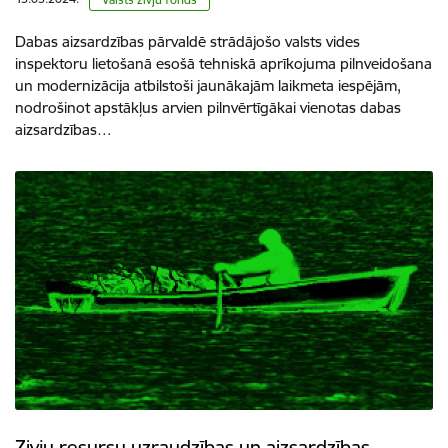
Dabas aizsardzības pārvaldē strādājošo valsts vides
inspektoru lietošanā esošā tehniskā aprīkojuma pilnveidošana
un modernizācija atbilstoši jaunākajām laikmeta iespējām,
nodrošinot apstākļus arvien pilnvērtīgākai vienotas dabas
aizsardzības…
Zivju resursu uzraudzības un aizsardzības