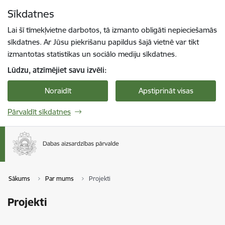
Pāriet uz lapas saturu
Sīkdatnes
Spied
lai meklētu
Enter
Lai šī tīmekļvietne darbotos, tā izmanto obligāti nepieciešamās
sīkdatnes. Ar Jūsu piekrišanu papildus šajā vietnē var tikt
izmantotas statistikas un sociālo mediju sīkdatnes.
Lūdzu, atzīmējiet savu izvēli:
Noraidīt
Apstiprināt visas
Pārvaldīt sīkdatnes
Sākums
Par mums
Projekti
Projekti