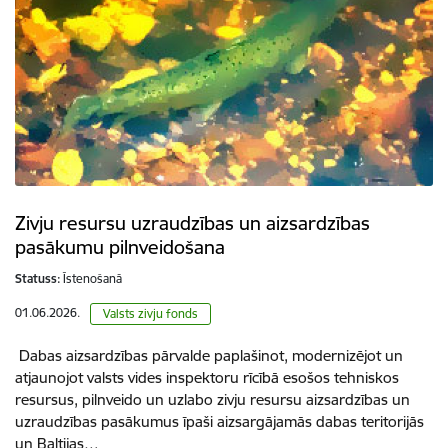
Zivju resursu uzraudzības un aizsardzības
pasākumu pilnveidošana
Statuss:
Īstenošanā
01.06.2026.
Valsts zivju fonds
Dabas aizsardzības pārvalde paplašinot, modernizējot un
atjaunojot valsts vides inspektoru rīcībā esošos tehniskos
resursus, pilnveido un uzlabo zivju resursu aizsardzības un
uzraudzības pasākumus īpaši aizsargājamās dabas teritorijās
un Baltijas…