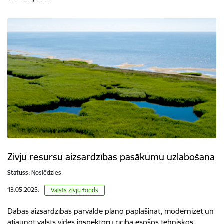
Zivju resursu aizsardzības pasākumu uzlabošana
Statuss:
Noslēdzies
13.05.2025.
Valsts zivju fonds
Dabas aizsardzības pārvalde plāno paplašināt, modernizēt un
atjaunot valsts vides inspektoru rīcībā esošos tehniskos