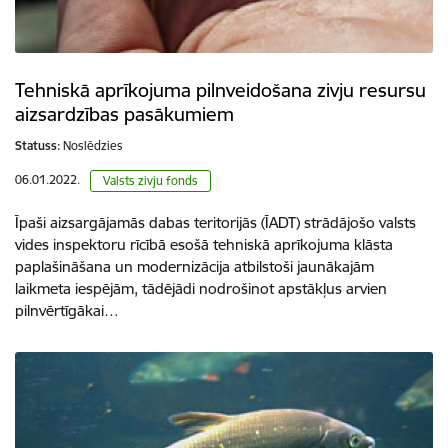
Tehniskā aprīkojuma pilnveidošana zivju resursu
aizsardzības pasākumiem
Statuss:
Noslēdzies
06.01.2022.
Valsts zivju fonds
Īpaši aizsargājamās dabas teritorijās (ĪADT) strādājošo valsts
vides inspektoru rīcībā esošā tehniskā aprīkojuma klāsta
paplašināšana un modernizācija atbilstoši jaunākajām
laikmeta iespējām, tādējādi nodrošinot apstākļus arvien
pilnvērtīgākai…