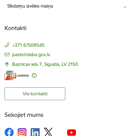
Sīkdatņu izvēles maiņa
Kontakti
+371 67509545
E-pasts:
pasts@daba.gov.lv
Baznīcas iela 7, Sigulda, LV 2150
Visi kontakti
Sekojiet mums