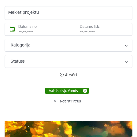
Meklēt projektu
Datums no
Datums līdz
Kategorija
Statuss
Aizvērt
Valsts zivju fonds
Notīrīt filtrus