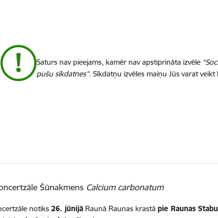
Saturs nav pieejams, kamēr nav apstiprināta izvēle
“Soc
pušu sīkdatnes”
. Sīkdatņu izvēles maiņu Jūs varat veikt
oncertzāle Šūnakmens
Calcium carbonatum
certzāle notiks
26. jūnijā
Raunā Raunas krastā
pie Raunas Stab