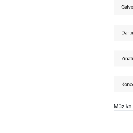
Galve
Darb
Zināt
Konc
Mūzik