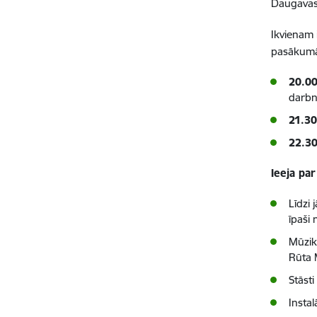
Daugavas
Ikvienam 
pasākum
20.0
darbn
21.3
22.3
Ieeja pa
Līdzi 
īpaši
Mūzika
Rūta 
Stāsti
Instal