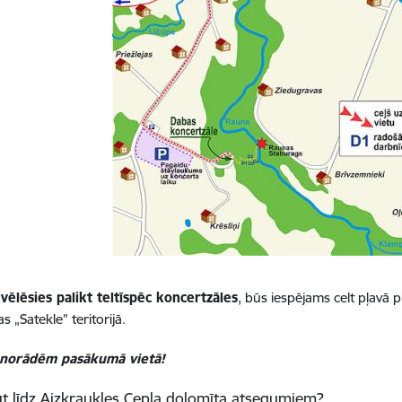
vēlēsies palikt teltīspēc koncertzāles
, būs iespējams celt pļavā
s „Satekle” teritorijā.
 norādēm pasākumā vietā!
t līdz Aizkraukles Cepļa dolomīta atsegumiem?