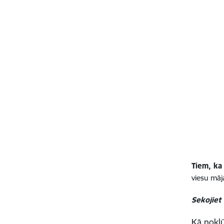
Tiem, ka 
viesu māja
Sekojiet
Kā nokļū