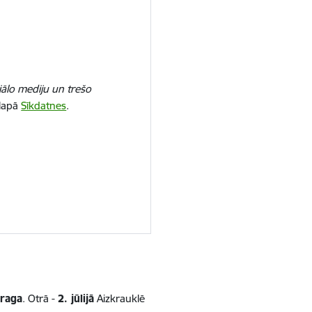
iālo mediju un trešo
 lapā
Sīkdatnes
.
uraga
. Otrā -
2. jūlijā
Aizkrauklē