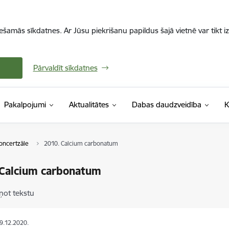
iešamās sīkdatnes. Ar Jūsu piekrišanu papildus šajā vietnē var tikt i
Pārvaldīt sīkdatnes
Pakalpojumi
Aktualitātes
Dabas daudzveidība
K
oncertzāle
2010. Calcium carbonatum
 Calcium carbonatum
ņot tekstu
09.12.2020.