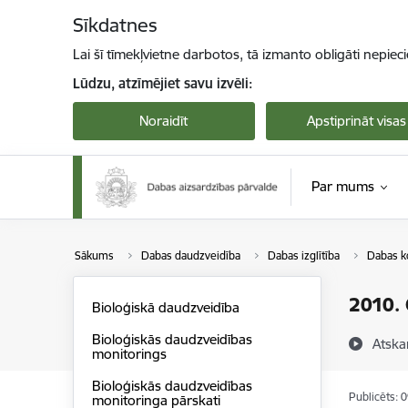
Pāriet uz lapas saturu
Sīkdatnes
Lai šī tīmekļvietne darbotos, tā izmanto obligāti nepiec
Lūdzu, atzīmējiet savu izvēli:
Noraidīt
Apstiprināt visas
Par mums
Sākums
Dabas daudzveidība
Dabas izglītība
Dabas k
2010.
Bioloģiskā daudzveidība
Bioloģiskās daudzveidības
Atska
monitorings
Bioloģiskās daudzveidības
Publicēts: 
monitoringa pārskati