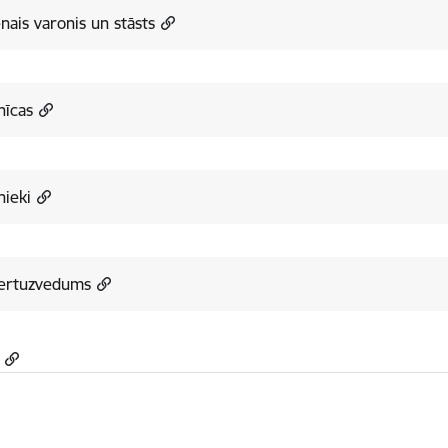
nais varonis un stāsts
nīcas
nieki
ertuzvedums
a