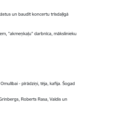
tāstus un baudīt koncertu trīsdaļīgā
ežiem, "akmeņkaļu" darbnīca, mākslinieku
mulībai - pīrādziņi, tēja, kafija. Šogad
s Grinbergs, Roberts Rasa, Valdis un