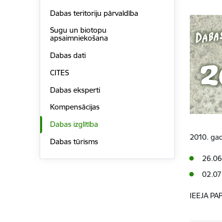
Dabas teritoriju pārvaldība
Sugu un biotopu
apsaimniekošana
Dabas dati
CITES
Dabas eksperti
Kompensācijas
Dabas izglītība
2010. ga
Dabas tūrisms
26.06
02.07
IEEJA PA