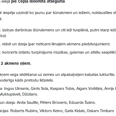
 ielejā
pie Cepļa dolomīta atseguma
.
ir iespēja uzzināt ko jaunu par šūnakmeni un iežiem, noklausīties s
ā:
0
. izziņas darbnīcas (šūnakmens un citi ieži tuvplānā, putni starp i
īca)
0
. stāsti un dzeja (par neticami lēnajiem akmens piedzīvojumiem)
0
. koncerts (stāstu turpinājums mūzikas, gaismas un attēlu saspēlē)
r 2 akmens oļiem.
jāņem sega sēdēšanai uz zemes un atpakaļceļam kabatas lukturītis. O
 noderīgs kāds pretodu līdzeklis.
: Ingus Ulmanis, Gints Sola, Kaspars Tobis, Aigars Voitišķis, Anrij
Muktupāveli, Džūlians.
 un dzeja: Anita Saulīte, Pēters Brūveris, Eduards Švāns.
ācijas: Roberts Rubīns, Viktors Keino, Gatis Kidals, Oskars Timbars