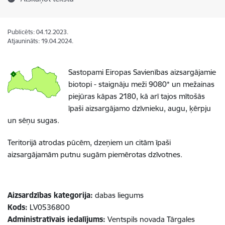
Publicēts: 04.12.2023.
Atjaunināts: 19.04.2024.
Sastopami Eiropas Savienības aizsargājamie
biotopi - staignāju meži 9080* un mežainas
piejūras kāpas 2180, kā arī tajos mītošās
īpaši aizsargājamo dzīvnieku, augu, ķērpju
un sēņu sugas.
Teritorijā atrodas pūcēm, dzeņiem un citām īpaši
aizsargājamām putnu sugām piemērotas dzīvotnes.
Aizsardzības kategorija:
dabas liegums
Kods:
LV0536800
Administratīvais iedalījums:
Ventspils novada Tārgales