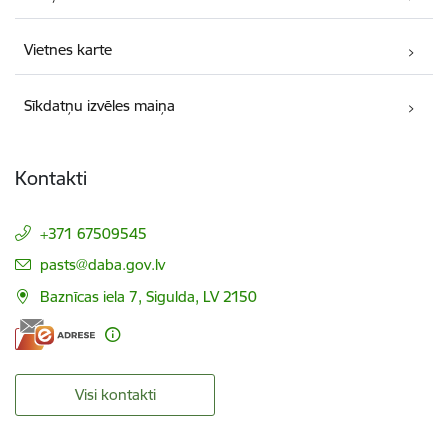
Vietnes karte
Sīkdatņu izvēles maiņa
Kontakti
+371 67509545
E-pasts:
pasts@daba.gov.lv
Baznīcas iela 7, Sigulda, LV 2150
Visi kontakti