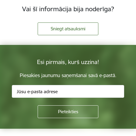
Vai šī informācija bija noderīga?
Sniegt atsauksmi
Esi pirmais, kurš uzzina!
Piesakies jaunumu saņemšanai savā e-pastā.
Kājene