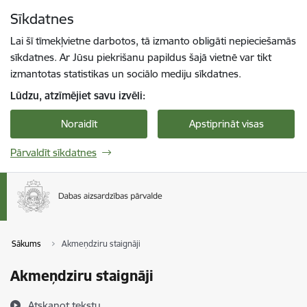
Pāriet uz lapas saturu
Sīkdatnes
Spied
lai meklētu
Enter
Lai šī tīmekļvietne darbotos, tā izmanto obligāti nepieciešamās
sīkdatnes. Ar Jūsu piekrišanu papildus šajā vietnē var tikt
izmantotas statistikas un sociālo mediju sīkdatnes.
Lūdzu, atzīmējiet savu izvēli:
Noraidīt
Apstiprināt visas
Pārvaldīt sīkdatnes
Sākums
Akmeņdziru staignāji
Akmeņdziru staignāji
Atskaņot tekstu