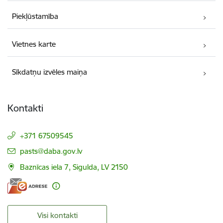
Piekļūstamība
Vietnes karte
Sīkdatņu izvēles maiņa
Kontakti
+371 67509545
E-pasts:
pasts@daba.gov.lv
Baznīcas iela 7, Sigulda, LV 2150
Visi kontakti