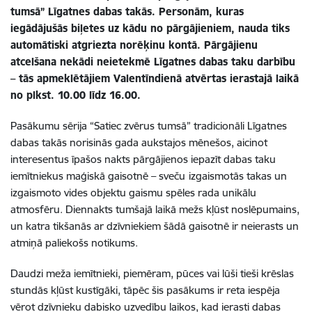
tumsā” Līgatnes dabas takās. Personām, kuras
iegādājušās biļetes uz kādu no pārgājieniem, nauda tiks
automātiski atgriezta norēķinu kontā. Pārgājienu
atcelšana nekādi neietekmē Līgatnes dabas taku darbību
– tās apmeklētājiem Valentīndienā atvērtas ierastajā laikā
no plkst. 10.00 līdz 16.00.
Pasākumu sērija “Satiec zvērus tumsā” tradicionāli Līgatnes
dabas takās norisinās gada aukstajos mēnešos, aicinot
interesentus īpašos nakts pārgājienos iepazīt dabas taku
iemītniekus maģiskā gaisotnē – sveču
izgaismotās takas un
izgaismoto vides objektu gaismu spēles rada unikālu
atmosfēru. Diennakts tumšajā laikā mežs kļūst noslēpumains,
un katra tikšanās ar dzīvniekiem šādā gaisotnē ir neierasts un
atmiņā paliekošs notikums.
Daudzi meža iemītnieki, piemēram, pūces vai lūši tieši krēslas
stundās kļūst kustīgāki, tāpēc šis pasākums ir reta iespēja
vērot dzīvnieku dabisko uzvedību laikos, kad ierasti dabas