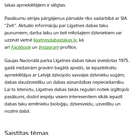
takas apmeklētājiem ir slēgtas.
Pasākumu sērijas pārgājienus pārvalde rīko sadarbībā ar SIA
“Zeit”. Aktuālo informāciju par Līgatnes dabas taku
jaunumiem, darba laiku un šeit mītošajiem dzīvniekiem var
uzzināt vietnē
ligatnesdabastakas.lv
, kā
arī
Facebook
un
Instagram
profilos.
Gaujas Nacionālā parka Līgatnes dabas takas izveidotas 1975.
gadā mežainām gravām bagātā apvidū, lai iepazīstinātu
apmeklētājus ar Latvijā dzīvojošo savvaļas dzīvnieku sugām,
dabas daudzveidību un dabas aizsardzības nepieciešamību.
Lai to īstenotu, Līgatnes dabas takās regulāri notiek izglītojoši
pasākumi, dodot iespēju visiem interesentiem sīkāk iepazīt
dabas taku iemītnieku bioloģiju, dzīvesveidu, uzvedību un
nozīmi dabā.
Saistītas tēmas