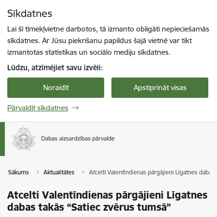
Pāriet uz lapas saturu
Sīkdatnes
Spied
lai meklētu
Enter
Lai šī tīmekļvietne darbotos, tā izmanto obligāti nepieciešamās
sīkdatnes. Ar Jūsu piekrišanu papildus šajā vietnē var tikt
izmantotas statistikas un sociālo mediju sīkdatnes.
Lūdzu, atzīmējiet savu izvēli:
Noraidīt
Apstiprināt visas
Pārvaldīt sīkdatnes
Sākums
Aktualitātes
Atcelti Valentīndienas pārgājieni Līgatnes dabas
Atcelti Valentīndienas pārgājieni Līgatnes
dabas takās “Satiec zvērus tumsā”